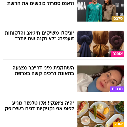
ולאנס סטרול כובשים את הרשת
סלבס
יוניקלו משיקים חיג'אב והלקוחות
זועמים: "לא נקנה שם יותר"
אופנה
השחקנית מיני דרייבר נפצעה
בתאונת דרכים קשה בצרפת
תרבות
יהיה צ'אנקי! אלן טלמור מגיע
לפופ אפ נקניקיות דגים בשצ'ופק
אוכל