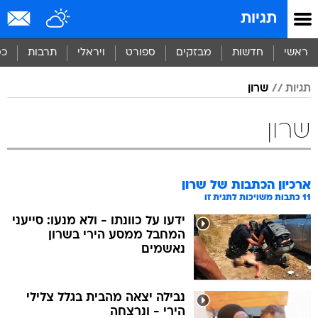
תגיות
ראשי
חדשות
מבזקים
ספורט
ויראלי
תרבות
כס
תגיות
שרון
שרון
ארכיון הכתבות של
שרון
11
כתבות משויכות לתגית זו
ידעו על כוונתו - ולא מנעו: סייעני
המחבל ממסע הירי בשרון
נאשמים
נבילה יצאה מהבית בגלל צלילי
הירי - ונרצחה