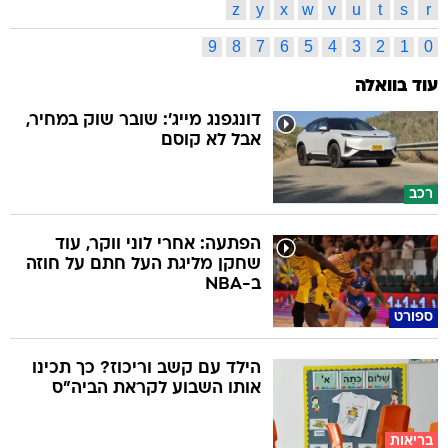
z
y
x
w
v
u
t
s
r
9
8
7
6
5
4
3
2
1
0
עוד בוואלה
דונגפנג מייג': שובר שוק במחיר,
אבל לא קוסם
רכב
הפתעה: אחרי לוני ווקר, עוד
שחקן מליגת העל חתם על חוזה
ב-NBA
ספורט
הילד עם קשב וריכוז? כך תכינו
אותו השבוע לקראת הביה"ס
בריאות