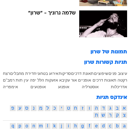
שלמה גרוניך - "שרון"
תמונות של
שרון
תגיות קשורות
שרון
עיצוב פנים
שיפוצים
תאונת דרכים
סריקות
אירוע בטחוני
חדירת מחבלים
רצח
רקטה
תאונות דרכים
אופניים
אור עקיבא
אזעקות
הלל יפה
עין תות
רמב"ם
אדריכלות
אוסטרליה
אופנוע
אופנועים
אימפריה
אינדקס תגיות
א
ב
ג
ד
ה
ו
ז
ח
ט
י
כ
ל
מ
נ
ס
ע
פ
צ
ק
ר
ש
ת
q
p
o
n
m
l
k
j
i
h
g
f
e
d
c
b
a