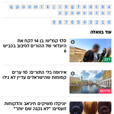
q
p
o
n
m
l
k
j
i
h
g
f
e
d
c
b
a
z
y
x
w
v
u
t
s
r
9
8
7
6
5
4
3
2
1
0
עוד בוואלה
170 קמ"ש: בן 14 לקח את
היונדאי של ההורים לסיבוב בכביש
6
רכב
אירופה בלי התורים: 10 ערים
קסומות שהישראלים עדיין לא גילו
תיירות
יוניקלו משיקים חיג'אב והלקוחות
זועמים: "לא נקנה שם יותר"