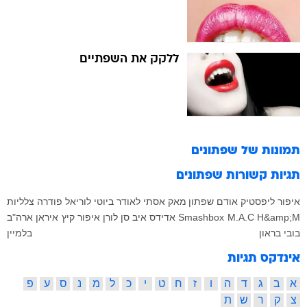
ללקק את השפתיים
תמונות של
שפתונים
תגיות קשורות
שפתונים
איפור
ליפסטיק
אודם
שפתון
מאק
אסתי לאודר
ביוטי
לוריאל
פודרה
צלליות
H&amp;M
M.A.C
Smashbox
אדידס
איב סן לורן
איפור קיץ
איראן
ארה"ב
בובי בראון
בלמיין
אינדקס תגיות
א
ב
ג
ד
ה
ו
ז
ח
ט
י
כ
ל
מ
נ
ס
ע
פ
צ
ק
ר
ש
ת