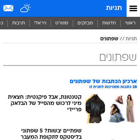
תגיות
ראשי
חדשות
מבזקים
ספורט
ויראלי
תרבות
כס
תגיות
שפתונים
שפתונים
ארכיון הכתבות של
שפתונים
28
כתבות משויכות לתגית זו
קטנטונת, אבל פיקנטית: חצאית
מיני לרכוש מהסייל של הבלאק
פריידי
שפתיים יבשות? 5 שפתוני
בליסטקס לתקופת המעבר