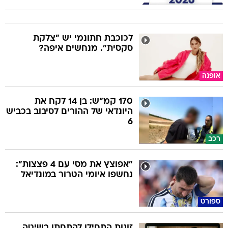
לכוכבת חתונמי יש "צלקת
סקסית". מנחשים איפה?
אופנה
170 קמ"ש: בן 14 לקח את
היונדאי של ההורים לסיבוב בכביש
6
רכב
"אפוצץ את מסי עם 4 פצצות":
נחשפו איומי הטרור במונדיאל
ספורט
זוגות התחילו להתחתן בשיטה