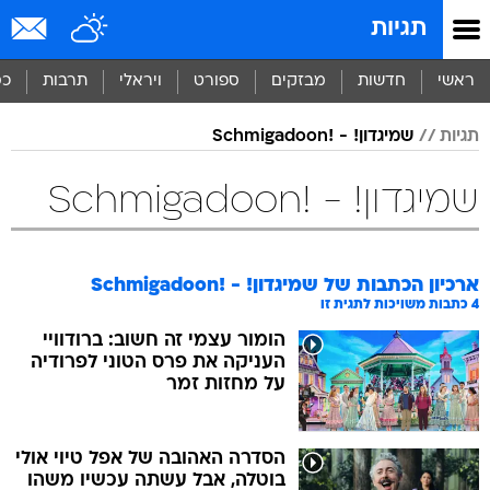
תגיות
ראשי
חדשות
מבזקים
ספורט
ויראלי
תרבות
כס
תגיות
שמיגדון! - !Schmigadoon
שמיגדון! - !Schmigadoon
ארכיון הכתבות של
שמיגדון! - !Schmigadoon
4
כתבות משויכות לתגית זו
הומור עצמי זה חשוב: ברודוויי
העניקה את פרס הטוני לפרודיה
על מחזות זמר
הסדרה האהובה של אפל טיוי אולי
בוטלה, אבל עשתה עכשיו משהו