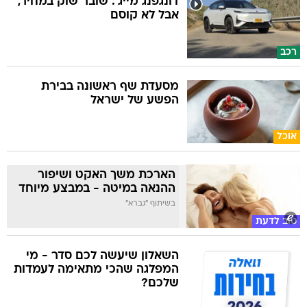
דונגפנג מייג': שובר שוק במחיר,
אבל לא קוסם
רכב
מסעדת שף ראשונה בבירת
הפשע של ישראל
אוכל
הארכת משך האקט ושיפור
ההנאה במיטה - במבצע מיוחד
בשיתוף "גברא"
טוב לדעת
השאלון שיעשה לכם סדר - מי
המפלגה שהכי מתאימה לעמדות
שלכם?