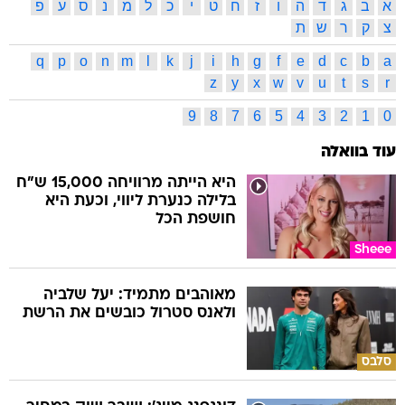
א
ב
ג
ד
ה
ו
ז
ח
ט
י
כ
ל
מ
נ
ס
ע
פ
צ
ק
ר
ש
ת
q
p
o
n
m
l
k
j
i
h
g
f
e
d
c
b
a
z
y
x
w
v
u
t
s
r
9
8
7
6
5
4
3
2
1
0
עוד בוואלה
היא הייתה מרוויחה 15,000 ש"ח
בלילה כנערת ליווי, וכעת היא
חושפת הכל
Sheee
מאוהבים מתמיד: יעל שלביה
ולאנס סטרול כובשים את הרשת
סלבס