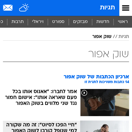
תגיות
ראשי
חדשות
מבזקים
ספורט
ויראלי
תרבות
כס
תגיות
שוק אפור
שוק אפור
ארכיון הכתבות של
שוק אפור
14
כתבות משויכות לתגית זו
אמר לחברו: "אאנוס אותו בכל
פעם שאראה אותו": אישום חמור
נגד שני מלווים בשוק האפור
"חיי הפכו לסיוט": זה מה שקורה
למי שנופל קורבן לשוק האפור