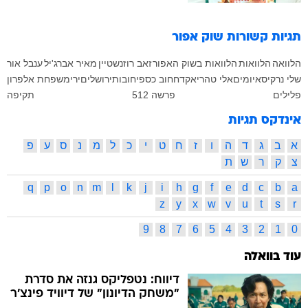
תגיות קשורות
שוק אפור
הלוואה
הלוואות
הלוואות בשוק האפור
זאב רוזנשטיין
מאיר אברג'יל
ענבל אור
שלי נרקיס
איומים
אלי טהרי
אקדח
חוב כספי
חובות
ירושלים
ירי
משפחת אלפרון
פלילים
פרשה 512
תקיפה
אינדקס תגיות
א
ב
ג
ד
ה
ו
ז
ח
ט
י
כ
ל
מ
נ
ס
ע
פ
צ
ק
ר
ש
ת
q
p
o
n
m
l
k
j
i
h
g
f
e
d
c
b
a
z
y
x
w
v
u
t
s
r
9
8
7
6
5
4
3
2
1
0
עוד בוואלה
דיווח: נטפליקס גנזה את סדרת
"משחק הדיונון" של דיוויד פינצ'ר