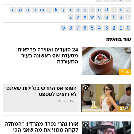
q
p
o
n
m
l
k
j
i
h
g
f
e
d
c
b
a
z
y
x
w
v
u
t
s
r
9
8
7
6
5
4
3
2
1
0
עוד בוואלה
24 סועדים ואווירה פריזאית:
מסעדת שף ראשונה בעיר
המעורבת
אוכל
הפופ־אפ החדש בגלילות שאתם
לא רוצים לפספס
בשיתוף allin
סלבס
אורן נהרי נפרד מהרדיו: "המחלה
לקחה ממני את מה שאני הכי