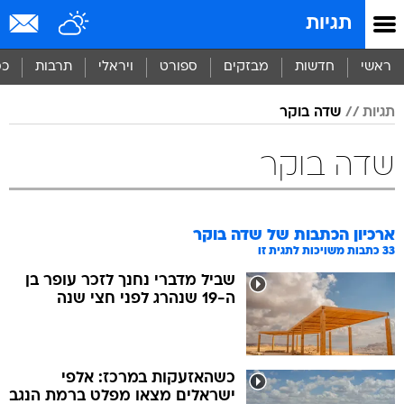
תגיות
ראשי
חדשות
מבזקים
ספורט
ויראלי
תרבות
כס
תגיות
שדה בוקר
שדה בוקר
ארכיון הכתבות של
שדה בוקר
33
כתבות משויכות לתגית זו
שביל מדברי נחנך לזכר עופר בן
ה-19 שנהרג לפני חצי שנה
כשהאזעקות במרכז: אלפי
ישראלים מצאו מפלט ברמת הנגב