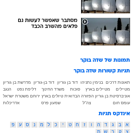
מסתבר שאפשר לעשות גם
פלאים מהשרב הכבד
תמונות של
שדה בוקר
תגיות קשורות
שדה בוקר
תאונות דרכים
בנימין נתניהו
דוד בן גוריון
דוד בן-גוריון
מדרשת בן גוריון
מטיילים
מטיילים בארץ
סוכות
משרד החינוך
דליפת נפט
הנגב
אוניברסיטת בן גוריון
הפזורה הבדואית
טיולים בארץ
ירוחם
משטרת ישראל
עומס חום
צה"ל
שמעון פרס
אדריכלות
אינדקס תגיות
א
ב
ג
ד
ה
ו
ז
ח
ט
י
כ
ל
מ
נ
ס
ע
פ
צ
ק
ר
ש
ת