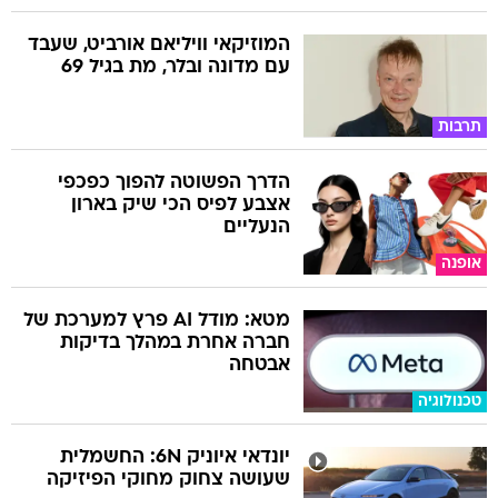
המוזיקאי וויליאם אורביט, שעבד
עם מדונה ובלר, מת בגיל 69
תרבות
הדרך הפשוטה להפוך כפכפי
אצבע לפיס הכי שיק בארון
הנעליים
אופנה
מטא: מודל AI פרץ למערכת של
חברה אחרת במהלך בדיקות
אבטחה
טכנולוגיה
יונדאי איוניק 6N: החשמלית
שעושה צחוק מחוקי הפיזיקה