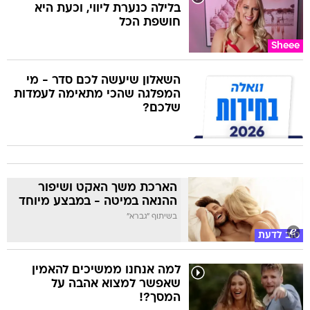
בלילה כנערת ליווי, וכעת היא
חושפת הכל
Sheee
השאלון שיעשה לכם סדר - מי
המפלגה שהכי מתאימה לעמדות
שלכם?
הארכת משך האקט ושיפור
ההנאה במיטה - במבצע מיוחד
בשיתוף "גברא"
טוב לדעת
למה אנחנו ממשיכים להאמין
שאפשר למצוא אהבה על
המסך?!