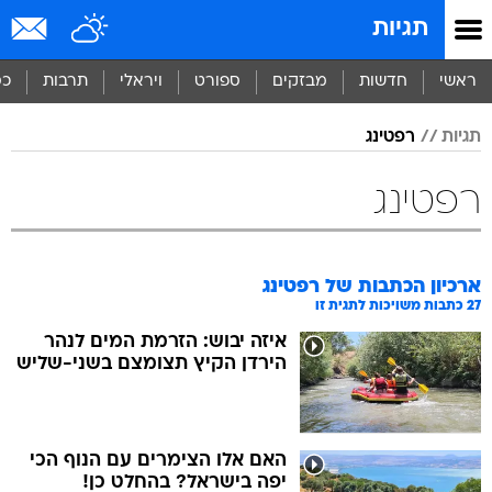
תגיות
ראשי
חדשות
מבזקים
ספורט
ויראלי
תרבות
כס
תגיות
רפטינג
רפטינג
ארכיון הכתבות של
רפטינג
27
כתבות משויכות לתגית זו
איזה יבוש: הזרמת המים לנהר
הירדן הקיץ תצומצם בשני-שליש
האם אלו הצימרים עם הנוף הכי
יפה בישראל? בהחלט כן!