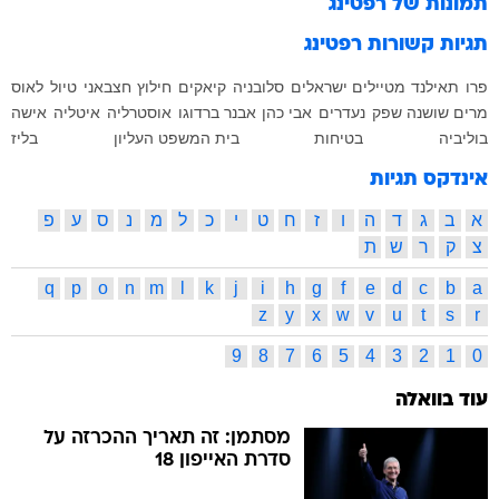
תמונות של
רפטינג
תגיות קשורות
רפטינג
פרו
תאילנד
מטיילים ישראלים
סלובניה
קיאקים
חילוץ
חצבאני
טיול
לאוס
מרים שושנה שפק
נעדרים
אבי כהן
אבנר ברדוגו
אוסטרליה
איטליה
אישה
בוליביה
בטיחות
בית המשפט העליון
בליז
אינדקס תגיות
א
ב
ג
ד
ה
ו
ז
ח
ט
י
כ
ל
מ
נ
ס
ע
פ
צ
ק
ר
ש
ת
q
p
o
n
m
l
k
j
i
h
g
f
e
d
c
b
a
z
y
x
w
v
u
t
s
r
9
8
7
6
5
4
3
2
1
0
עוד בוואלה
מסתמן: זה תאריך ההכרזה על
סדרת האייפון 18