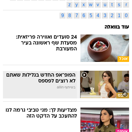
z
y
x
w
v
u
t
s
r
9
8
7
6
5
4
3
2
1
0
עוד בוואלה
24 סועדים ואווירה פריזאית:
מסעדת שף ראשונה בעיר
המעורבת
אוכל
הפופ־אפ החדש בגלילות שאתם
לא רוצים לפספס
בשיתוף allin
סלבס
מצדיעות לך: מגי טביבי גרמה לנו
להתעכב על הז'קט הזה
אופנה