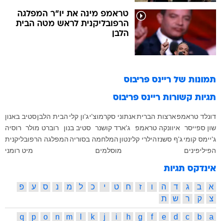
טראמפ מינה את יו"ר המפלגה
הרפובליקנית לראש מטה הבית
הלבן
תמונות של
ריינס פריבוס
תגיות קשורות
ריינס פריבוס
דונלד טראמפ
ארצות הברית
אנתוני סקרמוצ'י
ג'ון קלי
הבית הלבן
סטיב באנון
שון ספייסר
איוונקה טראמפ
ג'ארד קושנר
סטיב בנון
רוברט מולר
רוסיה
ג'יימס קומי
ג'ף סשנז
הילרי קלינטון
המלחמה בסוריה
המפלגה הרפובליקנית
הפיליפינים
מוסלמים
מיט רומני
אינדקס תגיות
א
ב
ג
ד
ה
ו
ז
ח
ט
י
כ
ל
מ
נ
ס
ע
פ
צ
ק
ר
ש
ת
q
p
o
n
m
l
k
j
i
h
g
f
e
d
c
b
a