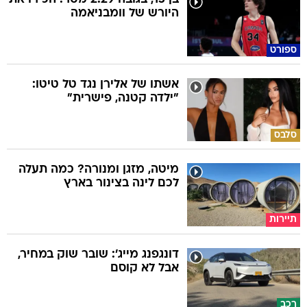
היורש של וומבניאמה
ספורט
אשתו של אלירן נגד טל טיטו:
"ילדה קטנה, פישרית"
סלבס
מיטה, מזגן ומנורה? כמה תעלה
לכם לינה בצינור בארץ
תיירות
דונגפנג מייג': שובר שוק במחיר,
אבל לא קוסם
רכב