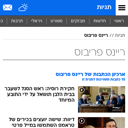
תגיות
ראשי
חדשות
מבזקים
ספורט
ויראלי
תרבות
כס
תגיות
ריינס פריבוס
ריינס פריבוס
ארכיון הכתבות של
ריינס פריבוס
15
כתבות משויכות לתגית זו
חקירת רוסיה: ראש הסגל לשעבר
בבית הלבן תושאל על ידי התובע
המיוחד
דיווח: שישה יועצים בכירים של
טראמפ השתמשו במייל פרטי