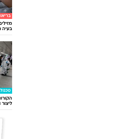
בריאו
מזילים
בעיה ר
טכנולו
הקורונ
ליצור 