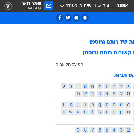
וואלה דואר
אופנה
עוד
שיתופי פעולה
קרא דואר
ות של
רותם גרוסמן
 קשורות
רותם גרוסמן
הפועל תל אביב
ס תגיות
ג
ד
ה
ו
ז
ח
ט
י
כ
ל
ס
ע
פ
צ
ק
ר
ש
ת
l
k
j
i
h
g
f
e
d
c
x
w
v
u
t
s
r
q
p
o
9
8
7
6
5
4
3
2