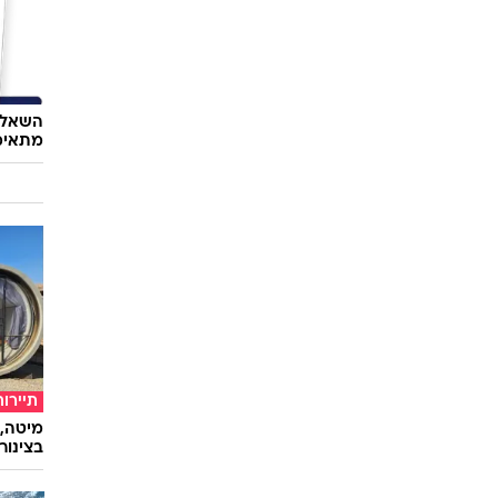
השאלון
מתאימ
תיירות
מיטה, 
בצינור