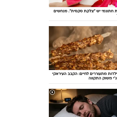
 חתונמי יש "צלקת סקסית". מנחשים
לדות מתעוררים לחיים: הקבב העיראקי
׳י משוק התקווה