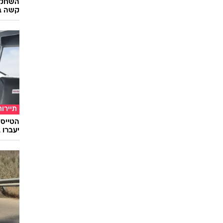
השחקני
קשה ב
תיירות
יעברו 