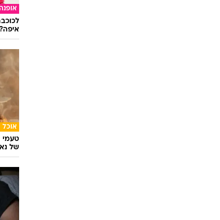
אופנה
לכוכבת
איפה?
אוכל
טעמי י
של נאג