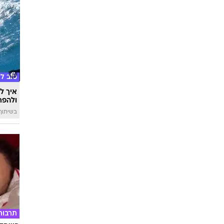
טוב ל
איך לה
ולהפח
בשיתוף  SWIM
תרבות