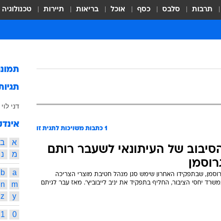
תרבות
סלבס
כסף
אוכל
בריאות
תיירות
טכנולוגיה
תמונ
תגיות
דני לוי
אינדק
1
כתבות משויכות לתגית זו
א
ב
סיבוב של העיתונאי לשעבר רותם
מ
נ
רוסמן
b
a
רוסמן, שבתפקידו האחרון שימש סגן מנהל חטיבת מוצרי הצריכה
שרד יחסי הציבור, החליף בתפקיד את יניב לייבוביץ'. מאז עבר לגיתם
m
n
z
y
1
0