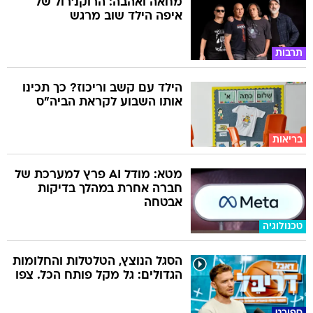
מחאה ואהבה: הרוקנ'רול של
איפה הילד שוב מרגש
תרבות
הילד עם קשב וריכוז? כך תכינו
אותו השבוע לקראת הביה"ס
בריאות
מטא: מודל AI פרץ למערכת של
חברה אחרת במהלך בדיקות
אבטחה
טכנולוגיה
הסגל הנוצץ, הטלטלות והחלומות
הגדולים: גל מקל פותח הכל. צפו