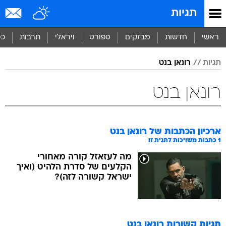
תגיות
ראשי
חדשות
מבזקים
ספורט
ויראלי
תרבות
כס
תגיות
רונאן בנט
רונאן בנט
ארכיון הכתבות של
רונאן בנט
1
כתבות משויכות לתגית זו
מה לעזאזל קורה מאחורי
הקלעים של סדרת הלהיט (ואיך
ישראל קשורה לזה)?
תגיות קשורות
רונאן בנט