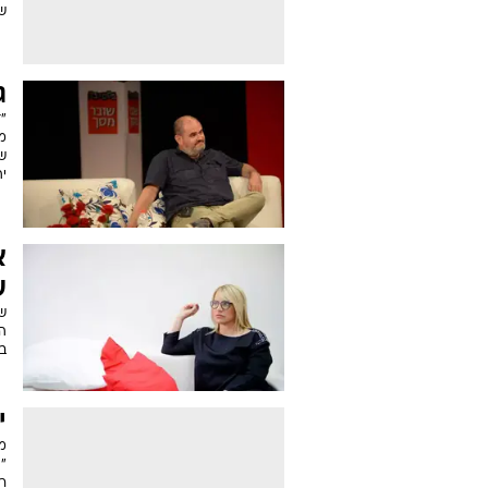
ש
ג
"
מ
שר
י
א
ע
ש
הס
בד
י
מ
רי