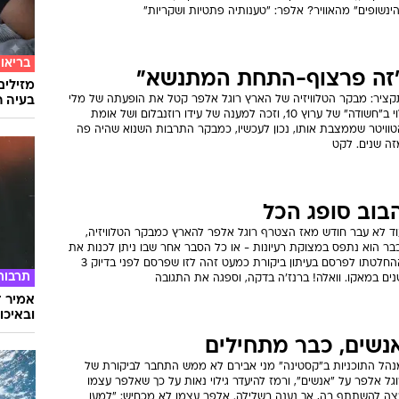
ינשופים" מהאוויר? אלפר: "טענותיה פתטיות ושקריות"
בריאו
זה פרצוף-התחת המתנשא"
מזילים
בעיה ר
קציר: מבקר הטלוויזיה של הארץ רוגל אלפר קטל את הופעתה של מלי
לוי ב"חשודה" של ערוץ 10, וזכה למענה של עידו רוזנבלום ושל אומת
טוויטר שממצבת אותו, נכון לעכשיו, כמבקר התרבות השנוא שהיה פה
זה שנים. לקט
בוב סופג הכל
וד לא עבר חודש מאז הצטרף רוגל אלפר להארץ כמבקר הטלוויזיה,
בר הוא נתפס במצוקת רעיונות - או כל הסבר אחר שבו ניתן לכנות את
ההחלטתו לפרסם בעיתון ביקורת כמעט זהה לזו שפרסם לפני בדיוק 3
תרבות
ים במאקו. וואלה! ברנז'ה בדקה, וספגה את התגובה
אמיר ד
ובאיכו
נשים, כבר מתחילים
נהל התוכניות ב"קסטינה" מני אבירם לא ממש התחבר לביקורת של
גל אלפר על "אנשים", ורמז להיעדר גילוי נאות על כך שאלפר עצמו
צה להשתתף בה, אך נענה בשלילה. אלפר עצמו לא מכחיש: "למען