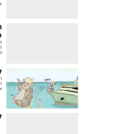
יו
ח
כ
פר
כך
ב
ל
רו
הע
או
ל