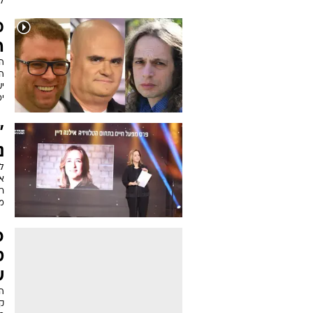
לע
מ
ה
הם
ה
יע
ימ
"
נ
ל
או
רו
מ
כ
ט
ש
ה
קו