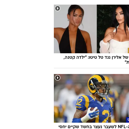
ל אלירן נגד טל טיטו: "ילדה קטנה,
"
כוכב ה-NFL לשעבר נעצר בחשד שקיים יחסי