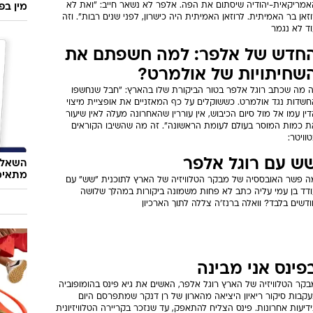
אמריקאית-יהודיה שיסתום את הפה. אלפר לא נשאר חייב: "ואת לא
מין בפ
זאן בר האמיתית. לרוזאן האמיתית היה כישרון, לפני שנים רבות". וזה
וד לא נגמר
חדש של אלפר: למה חשפתם את
שחיתויות של אולמרט?
ה מה שכתב רוגל אלפר בטור הביקורת שלו בהארץ: "חבל שנחשפו
חשדות נגד אולמרט. כששוקלים על כף המאזניים את אופציית מיצוי
ין עמו אל מול סיום הכיבוש, אין עוררין שהאחרונה מעלה לאין שיעור
ת כמות המוסר בעולם לעומת הראשונה". זה מה שהשיבו הקוראים
וויטר:
ש עם רוגל אלפר
השאלון
מתאימ
ה פשר האובססיה של מבקר הטלוויזיה של הארץ לתוכנית "שש" עם
ודד בן עמי עליה כתב לא פחות משמונה ביקורות במהלך שלושה
דשים בלבד? וואלה ברנז'ה צללה לתוך הארכיון
פינס אני מבינה
קר הטלוויזיה של הארץ רוגל אלפר, האשים את גיא פינס בהומופוביה
עקבות סיקור ריאיון היציאה מהארון של רן דנקר שמתפרסם היום
דיעות אחרונות. פינס הצליח להתאפק, עד שנזכר בקריירה הטלוויזיונית