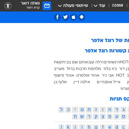
וואלה דואר
אופנה
עוד
שיתופי פעולה
קרא דואר
ות של
רוגל אלפר
 קשורות
רוגל אלפר
HOT
הינשופים
הילה קובו
אתם שם בבית
קשת
ן דור
ג'וז בלוז
מלחמת חרבות ברזל
מעריב
HOT
אבי ניר
אהוד אולמרט
אוהד פישוף
ן
אייל אופנהיים
אילנה דיין
אלוף בן
רוני
ס תגיות
ג
ד
ה
ו
ז
ח
ט
י
כ
ל
ס
ע
פ
צ
ק
ר
ש
ת
l
k
j
i
h
g
f
e
d
c