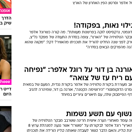
ל אלפר וסרטון הפין האחרון של הארץ
אופנה
הדרך ה
שיק בא
ילוי נאות, בפקודה!
דוגמטי, נרקסיסט לוקה בפרשנות מעוותת". מה קורה כשרוגל אלפר
בקר הטלוויזיה של "הארץ", צופה בסדרת התעודה של מפקד גל"צ,
ק לפני שנה החליט להוריד את תוכניתו מהאוויר? דקל: "מקווה שהוא
הנה מהפרקים הבאים בסדרה"
ורנה בן דור על רוגל אלפר: "נפיחה
ם ריח עז של צואה"
Sheee
וב מעוררת ביקורת טלוויזיה של אלפר ביקורת נגדית, הפעם של במאית
דייט ר
רט הדוקומנטרי "הירושימה הקטנה", אורנה בן דור, שמיהרה להגיב
היום
ף הפייסבוק שלה, עם תיאורים ציוריים במיוחד
נשוף עם תשע נשמות
ה עומד מאחורי הערה אישית חריגה ששרבב מבקר הטלוויזיה של
"הארץ" רוגל אלפר לביקורתו על "פושרז" אשר נגעה למנהלת ערוץ 8
נת קליין, והאם הדבר קשור לעובדה שאותה קליין הורידה את תוכניתו