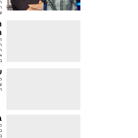
ה
רו
ע
ה
ה
ז
ה
הד
א
בט
ש
מ
ע
חו
ב
מב
ב
בי