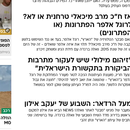
מקרה, ממש עליה. האם ייתכן שאחרי כל המילים הגבוהות מדובר
דפוס העתיק בעולם?
ז ח"כ מרב מיכאלי טרחנית או לא?
רוגל אלפר הפתרונות (או
פתרונים)
סלבס
ם מבקר הטלוויזיה של "הארץ", רוגל אלפר, בעד או נגד השימוש בלשון
הפופ־
קבה של ח"כ מירב מיכאלי? תלוי את איזה אלפר שואלים - זה של היום
לפספ
 של שנת 2015. וואלה ברנז'ה עם חידת הגיון ומשחק זיכרון
בשיתוף llin
זיהום מילולי שיש לעקור מתרבות
ביקורת בתקשורת הישראלית"
צעד חריג, מועצת העיתונות הגיבה לטור מעורר המחלוקת של רוגל
לפר ב"הארץ" - שהשווה את יואב לימור להיטלר: "חוצה את גבול
פקרות הלשון". ומה היה למו"ל העיתון עמוס שוקן לומר בנושא?
על הרדאר: השבוע של יעקב אילון
המעבר של מגיש "מבט" לאתר וואלה! NEWS הביא את אילון למקום
רכב
אשון בדירוג מדד השיח השבועי של וואלה ברנז'ה. עוד ברשימה: שני
הוזלה 
בים של עיתון "הארץ" ונתן זהבי
MG