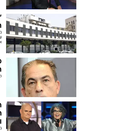
"
ה
ב
את 
מ
ה
מ
ר
ת
ו
ב