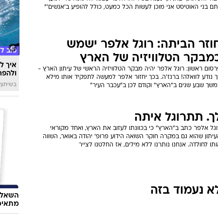
תם בני האוטיסט אני מוכן לעשות הכל כמעט, כולל להופיע ב'אנשים'"
וזר הביתה: רוגל אלפר ישמש
טוב ל
מבקר הטלוויזיה של הארץ
איך לה
סום ראשון: רוגל אלפר יהיה מבקר הטלוויזיה הראשי של עיתון הארץ -
ולהפח
 נודע לוואלה! ברנז'ה. בכך יחזור אלפר למעשה לתפקיד אותו מילא
בשיתוף  SWIM
משך שבע שנים ב"הארץ" וקודם לכן ב"עכבר העיר"
ך. תתרוגל איתה
גל אלפר כתב ב"הארץ" כי בכוונתו לעזוב את הארץ, ואחד מקוראי
יתון שהוא גם במקרה חוקר השואה הידוע פרופ' יהודה באואר, השווה
תו לחולדה. אנחנו נותרנו ללא מילים, אז החלטנו לצייר
א נעמוד בזה
השאלון
מתאימ