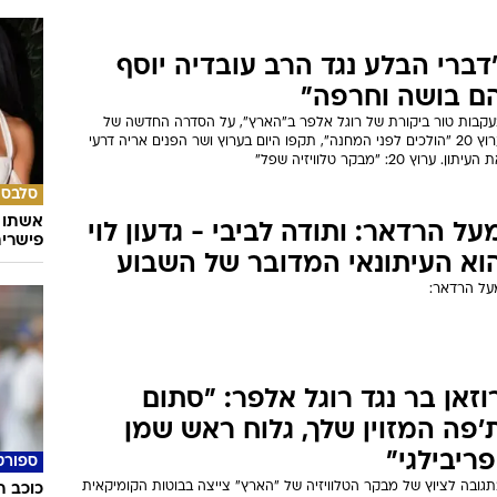
דברי הבלע נגד הרב עובדיה יוסף
ם בושה וחרפה"
עקבות טור ביקורת של רוגל אלפר ב"הארץ", על הסדרה החדשה של
ערוץ 20 "הולכים לפני המחנה", תקפו היום בערוץ ושר הפנים אריה דרעי
העיתון. ערוץ 20: "מבקר טלוויזיה שפל"
סלבס
אשתו ש
על הרדאר: ותודה לביבי - גדעון לוי
פישרית
וא העיתונאי המדובר של השבוע
על הרדאר:
וזאן בר נגד רוגל אלפר: "סתום
'פה המזוין שלך, גלוח ראש שמן
פריבילגי"
ספורט
תגובה לציוץ של מבקר הטלוויזיה של "הארץ" צייצה בבוטות הקומיקאית