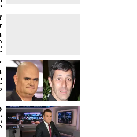
ב
ב
א
ל
ה
הא
נ
או זה
"
ה
ב
א
מו
מ
הר
כת