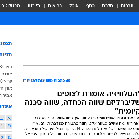
תרבות
סלבס
כסף
אוכל
בריאות
תיירות
טכנולוגיה
תמונ
תגיות
הארץ
8
אורנה ב
ערוץ 10
40
כתבות משויכות לתגית זו
אורן חז
הטלוויזיה אומרת לצופים
אמיר חצ
ליברליזם שווה הכחדה, שווה סכנה
אינדק
יומית"
א
ב
תי אסי ורותם יאשרו שמותר לצחוק, איך הטוק-שואו נכנס מהדלת
חורית ומה עושים כשהריאליטי חוזר בתצורה מפלצתית. וגם, איזו
מ
נ
מחמאה אפשר בכל זאת לתת לערוץ 14. מבקר הטלוויזיה של הארץ רוגל
לפר התייצב לשיחה מלחמתית בפודקאסט תיקטוק של המכון הישראלי
b
a