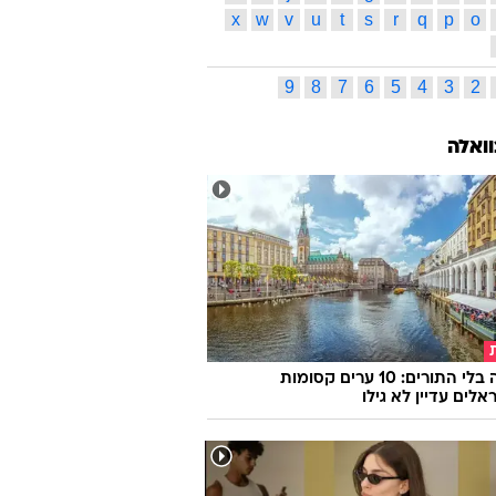
x
w
v
u
t
s
r
q
p
o
9
8
7
6
5
4
3
2
וואלה
אירופה בלי התורים: 10 ערים קסומות
לים עדיין לא גילו