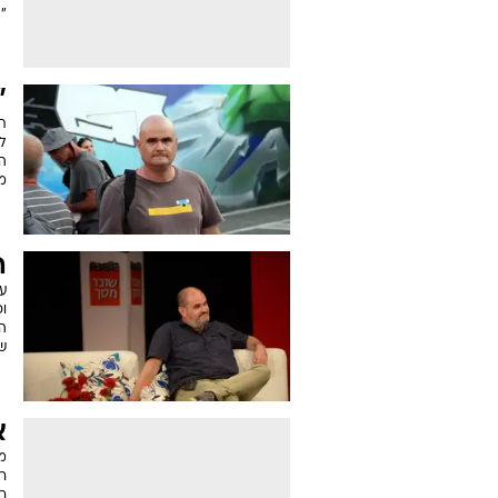
"ה
"
ת
ה
מ
ה
ע
וכ
שנ
א
מ
רו
ר