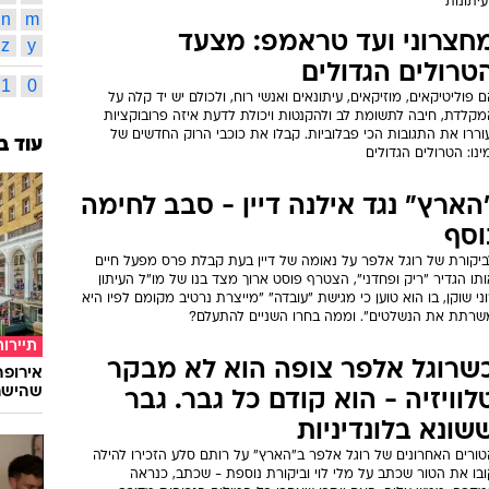
יתונות
n
m
חצרוני ועד טראמפ: מצעד
z
y
טרולים הגדולים
1
0
 פוליטיקאים, מוזיקאים, עיתונאים ואנשי רוח, ולכולם יש יד קלה על
מקלדת, חיבה לתשומת לב ולהקנטות ויכולת לדעת איזה פרובוקציות
וררו את התגובות הכי פבלוביות. קבלו את כוכבי הרוק החדשים של
עוד ב
ינו: הטרולים הגדולים
הארץ" נגד אילנה דיין - סבב לחימה
וסף
ביקורת של רוגל אלפר על נאומה של דיין בעת קבלת פרס מפעל חיים
תו הגדיר "ריק ופחדני", הצטרף פוסט ארוך מצד בנו של מו"ל העיתון
ני שוקן, בו הוא טוען כי מגישת "עובדה" "מייצרת נרטיב מקומם לפיו היא
שרתת את הנשלטים". וממה בחרו השניים להתעלם?
תיירות
שרוגל אלפר צופה הוא לא מבקר
שהישרא
לוויזיה - הוא קודם כל גבר. גבר
שונא בלונדיניות
טורים האחרונים של רוגל אלפר ב"הארץ" על רותם סלע הזכירו להילה
בו את הטור שכתב על מלי לוי וביקורת נוספת - שכתב, כנראה