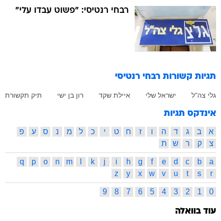
תגיות קשורות
רבחי רנטיסי
גלי צה"ל
ישראל שלי
איילת שקד
רון בן ישי
תיק תקשורת
אינדקס תגיות
א
ב
ג
ד
ה
ו
ז
ח
ט
י
כ
ל
מ
נ
ס
ע
פ
צ
ק
ר
ש
ת
q
p
o
n
m
l
k
j
i
h
g
f
e
d
c
b
a
z
y
x
w
v
u
t
s
r
9
8
7
6
5
4
3
2
1
0
עוד בוואלה
הורים למתבגרים? ספרו להם
דחוף על הפופ אפ הזה