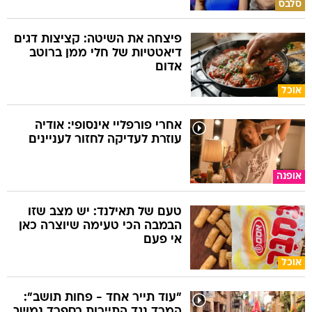
סלבס
פיצחה את השיטה: קציצות דגים
דיאטטיות של חלי ממן ברוטב
אדום
אוכל
אחרי פורפליי אינסופי: אודיה
עוזרת לעדיקה לחזור לעניינים
אופנה
טעם של תאילנד: יש מצב שזו
הבמבה הכי טעימה שיוצרה כאן
אי פעם
אוכל
"עוד תייר אחד - פחות תושב":
המרד נגד התיירות בספרד נמשך