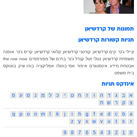
תמונות של
קרדשיאן
תגיות קשורות
קרדשיאן
קיילי ג'נר
קים קרדשיאן
קורטני קרדשיאן
קלואי קרדשיאן
קריס ג'נר
אופנה
משפחת קרדשיאן
נטלי זטל
קנדל ג'נר
בתים של מפורסמים
now
the row
אבטחת מידע
אינסטגרם
איפור
אסי בוזגלו
אפליקציה
בוהו שיק
בוטוקס
בית משפט
אינדקס תגיות
א
ב
ג
ד
ה
ו
ז
ח
ט
י
כ
ל
מ
נ
ס
ע
פ
צ
ק
ר
ש
ת
q
p
o
n
m
l
k
j
i
h
g
f
e
d
c
b
a
z
y
x
w
v
u
t
s
r
9
8
7
6
5
4
3
2
1
0