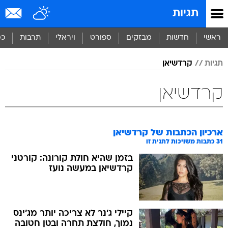
תגיות
ראשי
חדשות
מבזקים
ספורט
ויראלי
תרבות
כס
תגיות
קרדשיאן
קרדשיאן
ארכיון הכתבות של
קרדשיאן
31
כתבות משויכות לתגית זו
בזמן שהיא חולת קורונה: קורטני
קרדשיאן במעשה נועז
קיילי ג'נר לא צריכה יותר מג'ינס
נמוך, חולצת תחרה ובטן חטובה