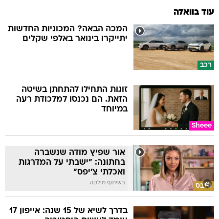
עוד בוואלה
המכה הבאה? המכוניות החדשות
יתייקרו בינואר באלפי שקלים
רכב
זוגות התחילו להתחתן בשיטה
הזאת. הם נכנסו למלכודת רעה
במיוחד
Sheee
אור שפיץ מודה שנשברה
בחתונה: "ישבתי על המדרגות
ואכלתי צ'יפס"
בשיתוף מילקה
סלבס
בדרך לשיא של 15 שנה: אייפון 17