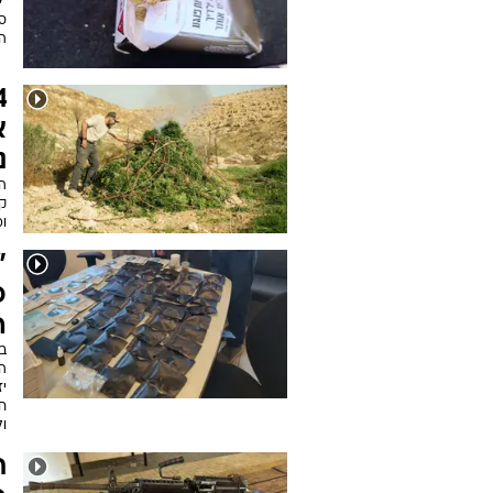
ס
ה
א
נ
ו
"
ה
ב
ה
י
ח
ו