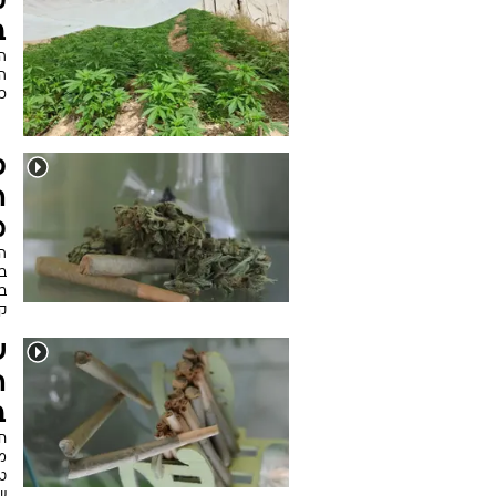
ב
ה
כ
ס
ה
מ
ה
ב
בר
ק
ש
ה
ב
ח
מ
טו