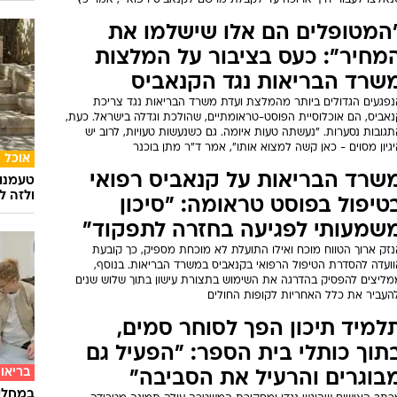
נאלצו לעבור דרך ארוכה עד לקבלת מרשם לקנאביס רפואי", אמר כץ
המטופלים הם אלו שישלמו את
מחיר": כעס בציבור על המלצות
שרד הבריאות נגד הקנאביס
נפגעים הגדולים ביותר מהמלצת ועדת משרד הבריאות נגד צריכת
נאביס, הם אוכלוסיית הפוסט-טראומתיים, שהולכת וגדלה בישראל. כעת,
גובות נסערות. "נעשתה טעות איומה. גם כשנעשות טעויות, לרוב יש
גיון מסוים - כאן קשה למצוא אותו", אמר ד"ר מתן בוכנר
אוכל
שרד הבריאות על קנאביס רפואי
טעמנו
ולזה לא
טיפול בפוסט טראומה: "סיכון
שמעותי לפגיעה בחזרה לתפקוד"
נזק ארוך הטווח מוכח ואילו התועלת לא מוכחת מספיק, כך קובעת
וועדה להסדרת הטיפול הרפואי בקנאביס במשרד הבריאות. בנוסף,
מליצים להפסיק בהדרגה את השימוש בתצורת עישון בתוך שלוש שנים
להעביר את כלל האחריות לקופות החולים
למיד תיכון הפך לסוחר סמים,
תוך כותלי בית הספר: "הפעיל גם
בריאו
בוגרים והרעיל את הסביבה"
במחלקת