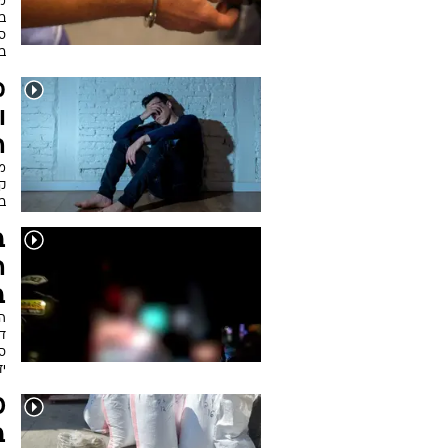
מ
ב
סמ
בת
מ
ו
ה
מ
קנ
ב
ב
ה
ב
ה
דל
יד
ב