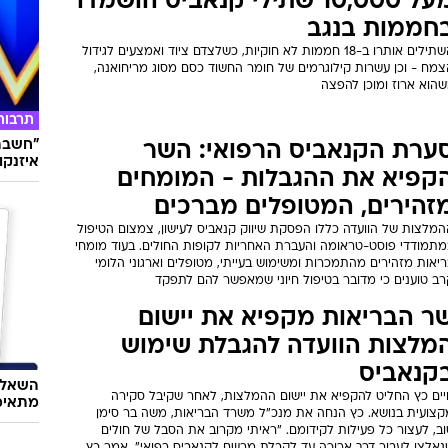
מעל 10,000 שתילי קנאביס הושמדו
חממות בנגב
השתילים אותרו ב-18 חממות לא חוקיות, כשלצדם ציוד ואמצעים לגידול
צמח - וכן עשרות קילוגרמים של חומר החשוד כסם מסוג מריחואנה,
שהוא ארוז ומוכן להפצה
תרבות
"חשבתי
ערת הקנאביס הרפואי: השר
איזנקוט
קפיא את ההגבלות - המומחים
זהירים, המטופלים מברכים
המלצות של הוועדה כללו הפסקת שיווק קנאביס לעישון, צמצום הטיפול
מתמודדי פוסט-טראומה והעברת האחריות לקופות החולים. בעוד מומחי
יאות מזהירים מהתמכרות ומשימוש בעייתי, מטופלים וארגוני הלומי
רב טוענים כי מדובר בטיפול חיוני שמאפשר להם לתפקד
ר הבריאות מקפיא את יישום
מלצות הוועדה להגבלת שימוש
קנאביס
השאלון
יים כץ החליט להקפיא את יישום ההמלצות, לאחר שקיבל סקירה
מתאימ
קצועית בנושא. כץ הנחה את מנכ"ל משרד הבריאות, משה בר סימן
ב, לעצור כל פעילות לקידומם. "ראיתי מקרוב את הסבל של חולים