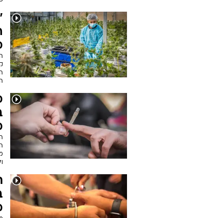
ש
"
ה
מ
ה
ק
הת
הי
מ
ב
מ
ה
ה
מ
ו
ת
ב
מ