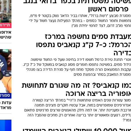
שיטה משטרתית בכפר בדואי בנגב
 פרסום ראשון
במסגרת מבצע "רשת ברזל", אותרו בביר הדאג' נשק בקוטר 9 מ"מ,
חמושת וחומר החשוד כסמים - במהלך הפעילות נעצר חשוד על ידי
תיירות
חמי מג"ב דרום, לצד לוחמי יחידת מג"ן
עבדת סמים נחשפה במרכז
שהישרא
הכרמל: כ-7 ק"ג קנאביס נתפסו
דירה
וטרי תחנת טירת כרמל חשפו דירה בחיפה שעל פי החשד שימשה
לגידול סמים. בפשיטה נתפסו חומרים מסוג קנאביס במשקל של כ־7 ק"ג.
עקבות הממצאים הורה מפקד מחוז חוף על סגירת הדירה בצו מנהלי
מסגרת המאבק בסחר ובהפצת סמים
מו קנאביס? זה מה שגורם לתחושת
ופוריה בריצה ארוכה
ספורט
משך עשרות שנים האמינו שתחושת ה"היי" במהלך הריצה קשורה
עדות מ
אנדורפינים שמופרשים במוח, אבל עכשיו חוקרים מציגים תמונה
מראדו
ורכבת ומעניינת יותר. אז למה חלק מהאנשים שרצים מרגישים פתאום
לילים, רגועים ומאושרים יותר בריצה ואחרים רק מחכים שהסבל הזה
גמר?