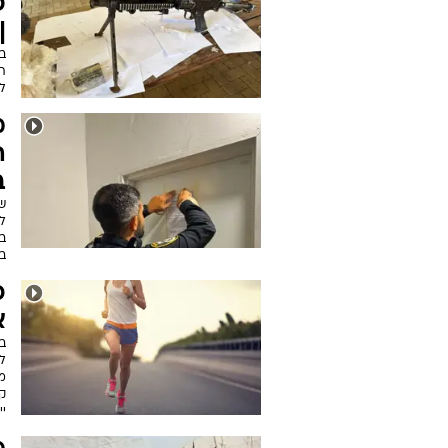
פ
|
ת
לו
מ
ב
ש
ב
ב
כ
א
ב
ל
מ
ק
יי