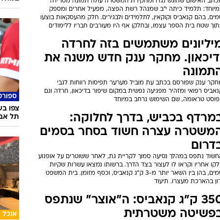
כתב האישום שהוגש נגדו ומחקירת המשטרה עולה תמונה מטרידה
מיוחד: תלמיד כיתה י"ב שמנהל רשת הפצה, מפעיל אחרים ומספק
ים, בהם קנאביס וקוקאין, לתלמידים ולבגירים. חלק מהעסקאות בוצעו
וך שטח בית הספר עצמו, ובחלקן אף היו מעורבים חבריו ללימודים
יליונים משתמשים בזה לחרדה
דיכאון. מחקר ענק חדש משנה את
תמונה
חקר ענק שפורסם בכתב עת מוביל מערער תפיסות רווחות לגבי
אביס רפואי ומזהיר מפגיעה נפשית במקום שיפור בדיכאון, חרדה וגם
ספורט
פוסט טראומה, שם השימוש נרחב במיוחד
צפו בש
מרדף בכביש, בדרך לחלוקה:
תל אבי
משטרה עצרה חשוד בסחר בסמים
דרום
חשוד נתפס במהלך נסיעה סמוך לקריית גת, לאחר ששוטרים על אופנוע
קו אחריו וקראו לו לעצור בצד הדרך. ברשותו נמצאו עשרות שקיות
סמים, בהן בין השאר יותר מ-3 ק"ג קנאביס, וכסף מזומן. בית המשפט
ון בהארכת מעצרו. תיעוד
350 ק"ג קנאביס: ה"אוצר" שנתפס
פשיטה משטרתית
אוכל