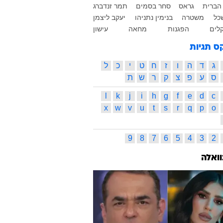
הברית
גראס
סחר בסמים
תמר זנדברג
כל
משטרה
בנימין נתניהו
יעקב ליצמן
לים
הפגנות
מחאה
עישון
ס תגיות
ג
ד
ה
ו
ז
ח
ט
י
כ
ל
ס
ע
פ
צ
ק
ר
ש
ת
l
k
j
i
h
g
f
e
d
c
x
w
v
u
t
s
r
q
p
o
9
8
7
6
5
4
3
2
וואלה