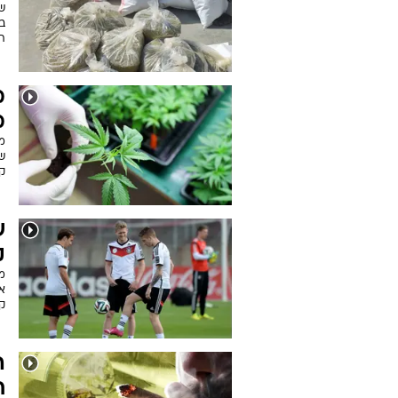
במ
תפסו
מ
מ
ש
קו
ש
קנ
מר
א
ק
ה
ח