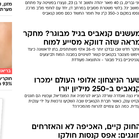
שני גברים, בן 40 מאור יהודה ותושב זר בן 23, נעצרו בפשיטה על מתחם
מזגן, 
ושב יגל. בלשי משטרת מסובים במרחב דן, יחד עם לוחמי מג"ב מרכז,
מערת 
 במקום כ-350 ק"ג של חומר החשוד כסם מסוג קנאביס
עשנים קנאביס בגיל מבוגר? מחקר
ראה שזה דווקא מסייע למוח
מחקר חדש שבו נבדקו יותר מ-26 אלף משתתפים, בחן לראשונה כיצד
ימוש מצטבר בקנאביס קשור לשינויים במבנה המוח ולביצועים
גניטיביים בגיל מבוגר - והתוצאה מעודדת
בריאו
חוקרים
ער הניצחון: אלופי העולם ימכרו
93% מנגיפי הסרטן
אביס ב-250 מיליון יורו
יו גצה ואנדרה שורלה הביאו לגרמניה את המונדיאל, ועכשיו הם חוגגים
קזיט ענק, כאשר חברת הקנאביס שבה השקיעו נרכשת על ידי ענקית
נדית. כמה הם צפויים להרווח מהמכירה?
חוק קיים, האכיפה לא והאזרחים
וגגים: אפס קנסות חולקו