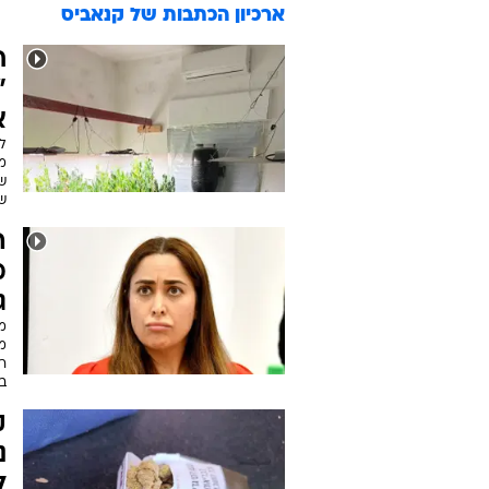
ארכיון הכתבות של
קנאביס
ח
"
א
לפ
ש
ש
מ
ג
מ
רע
בי
ק
נ
ל