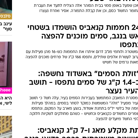
וכן שפעל באופן סמוי בבית הסוהר אלה הצליח לתעד את העברת
חומר החשוד כסם, וכן את קבלת התמורה. אסיר ואזרח נעצרו
סלבס
עינב ב
24 חממות קנאביס הושמדו בשטחי
סוף"
ש בנגב, סמים מוכנים להפצה
תפסו
המשטרה ולוחמי מג"ב דרום איתרו את החממות כש-16 מהן פעילות עם
קרוב לעשרת אלפים שתילים, ותפסו 166 ק"ג של פרחים מוכנים להפצה
מאות גרמים של חשיש
זולת הסמים" באשדוד נחשפה:
כ-1.4 ק"ג של סמים נתפסו - תושב
עיר נעצר
Sheee
מסגרת המאבק המתמשך בעבירות הסמים בעיר, עלה חשד כי תושב
ליווי,
עיר מפעיל "זולה" המשמשת כמוקד לסחר בסמים. במהלך פעילות
זומה של בלשי יל"פ בתחנת אשדוד, בוצע מארב על המקום, ונתפסו
ומרים החשודים כקנאביס וכחשיש - כשהם מחולקים לשקיות חלוקה
לפי החשד מיועדים להפצה
תת מקלע מאג ו-7 ק"ג קנאביס: