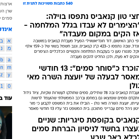
ארצות 
540
כתבות משויכות לתגית זו
שרן הש
צי טון קנאביס נתפסו בוילה:
סמים ק
הצימרים לא עבדו בגלל המלחמה -
אינדק
ז הקים במקום מעבדה"
א
ב
י כתב האישום, דוד חונדיאשווילי הפעיל מעבדת קנאביס במושבה
מגדל, שבה נתפסו כ-423 ק"ג קנאביס, וגנב חשמל בשווי של כ-159 אלף
מ
נ
קל. סנגורו טען כי בעקבות המלחמה והקשיים הכלכליים הצימרים
הקים לא פעלו, ולכן החליט להקים מעבדה
b
a
n
m
הוכרז כ"סוחר סמים": 13 חודשי
z
y
אסר לבעלה של יועצת השרה מאי
ולן
1
0
מעבדת קנאביס ובה 78 שתילים, סמים שחולקו לעשרות שקיות, ציוד גידול
עוד ב
תקדם וסמים שנמצאו גם במחסן וברכב הממשלתי שהועמד לרשות
ייתו, יועצת השרה מאי גולן - הובילו את בית המשפט לקבוע כי מור
טון ניהל מיזם עברייני מתוכנן. בית המשפט גזר עליו 13 חודשי מאסר
נאביס בקופסת סיגריות: שניים
עצרו בחשד לניסיון הברחת סמים
כלא באר שבע