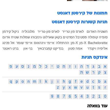
תמונות של
קירסטן דאנסט
תגיות קשורות
קירסטן דאנסט
השטיח האדום
לארס פון טרייר
לארס פון-טרייר
מלנכוליה
ניקול קידמן
סופיה קופולה
פסטיבל הסרטים בקאן
שארלוט גינזבורג
שמלות שטיח אדום
Bachelorette
X-מן
X-מן: ההתחלה
איימי ווינהאוס
איימי שומר
אל פנינג
אליסיה ויקנדר
אמה סטון
בנדיקט קמברבאץ'
בר-און
ברט ראטנר
אינדקס תגיות
א
ב
ג
ד
ה
ו
ז
ח
ט
י
כ
ל
מ
נ
ס
ע
פ
צ
ק
ר
ש
ת
q
p
o
n
m
l
k
j
i
h
g
f
e
d
c
b
a
z
y
x
w
v
u
t
s
r
9
8
7
6
5
4
3
2
1
0
עוד בוואלה