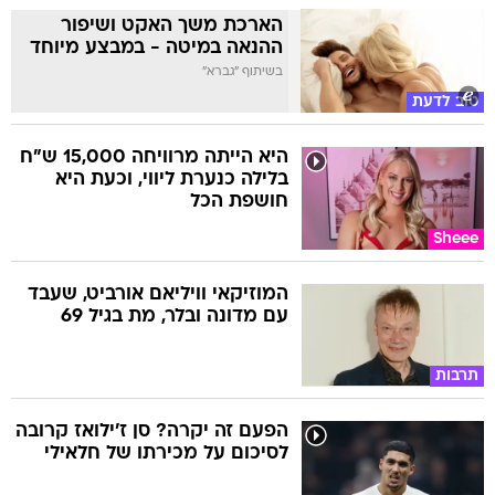
הארכת משך האקט ושיפור
ההנאה במיטה - במבצע מיוחד
בשיתוף "גברא"
טוב לדעת
היא הייתה מרוויחה 15,000 ש"ח
בלילה כנערת ליווי, וכעת היא
חושפת הכל
Sheee
המוזיקאי וויליאם אורביט, שעבד
עם מדונה ובלר, מת בגיל 69
תרבות
הפעם זה יקרה? סן ז'ילואז קרובה
לסיכום על מכירתו של חלאילי