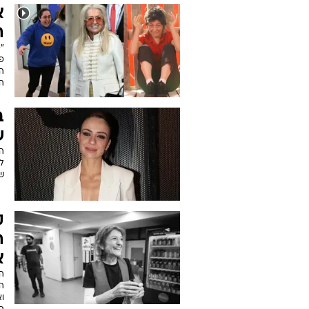
א
ה
"
פ
הב
ה
ב
ש
ה
ל
ש
ק
ה
א
ה
וא