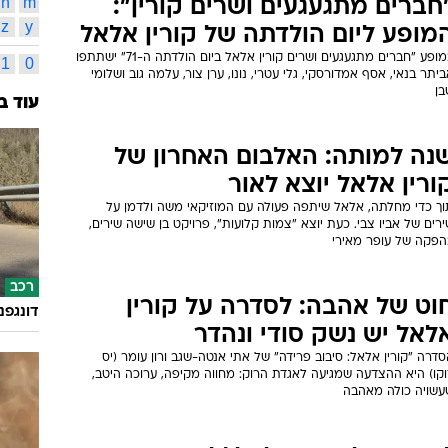
n
m
חברים מתגעגעים ושרים קורין":
z
y
מופע ליום הולדתה של קורין אלאל
במופע "חברים מתגעגעים ושרים קורין אלאל ביום הולדתה ה-71" ישתתפו
1
0
יתר בנאי, אסף אמדורסקי, גלי עטרי, נונו, ערן צור, עלמה גוב ושלומי
בן
עוד ב
נה למותה: האלבום האחרון של
ורין אלאל יוצא לאור
וך כדי מחלתה, אלאל שיתפה פעולה עם המוזיקאי משה ולדמן על
רים של אביו צבי. כעת יוצא "צמות קלועות", פרויקט בן שישה שירים,
הפקה של עופר מאירי
רכב
וט של אהבה: לסדרה על קורין
דונגפנ
לאל יש נשק סודי ונהדר
דרה "קורין אלאל: סיבוב פרידה" של אתי אנטה-שגב ורון עומר (יס
וקו) היא ההצדעה שמגיעה לאגדת הרוק: מחווה מקיפה, ערוכה היטב,
עשויה כולה מאהבה