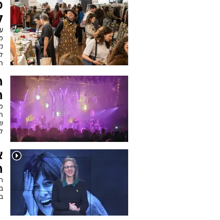
מ
ל
על
מע
ק
לצ
ה
ה
ה
מ
הש
ש
ל
א
ה
ר
ב
ב