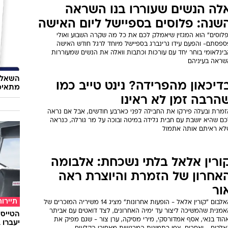
לה הנשים שעוררו בנו השראה
שנה: פלוסים בספיישל ליום האישה
פלוסים" הוא המגזין שיאמלק לכם את כל מה שקרה השבוע ואולי
ספסתם- והפעם עידו גרינברג בספיישל מיוחד לרגל חודש האישה
ינלאומי בוחר יחד עם עורכות וכתבות וואלה את הנשים שמעוררות
שראה בעיניהם
השאלון
דיכאון מהפרידה? נינט טייב כמו
מתאימ
הרבה זמן לא ראינו
זמרת ובעלה פירקו את החבילה לפני כארבע חודשים, אבל אם נראה
כם שהיא יושבת עם חבית גלידה במיטה ובוכה על מר גורלה, כנראה
לא ראיתם אותה אתמול
ורין אלאל בלתי נשכחת: אלבומה
אחרון של הזמרת והיוצרת ראה
ור
תיירות
האלבום "קורין אלאל - הופעות אחרונות" מציג 14 משיריה המוכרים של
אמנית שהמשיכה ליצור עד ימיה האחרונים, לצד דואטים עם אביתר
הוד בנאי, אסף אמדורסקי, מירי מסיקה, ערן צור - שגם מפיק את
יעברו 