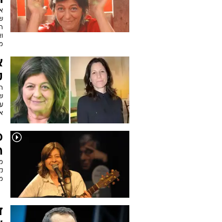
ת
א
ש
ה
ו
מ
א
ק
ה
ש
ע
את
מ
ה
מ
קט
מ
ד