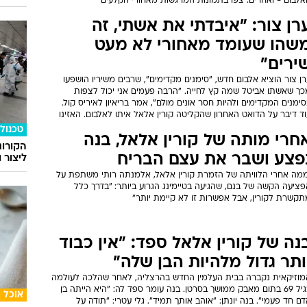
אלבום - ואחרים. צפו בתמונות המרגשות מאחורי הקלעים
רן צור: "איבדתי את אשתי, זה
שהו שעומד מאחורי לא מעט
ירים"
ן צור הוציא אלבום חדש, "סימנים מקדימים", שרבים משיריו הושפעו
כך שאשתו אביטל שמה קץ לחייה. "הרבה פעמים אני יכול לצפות
ימנים המקדימים ולהיות חסר אונים מולם", אמר בריאיון לאיריס קול.
ד דיבר על הדואט האחרון שהקליטה קורין אלאל איתו לאלבום. האזינו
טכנולו
חרי מותה של קורין אלאל, בנה
הקורונ
פצע ושבר את עצם הבריח
ליצור 
ממה אחרי הלוויתה של הזמרת קורין אלאל, אלמנתה רותי משתפת על
ציעה הקשה של בנם, שהגיעה בטיימינג הגרוע ביותר: "בדרך כלל
תקשרת לקורין, אבל אפשרות זו לא קיימת יותר"
נה של קורין אלאל ספד: "אין כבוד
ותר גדול מלהיות הבן שלה"
מוזיקאית נקברה בבית העלמין החדש בהרצליה, לאחר שהלכה לעולמה
בגיל 69 בתום מאבק ממושך בסרטן. בנה עומר ספד לה: "היא הייתה בן
אוכל
ם חד פעמי". בנה יונתן: "אוהב אותך תמיד". גלי עטרי: "תודה על