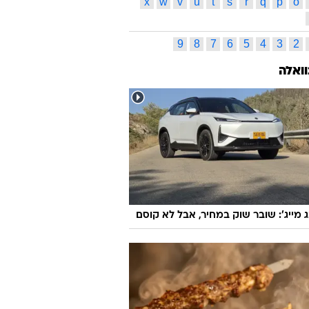
x
w
v
u
t
s
r
q
p
o
9
8
7
6
5
4
3
2
וואלה
ג מייג': שובר שוק במחיר, אבל לא קוסם