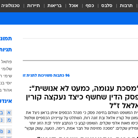
תרבות
סלבס
כסף
אוכל
בריאות
תיירות
טכנולוגיה
תמונ
תגיות
פתאל ר
שלומי 
שימי ת
96
כתבות משויכות לתגית זו
יוסי בנ
מסכת עגומה, כמעט לא אנושית":
אהוד ב
סק הדין שחשף כיצד נעקצה קורין
אינדק
לאל ז"ל
א
ב
ית המשפט השלום בחיפה פסק כי מנהל הכספים איתן בראון ניצל את
ונן של קורין אלאל ובת זוגה רות, השתלט על ענייניהן הכספיים ושלשל
מ
נ
יסו מאות אלפי שקלים. השופט קבע כי הנתבע יחזיר לבת הזוג יותר
מיליון שקלים: "מסכה מזויפת של חבר אמת, רימה, הטעה, עשק ועקץ"
b
a