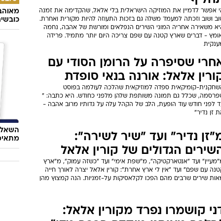
חליף
י אפשר לדמיין את המוזיקה הישראלית בלי אלאל, שהקדימה את זמנה
מאוהבי
וב ושוב וזכתה למעמד משלה גם בזכות התעוזה להיות מקורית ואחרת.
כובשי
יא משאירה אחריה המוני השירים הנפלאים ומורשת של אהבה, נחמה
אומץ - דברים שארץ קטנה עם שפם צריכה היום יותר מתמיד. פרידה
ענקית
חרי שסיפרה על הרומן הסודי עם
ורין אלאל: אורנה בנאי סופדת
שחקנית-קומיקאית ספדה למוזיקאית שהלכה לעולמה בפוסט
פרסמה, שכלל גם תמונה משותפת שלהן מלפני כחודש. היא כתבה: "
ד לפני חודש עוד הופעת, הלב של הקהל עלה על גדותיו מרוב אהבה -
 זן נדיר"
השאלון
"זן נדיר" ועד "שיר לשירה":
מתאימ
שירים הגדולים של קורין אלאל
"מעיין" ועד "אנטארקטיקה", מ"שפת אימי" ועד "כשזה עמוק", מ"ארץ
נה עם שפם" ועד "אין לי ארץ אחרת": קורין אלאל יצרה לאורך חייה
אות שירים שרבים מהם הפכו לקלאסיקות על-זמניות. הנה קמצוץ מהן
ני קושמרו נפרד מקורין אלאל: