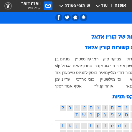
וואלה דואר
אופנה
עוד
שיתופי פעולה
קרא דואר
ות של
קורין אלאל
 קשורות
קורין אלאל
וק
צביקה פיק
רמי קלינשטיין
מנחם בן
שבן
אמיר פיי גוטמן
ברי סחרוף
האח הגדול vip
בורי
דודי מליץ
מאיה בוסקילה
נינט טייב
ערן צור
אי
יוסי מילשטיין
כוכי מרדכי
עדי נוימן
נאי
אוהד קנולר
אסף אמדורסקי
ס תגיות
ג
ד
ה
ו
ז
ח
ט
י
כ
ל
ס
ע
פ
צ
ק
ר
ש
ת
l
k
j
i
h
g
f
e
d
c