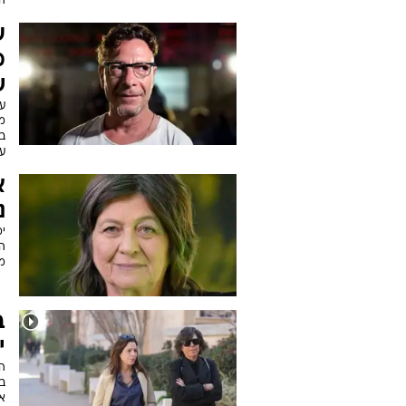
ה
ע
מ
ש
ער
מ
בס
עו
א
נ
י
הפ
מ
ב
י
ה
אד