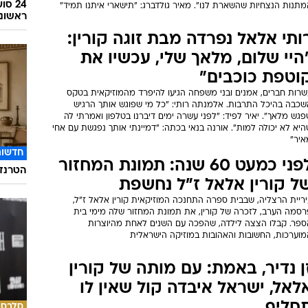
24 ס
מתנות הנצחיות שהשארת לנו". מאיר גולדברג: "תישארי איתנו תמיד"
ראשונ
ותי אלאל נפרדה מבת זוגה קורין:
היי שלום, מלאך שלי, עכשיו את
וטפת כוכבים"
שרות חברים, אמנים ובני משפחה הגיעו להיפרד מהמוזיקאית בטקס
שכבה בהיכל התרבות. אלמנתה רותי: "כל מי שפוגש אותך הרגיש
גש מלאך". יאיר לפיד: "לפני עשרה ימים דיברנו בטלפון ואמרתי לה
יא לא יכולה למות". אורנה בנאי בכתה: "דמיינתי אותך נפגשת עם אחי
איר"
חדשות
לפני כמעט 60 שנה: תמונת המחזור
הטרנד 
ל קורין אלאל ז"ל נחשפת
יריית הרצליה, שבבית ספרה התחנכה המוזיקאית קורין אלאל ז"ל,
רסמה הערב, לזכרה של קורין, את תמונת המחזור שלה מימי בית
ספר. קבלו הצצה לילדה, שהפכה עם השנים לאחת מהיוצרות
מוערכות, החשובות והאהובות במוזיקה הישראלית
ן נדיר, באמת: עם מותה של קורין
לאל, ישראל איבדה קול שאין לו
סלבס