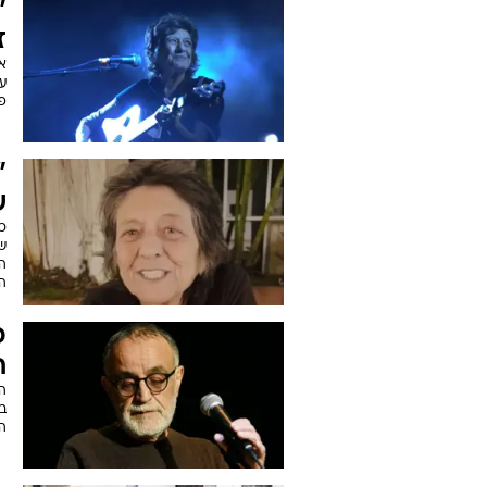
"
ז
א
פר
"
ש
כמ
ש
ה
הא
ח
ה
ב
הט