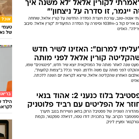
אמרתי לקורין אלאל 'לא משנה איך
ה ייגמר, זו סדרה על ניצחון'"
תי אנטה-שגב, עורכת ויוצרת הסדרה החדשה על קורין אלאל, שוחחה
אוכל
עם איריס קול ב-103fm וסיפרה על הסדרה התיעודית "קורין אלאל: סיבוב
טעמי י
ידה". האזינו
של נאג
עליתי למרום": האזינו לשיר חדש
הקליטה קורין אלאל לפני מותה
עט שנה לאחר מותה של המוזיקאית יוצא שיר חדש, "פינגווינים" שמו,
הוקלט לפני מותה עם משה ולדמן. השיר נכלל ב"צמות קלועות",
אלבום האחרון שהקליטה אלאל, שייצא לקראת יום השנה ללכתה.
זינו
בריאו
פסטיבל בלוז כנעני 2: אהוד בנאי
הילד ע
וזר אל הפליטים עם רביד פלוטניק
לקראת
מהדורה השנייה של פסטיבל הרוק בחאן השיירות בנגב תיערך
ספטמבר הקרוב. עוד בתכנית: דודו טסה, דניאלה ספקטור, נקמת
רקטור ומעיין ליניק