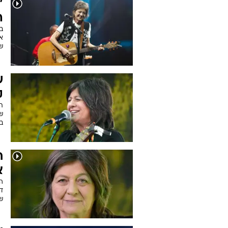
"
ה
אב
ש
ש
ק
ת
שי
ב
ח
א
הס
ד
ש