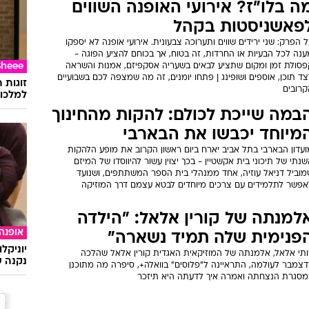
ה בלו"ז? אירועי האופנה השווים
פאשניסטות בקהל
 הפרק: שני ירידים שווים ותערוכה צבעונית. אירועי אופנה לא יספקו
נה לכל הבעיות או החרדות, זה בטוח, אך בכוחם להציע הפוגה -
Sheee
פסולת זמן ומקום שתציע לבאים בשעריה אסקפיזם, אמנות והשראה
ד תוכן, אוספים ושופינג | פתחו יומנים, זה מה שמצפה לכם בשבועיים
זוגות 
קרובים
למלכוד
במה שייכת לכולם: להקות מהחינוך
מיוחד יכבשו את הבארבי
ועדון הבארבי בתל אביב יארח ביום ראשון הקרוב את מופע הלהקות
נתי של תיכוני בית אקשטיין - בכך יצוין עשור להיווסדו של המיזם
מוביל דניאל עוזיה, אחד ממנהלי בית הספר המשתתפים, ושנועד
אפשר לתלמידים עם צרכים מיוחדים לבטא עצמם דרך המוזיקה
למנתה של קורין אלאל: "הילדה
אופנה
פנימית שלה תמיד נשארה"
יוניקל
ותי אלאל, אלמנתה של המוזיקאית האגדית קורין אלאל שהלכה
נקנה ש
דצמבר לעולמה, התראיינה ל"פלוסים" בוואלה+, סיפרה מה מתוכנן
מסגרת הנצחתה ואמרה איך לדעתה היא תיזכר