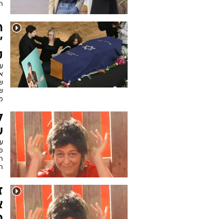
ה
ר
"
ק
ע
א
שפ
שה
מ
ש
ע
פ
ה
ה
ז
א