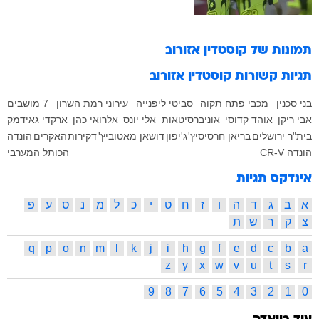
תמונות של
קוסטדין אזורוב
תגיות קשורות
קוסטדין אזורוב
בני סכנין
מכבי פתח תקוה
סביטי ליפנייה
עירוני רמת השרון
7 מושבים
אבי ריקן
אוהד קדוסי
אוניברסיטאות
אלי יונס
אלרואי כהן
ארקדי גאידמק
בית"ר ירושלים
בריאן חרסיסיץ'
ג'יפון
דושאן מאטוביץ'
דקירות
האקרים
הונדה
הונדה CR-V
הכותל המערבי
אינדקס תגיות
א
ב
ג
ד
ה
ו
ז
ח
ט
י
כ
ל
מ
נ
ס
ע
פ
צ
ק
ר
ש
ת
q
p
o
n
m
l
k
j
i
h
g
f
e
d
c
b
a
z
y
x
w
v
u
t
s
r
9
8
7
6
5
4
3
2
1
0