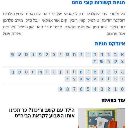
תגיות קשורות
קובי מחט
טל מוסרי
עדי הימלבלוי
דון לני גבאי
יעל בר זוהר
ענת גזית
ערוץ הילדים
רוסלנה רודינה
טילטיל
קווין רובין
קים אור אזולאי
יובל סגל
מירב פלדמן
רוני דואני
שחר חיון
אאוחניה סוארס
אביבית בר זוהר
און רפאלי
אליפים
אנה ארונוב
אפרת אנזל
אינדקס תגיות
א
ב
ג
ד
ה
ו
ז
ח
ט
י
כ
ל
מ
נ
ס
ע
פ
צ
ק
ר
ש
ת
q
p
o
n
m
l
k
j
i
h
g
f
e
d
c
b
a
z
y
x
w
v
u
t
s
r
9
8
7
6
5
4
3
2
1
0
עוד בוואלה
הילד עם קשב וריכוז? כך תכינו
אותו השבוע לקראת הביה"ס