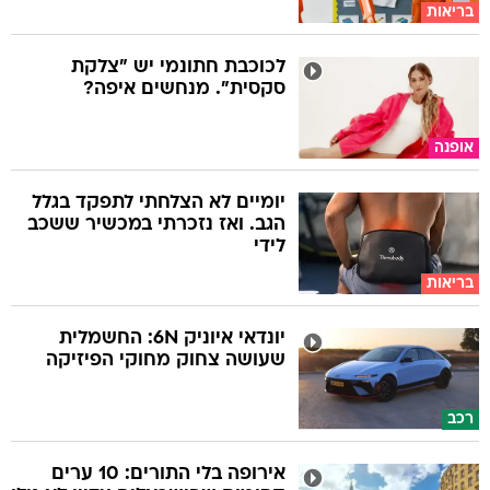
בריאות
לכוכבת חתונמי יש "צלקת
סקסית". מנחשים איפה?
אופנה
יומיים לא הצלחתי לתפקד בגלל
הגב. ואז נזכרתי במכשיר ששכב
לידי
בריאות
יונדאי איוניק 6N: החשמלית
שעושה צחוק מחוקי הפיזיקה
רכב
אירופה בלי התורים: 10 ערים