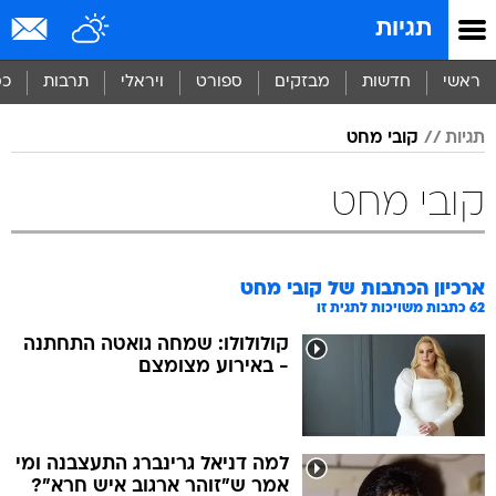
תגיות
ראשי
חדשות
מבזקים
ספורט
ויראלי
תרבות
כס
תגיות
קובי מחט
קובי מחט
ארכיון הכתבות של
קובי מחט
62
כתבות משויכות לתגית זו
קולולולו: שמחה גואטה התחתנה
- באירוע מצומצם
למה דניאל גרינברג התעצבנה ומי
אמר ש"זוהר ארגוב איש חרא"?