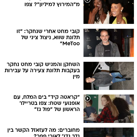
מ"המירוץ למיליון"? צפו
קובי מחט אחרי שנחקר: "זו
תלונת שווא, ניצול ציני של
MeToo"
השחקן והמגיש קובי מחט נחקר
בעקבות תלונת צעירה על עבירות
מין
"קראטה קיד" בים המלח, עם
אופנועי שטח: צפו בטריילר
הראשון של "פול גז"
מחוברים: מה לעזאזל הקשר בין
נדב גדג' לאורי פפר?