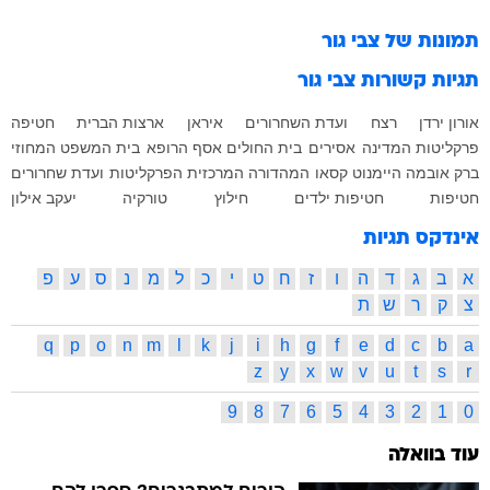
תמונות של
צבי גור
תגיות קשורות
צבי גור
אורון ירדן
רצח
ועדת השחרורים
איראן
ארצות הברית
חטיפה
פרקליטות המדינה
אסירים
בית החולים אסף הרופא
בית המשפט המחוזי
ברק אובמה
היימנוט קסאו
המהדורה המרכזית
הפרקליטות
ועדת שחרורים
חטיפות
חטיפות ילדים
חילוץ
טורקיה
יעקב אילון
אינדקס תגיות
א
ב
ג
ד
ה
ו
ז
ח
ט
י
כ
ל
מ
נ
ס
ע
פ
צ
ק
ר
ש
ת
q
p
o
n
m
l
k
j
i
h
g
f
e
d
c
b
a
z
y
x
w
v
u
t
s
r
9
8
7
6
5
4
3
2
1
0
עוד בוואלה