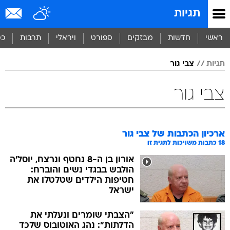
תגיות
ראשי
חדשות
מבזקים
ספורט
ויראלי
תרבות
כס
תגיות
צבי גור
צבי גור
ארכיון הכתבות של
צבי גור
18
כתבות משויכות לתגית זו
אורון בן ה-8 נחטף ונרצח, יוסל'ה
הולבש בבגדי נשים והוברח:
חטיפות הילדים שטלטלו את
ישראל
"הצבתי שומרים ונעלתי את
הדלתות": נהג האוטובוס שלכד