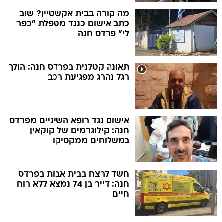
מה קורה בבית אקשטיין? שוב
כתב אישום כנגד מטפלת "כפר
לי" פרדס חנה
תאונה קטלנית בפרדס חנה: הולך
רגל נהרג מפגיעת רכב
אישום נגד רופא השיניים מפרדס
חנה: קילוגרמים של קוקאין
במשלוחים ממקסיקו
חשד לרצח בבית אבות בפרדס
חנה: דייר בן 74 נמצא ללא רוח
חיים