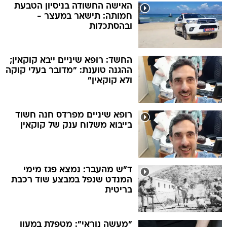
האישה החשודה בניסיון הטבעת
חמותה: תישאר במעצר -
ובהסתכלות
החשד: רופא שיניים ייבא קוקאין;
ההגנה טוענת: "מדובר בעלי קוקה
ולא קוקאין"
רופא שיניים מפרדס חנה חשוד
בייבוא משלוח ענק של קוקאין
ד"ש מהעבר: נמצא פגז מימי
המנדט שנפל במבצע שוד רכבת
בריטית
"מעשה נוראי": מטפלת במעון