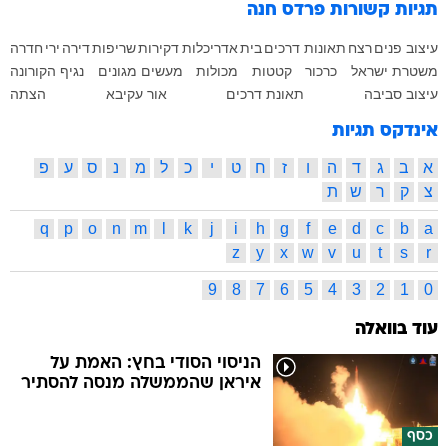
תגיות קשורות
פרדס חנה
עיצוב פנים
רצח
תאונות דרכים
בית
אדריכלות
דקירות
שריפות
דירה
ירי
חדרה
משטרת ישראל
כרכור
קטטות
מכולות
מעשים מגונים
נגיף הקורונה
עיצוב סביבה
תאונת דרכים
אור עקיבא
הצתה
אינדקס תגיות
א
ב
ג
ד
ה
ו
ז
ח
ט
י
כ
ל
מ
נ
ס
ע
פ
צ
ק
ר
ש
ת
q
p
o
n
m
l
k
j
i
h
g
f
e
d
c
b
a
z
y
x
w
v
u
t
s
r
9
8
7
6
5
4
3
2
1
0
עוד בוואלה
הניסוי הסודי בחץ: האמת על
איראן שהממשלה מנסה להסתיר
כסף