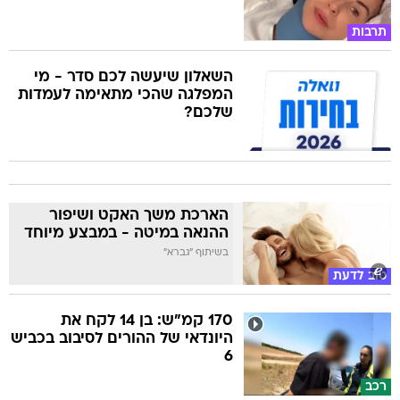
תרבות
השאלון שיעשה לכם סדר - מי
המפלגה שהכי מתאימה לעמדות
שלכם?
הארכת משך האקט ושיפור
ההנאה במיטה - במבצע מיוחד
בשיתוף "גברא"
טוב לדעת
170 קמ"ש: בן 14 לקח את
היונדאי של ההורים לסיבוב בכביש
6
רכב