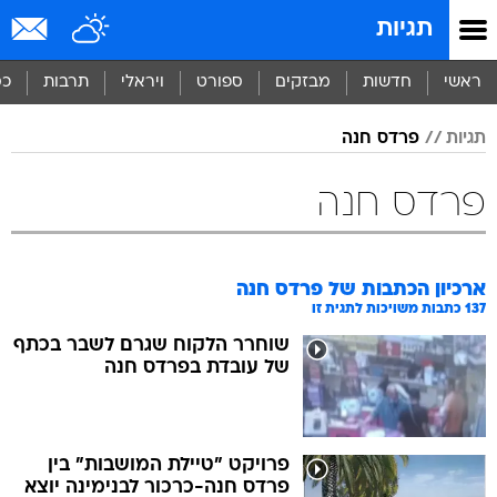
תגיות
ראשי
חדשות
מבזקים
ספורט
ויראלי
תרבות
כס
תגיות
פרדס חנה
פרדס חנה
ארכיון הכתבות של
פרדס חנה
137
כתבות משויכות לתגית זו
שוחרר הלקוח שגרם לשבר בכתף
של עובדת בפרדס חנה
פרויקט "טיילת המושבות" בין
פרדס חנה-כרכור לבנימינה יוצא