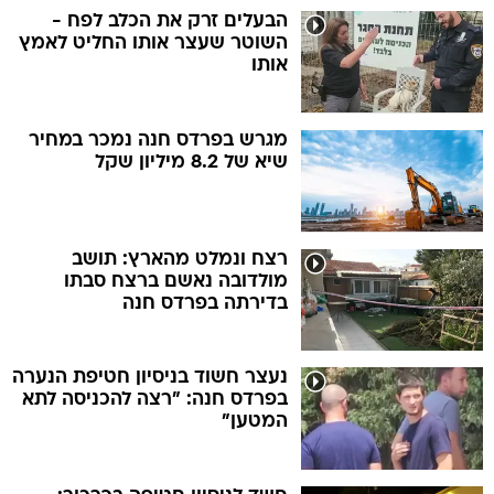
הבעלים זרק את הכלב לפח -
השוטר שעצר אותו החליט לאמץ
אותו
מגרש בפרדס חנה נמכר במחיר
שיא של 8.2 מיליון שקל
רצח ונמלט מהארץ: תושב
מולדובה נאשם ברצח סבתו
בדירתה בפרדס חנה
נעצר חשוד בניסיון חטיפת הנערה
בפרדס חנה: "רצה להכניסה לתא
המטען"