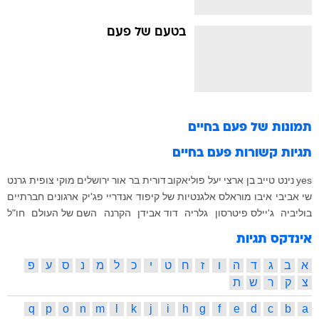
בטעם של פעם
תמונות של
פעם בחיים
תגיות קשורות
פעם בחיים
yes
נינט טייב
בן ארצי
יעל פוליאקוב
דורית בר אור
ירושלים
מוקי
צופית גרנט
שי אביבי
איבו מוראלס
אלגנטיות של קיפוד
אנדריי פג'יק
ארגונים חברתיים
בוליביה
ג'יילס פיטרסון
גלריה
דוד אבידן
הקרנה
השם של העולם
חו"ל
אינדקס תגיות
א
ב
ג
ד
ה
ו
ז
ח
ט
י
כ
ל
מ
נ
ס
ע
פ
צ
ק
ר
ש
ת
q
p
o
n
m
l
k
j
i
h
g
f
e
d
c
b
a