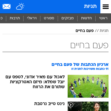
תגיות
ראשי
חדשות
מבזקים
ספורט
ויראלי
תרבות
כס
תגיות
פעם בחיים
פעם בחיים
ארכיון הכתבות של
פעם בחיים
11
כתבות משויכות לתגית זו
לאכול עם מאיר אדוני, לטפס עם
יובל שמלא: מיזם האטרקציות
שתורם את הרווח
נינט טייב נרטבת