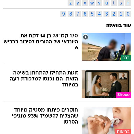
z
y
x
w
v
u
t
s
r
9
8
7
6
5
4
3
2
1
0
עוד בוואלה
170 קמ"ש: בן 14 לקח את
היונדאי של ההורים לסיבוב בכביש
6
רכב
זוגות התחילו להתחתן בשיטה
הזאת. הם נכנסו למלכודת רעה
במיוחד
Sheee
חוקרים פיתחו מסטיק מיוחד
שהצליח להשמיד 93% מנגיפי
הסרטן
בריאות