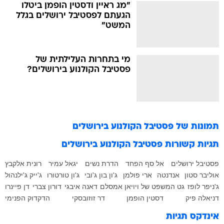
המשט"
מי בתחרות העלילתית של
פסטיבל הקולנוע בירושלים?
תמונות של
פסטיבל הקולנוע בירושלים
תגיות קשורות
פסטיבל הקולנוע בירושלים
פסטיבל ירושלים
אל סף הפחד
הדרת נשים
יגאל עמיר
רונית אלקבץ
אוליבר סטון
אנדנטה
ארי פולמן
ג'ון בון ג'ובי
ג'ון טורטורו
ג'ייק ג'ילנהול
ג'ניפר לופז
גט המשפט של ויויאן אמסלם
דאנה איבגי
דורון צברי
דן פיינרו
דניאלה פיק
דסטין הופמן
דר זוזובסקי
הדקדוק הפנימי
אינדקס תגיות
א
ב
ג
ד
ה
ו
ז
ח
ט
י
כ
ל
מ
נ
ס
ע
פ
צ
ק
ר
ש
ת