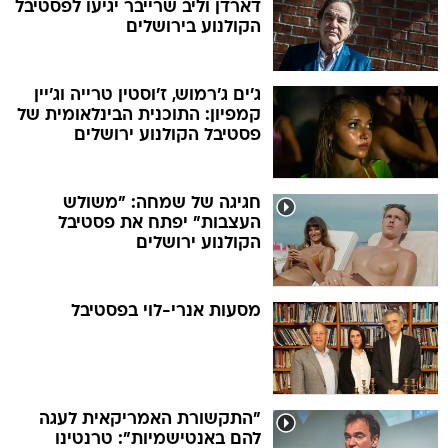
ג'ים ג'רמוש, ז'וסטין טרייה וג'יין
קמפיון: התוכנית הבינלאומית של
פסטיבל הקולנוע ירושלים
חגיגה של שמחה: "משולש
העצבות" יפתח את פסטיבל
הקולנוע ירושלים
מסעות אנרי-לוי בפסטיבל
"התקשורת האמריקאית לעגה
להם באנטישמיות": טרנטינו
הצדיע לגולן וגלובוס