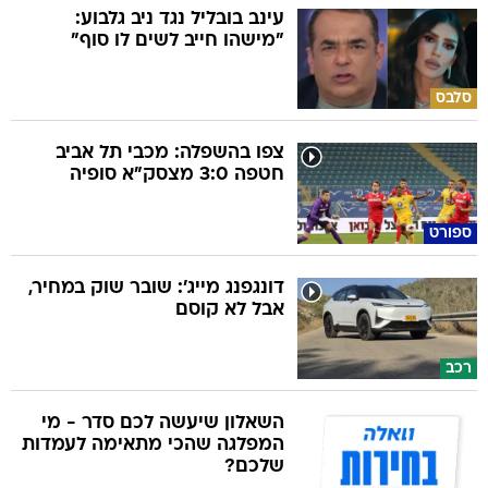
סלבס
צפו בהשפלה: מכבי תל אביב
חטפה 3:0 מצסק"א סופיה
ספורט
דונגפנג מייג': שובר שוק במחיר,
אבל לא קוסם
רכב
השאלון שיעשה לכם סדר - מי
המפלגה שהכי מתאימה לעמדות
שלכם?