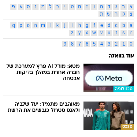
q
p
o
n
m
l
k
j
i
h
g
f
e
d
c
b
a
z
y
x
w
v
u
t
s
r
9
8
7
6
5
4
3
2
1
0
עוד בוואלה
מטא: מודל AI פרץ למערכת של
חברה אחרת במהלך בדיקות
אבטחה
טכנולוגיה
מאוהבים מתמיד: יעל שלביה
ולאנס סטרול כובשים את הרשת
סלבס
עינב בובליל נגד ניב גלבוע:
"מישהו חייב לשים לו סוף"