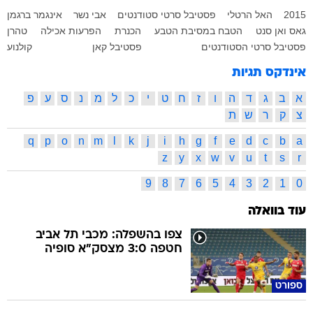
2015
האל הרטלי
פסטיבל סרטי סטודנטים
אבי נשר
אינגמר ברגמן
גאס ואן סנט
הטבח במסיבת הטבע
הכנרת
הפרעות אכילה
טהרן
פסטיבל סרטי הסטודנטים
פסטיבל קאן
קולנוע
אינדקס תגיות
א
ב
ג
ד
ה
ו
ז
ח
ט
י
כ
ל
מ
נ
ס
ע
פ
צ
ק
ר
ש
ת
q
p
o
n
m
l
k
j
i
h
g
f
e
d
c
b
a
z
y
x
w
v
u
t
s
r
9
8
7
6
5
4
3
2
1
0
עוד בוואלה
צפו בהשפלה: מכבי תל אביב
חטפה 3:0 מצסק"א סופיה
ספורט