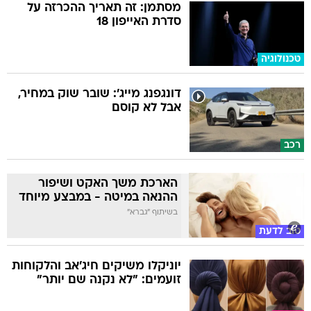
מסתמן: זה תאריך ההכרזה על
סדרת האייפון 18
טכנולוגיה
דונגפנג מייג': שובר שוק במחיר,
אבל לא קוסם
רכב
הארכת משך האקט ושיפור
ההנאה במיטה - במבצע מיוחד
בשיתוף "גברא"
טוב לדעת
יוניקלו משיקים חיג'אב והלקוחות
זועמים: "לא נקנה שם יותר"