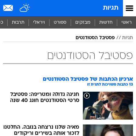
תגיות
ראשי
חדשות
מבזקים
ספורט
ויראלי
תרבות
כס
תגיות
פסטיבל הסטודנטים
פסטיבל הסטודנטים
ארכיון הכתבות של
פסטיבל הסטודנטים
13
כתבות משויכות לתגית זו
חגיגה גדולה ומטריפה: פסטיבל
סרטי הסטודנטים חוגג 40 שנה
מאיה שלנו נרצחה בנובה. החלטנו
לזכור אותה בשירים וריקודים