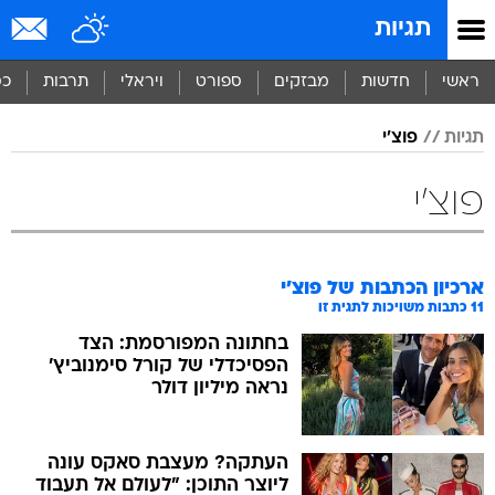
תגיות
ראשי
חדשות
מבזקים
ספורט
ויראלי
תרבות
כס
תגיות
פוצ'י
פוצ'י
ארכיון הכתבות של
פוצ'י
11
כתבות משויכות לתגית זו
בחתונה המפורסמת: הצד
הפסיכדלי של קורל סימנוביץ'
נראה מיליון דולר
העתקה? מעצבת סאקס עונה
ליוצר התוכן: "לעולם אל תעבוד