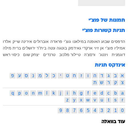
תמונות של
פוצ'י
תגיות קשורות
פוצ'י
הדפסים
שבוע האופנה במילאנו
גוצ'י
פראדה
אוברולים
אירינה שייק
אלדו
אמיליו פוצ'י
אן זיוי
ארקדי גאידמק
בוטגה ונטה
בית"ר ירושלים
ברית מילה
דוגמנית
וינטג'
ורסצ'ה
טיילור מלכוב
טרנדים
יצחק שום
כיסוי ראש
אינדקס תגיות
א
ב
ג
ד
ה
ו
ז
ח
ט
י
כ
ל
מ
נ
ס
ע
פ
צ
ק
ר
ש
ת
q
p
o
n
m
l
k
j
i
h
g
f
e
d
c
b
a
z
y
x
w
v
u
t
s
r
9
8
7
6
5
4
3
2
1
0
עוד בוואלה