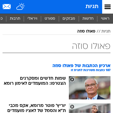
תגיות
ראשי
חדשות
מבזקים
ספורט
ויראלי
תרבות
כס
תגיות
פאולו סוזה
פאולו סוזה
ארכיון הכתבות של
פאולו סוזה
187
כתבות משויכות לתגית זו
שמות חדשים ומסקרנים
הצטרפו: המועמדים לאימון רומא
יוריץ' פוטר מרומא, אקס מכבי
ת"א והסמל של לאציו מועמדים