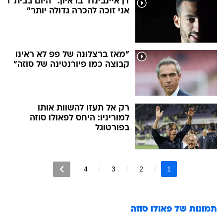
דן איינבינדר בראיון: "היום בבית"ר
אני זוכה להכרה גדולה יותר"
"מאז ברצלונה של פפ לא ראינו
קבוצה כמו פיורנטינה של סוזה"
רק אל תעזו להשוות אותו
למוריניו: היחס לפאולו סוזה
בפורטוגל
4
3
2
1
תמונות של
פאולו סוזה