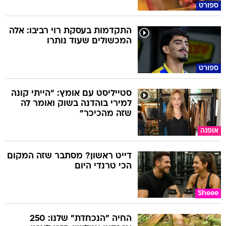
ספורט
התקדמות בעסקת רוי רביבו: אלה
המכשולים שעוד נותרו
ספורט
סטייליסט עם אומץ: "הייתי קונה
למירי בוהדנה בשוק ואומר לה
שזה מהכיכר"
אופנה
דייט ראשון? מסתבר שזה המקום
הכי טרנדי היום
Sheee
החיה "הנכחדת" שלנו: 250