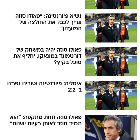
נשיא פיורנטינה: "פאולו סוזה
צריך לכבד את החולצה של
המועדון"
פאולו סוזה יהיה במשחק של
דורטמונד במונאקו, יחליף את
טוכל בקיץ?
איטליה: פיורנטינה וטורינו נפרדו
ב-2:2
פאולו סוזה תחת מתקפה: "הוא
תמיד חוזר לאותן בעיות ישנות"