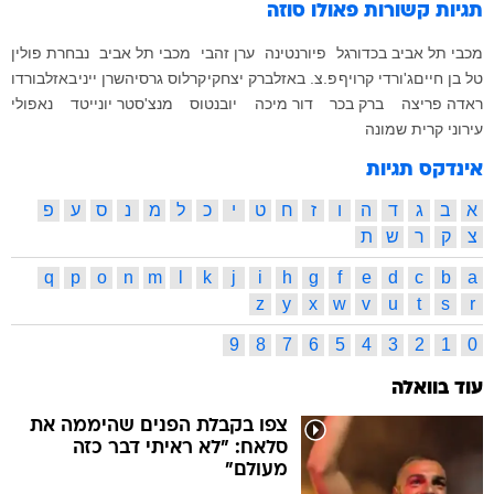
תגיות קשורות
פאולו סוזה
מכבי תל אביב בכדורגל
פיורנטינה
ערן זהבי
מכבי תל אביב
נבחרת פולין
טל בן חיים
ג'ורדי קרויף
פ.צ. באזל
ברק יצחקי
קרלוס גרסיה
שרן ייני
באזל
בורדו
ראדה פריצה
ברק בכר
דור מיכה
יובנטוס
מנצ'סטר יונייטד
נאפולי
עירוני קרית שמונה
אינדקס תגיות
א
ב
ג
ד
ה
ו
ז
ח
ט
י
כ
ל
מ
נ
ס
ע
פ
צ
ק
ר
ש
ת
q
p
o
n
m
l
k
j
i
h
g
f
e
d
c
b
a
z
y
x
w
v
u
t
s
r
9
8
7
6
5
4
3
2
1
0
עוד בוואלה
צפו בקבלת הפנים שהיממה את
סלאח: "לא ראיתי דבר כזה
מעולם"