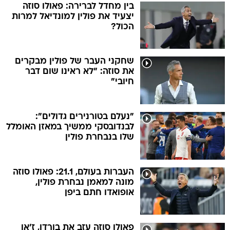
בין מחדל לברירה: פאולו סוזה
יצעיד את פולין למונדיאל למרות
הכול?
שחקני העבר של פולין מבקרים
את סוזה: "לא ראינו שום דבר
חיובי"
"נעלם בטורנירים גדולים":
לבנדובסקי ממשיך במאזן האומלל
שלו בנבחרת פולין
העברות בעולם, 21.1: פאולו סוזה
מונה למאמן נבחרת פולין,
אופואדו חתם ביפן
פאולו סוזה עזב את בורדו, ז'אן