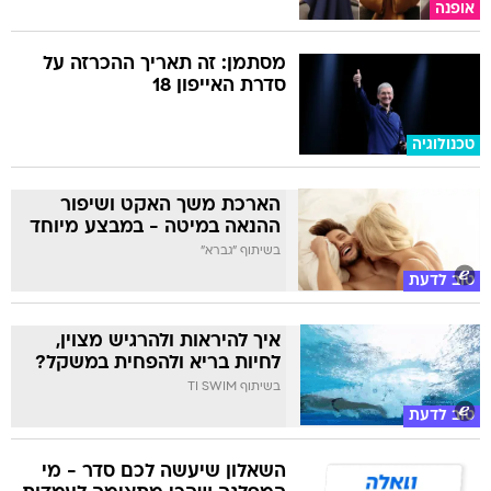
אופנה
מסתמן: זה תאריך ההכרזה על
סדרת האייפון 18
טכנולוגיה
הארכת משך האקט ושיפור
ההנאה במיטה - במבצע מיוחד
בשיתוף "גברא"
טוב לדעת
איך להיראות ולהרגיש מצוין,
לחיות בריא ולהפחית במשקל?
בשיתוף TI SWIM
טוב לדעת
השאלון שיעשה לכם סדר - מי