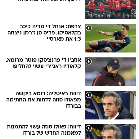
צרפת: אנחל די מריה כיכב
בקלאסיקו, פריס סן ז'רמן ניצחה
1:3 את מארסיי
אוזביו די פרנצ'סקו פוטר מרומא,
קלאודיו ראניירי עשוי להחליפו
דיווח באיטליה: רומא ביקשה
מפאולו סוזה לדחות את החתימה
בבורדו
דיווח: פאולו סוזה עשוי להתמנות
למאמנה החדש של בורדו