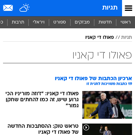
תגיות
ראשי
חדשות
מבזקים
ספורט
ויראלי
תרבות
כס
תגיות
פאולו די קאניו
פאולו די קאניו
ארכיון הכתבות של
פאולו די קאניו
19
כתבות משויכות לתגית זו
פאולו די קאניו: "ז'וזה מוריניו הכי
גרוע שיש, זה כמו להחתים שחקן
גמור"
טראש טוק: ההסתבכות החדשה
של פאולו די קאניו