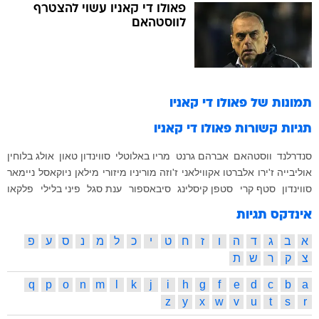
פאולו די קאניו עשוי להצטרף
לווסטהאם
תמונות של
פאולו די קאניו
תגיות קשורות
פאולו די קאניו
סנדרלנד
ווסטהאם
אברהם גרנט
מריו באלוטלי
סווינדון טאון
אולג בלוחין
אוליבייה ז'ירו
אלברטו אקווילאני
ז'וזה מוריניו
מיזורי
מילאן
ניוקאסל
ניימאר
סווינדון
סטף קרי
סטפן קיסלינג
סיבאספור
ענת סגל
פיני בלילי
פלקאו
אינדקס תגיות
א
ב
ג
ד
ה
ו
ז
ח
ט
י
כ
ל
מ
נ
ס
ע
פ
צ
ק
ר
ש
ת
q
p
o
n
m
l
k
j
i
h
g
f
e
d
c
b
a
z
y
x
w
v
u
t
s
r