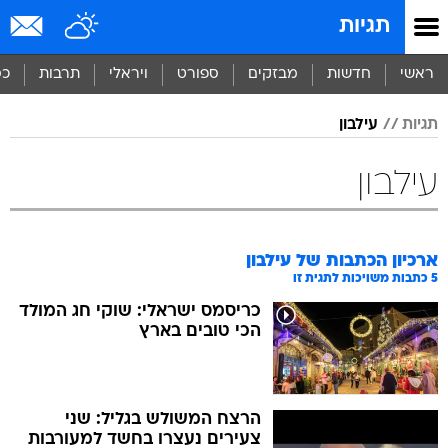
תגיות
ראשי
חדשות
מבזקים
ספורט
ויראלי
תרבות
כס
תגיות
עילבון
עילבון
ארכיון הכתבות של
עילבון
5
כתבות משויכות לתגית זו
כריסמס ישראלי: שוקי חג המולד
הכי טובים בארץ
הרצח המשולש בגליל: שני
צעירים נעצרו בחשד למעורבות