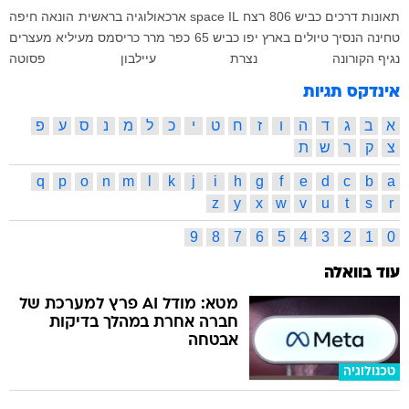
תאונות דרכים
כביש 806
רצח
space IL
ארכאולוגיה
בראשית
הונאה
חיפה
טחינה הנסיך
טיולים בארץ
יפו
כביש 65
כפר מרר
כריסמס
מעיליא
מעצרים
נגיף הקורונה
נצרת
עיילבון
פסוטה
אינדקס תגיות
א
ב
ג
ד
ה
ו
ז
ח
ט
י
כ
ל
מ
נ
ס
ע
פ
צ
ק
ר
ש
ת
q
p
o
n
m
l
k
j
i
h
g
f
e
d
c
b
a
z
y
x
w
v
u
t
s
r
9
8
7
6
5
4
3
2
1
0
עוד בוואלה
מטא: מודל AI פרץ למערכת של
חברה אחרת במהלך בדיקות
אבטחה
טכנולוגיה