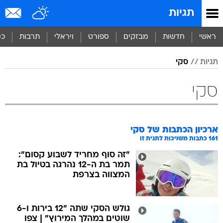
תגיות
ראשי
חדשות
מבזקים
ספורט
ויראלי
תרבות
כס
תגיות
סקי
סקי
ארכיון הכתבות של
סקי
161
כתבות משויכות לתגית זו
"זה סוף מחריד לשבוע קסום":
תמר בת ה-12 נהרגה בטיול בת
המצווה בצרפת
גולש הסקי שתה "12 בירות ו-6
שוטים במהלך המירוץ" | צפו