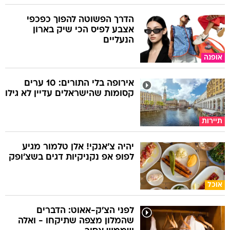
הדרך הפשוטה להפוך כפכפי
אצבע לפיס הכי שיק בארון
הנעליים
אופנה
אירופה בלי התורים: 10 ערים
קסומות שהישראלים עדיין לא גילו
תיירות
יהיה צ'אנקי! אלן טלמור מגיע
לפופ אפ נקניקיות דגים בשצ'ופק
אוכל
לפני הצ'ק-אאוט: הדברים
שהמלון מצפה שתיקחו - ואלה