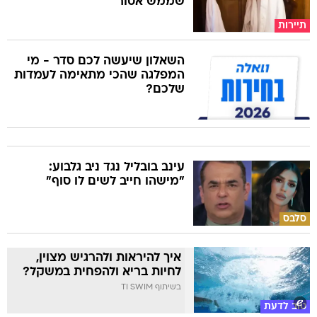
שממש אסור
תיירות
השאלון שיעשה לכם סדר - מי
המפלגה שהכי מתאימה לעמדות
שלכם?
עינב בובליל נגד ניב גלבוע:
"מישהו חייב לשים לו סוף"
סלבס
איך להיראות ולהרגיש מצוין,
לחיות בריא ולהפחית במשקל?
בשיתוף TI SWIM
טוב לדעת