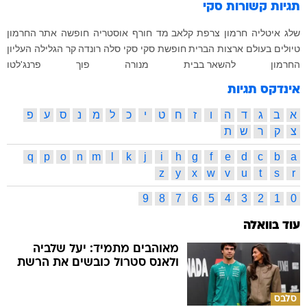
תגיות קשורות
סקי
שלג
איטליה
חרמון
צרפת
קלאב מד
חורף
אוסטריה
חופשה
אתר החרמון
טיולים בעולם
ארצות הברית
חופשת סקי
סקי סלה רונדה
קר
הגלילה העליון
החרמון
להשאר בבית
מנורה
פוך
פרנג'לטו
אינדקס תגיות
א
ב
ג
ד
ה
ו
ז
ח
ט
י
כ
ל
מ
נ
ס
ע
פ
צ
ק
ר
ש
ת
q
p
o
n
m
l
k
j
i
h
g
f
e
d
c
b
a
z
y
x
w
v
u
t
s
r
9
8
7
6
5
4
3
2
1
0
עוד בוואלה
מאוהבים מתמיד: יעל שלביה
ולאנס סטרול כובשים את הרשת
סלבס