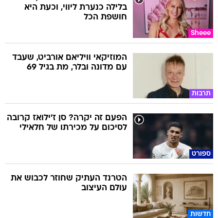
בלילה כנערת ליווי, וכעת היא
חושפת הכל
Sheee
המוזיקאי וויליאם אורביט, שעבד
עם מדונה ובלר, מת בגיל 69
תרבות
הפעם זה יקרה? סן ז'ילואז קרובה
לסיכום על מכירתו של חלאילי
ספורט
הטרנד העתיק שחוזר לכבוש את
עולם העיצוב
חדשות