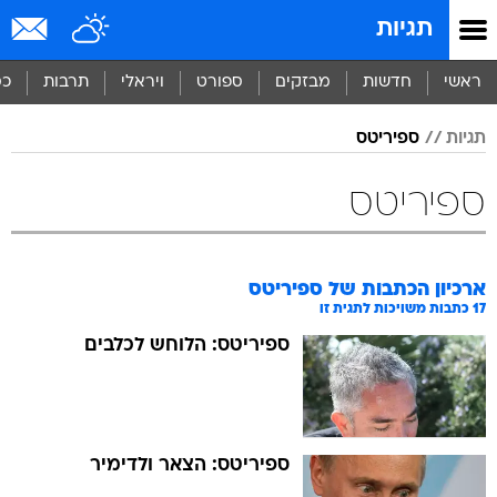
תגיות
ראשי
חדשות
מבזקים
ספורט
ויראלי
תרבות
כס
תגיות
ספיריטס
ספיריטס
ארכיון הכתבות של
ספיריטס
17
כתבות משויכות לתגית זו
ספיריטס: הלוחש לכלבים
ספיריטס: הצאר ולדימיר