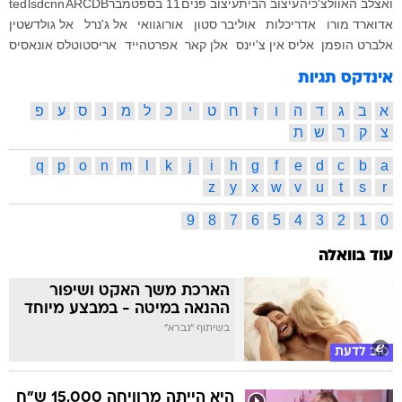
ואצלב האוול
צ'כיה
עיצוב הבית
עיצוב פנים
11 בספטמבר
ARCDB
cnn
lsd
ted
אדוארד מורו
אדריכלות
אוליבר סטון
אורוגוואי
אל ג'נרל
אל גולדשטין
אלברט הופמן
אליס אין צ'יינס
אלן קאר
אפרטהייד
אריסטוטלס אונאסיס
אינדקס תגיות
א
ב
ג
ד
ה
ו
ז
ח
ט
י
כ
ל
מ
נ
ס
ע
פ
צ
ק
ר
ש
ת
q
p
o
n
m
l
k
j
i
h
g
f
e
d
c
b
a
z
y
x
w
v
u
t
s
r
9
8
7
6
5
4
3
2
1
0
עוד בוואלה
הארכת משך האקט ושיפור
ההנאה במיטה - במבצע מיוחד
בשיתוף "גברא"
טוב לדעת
היא הייתה מרוויחה 15,000 ש"ח