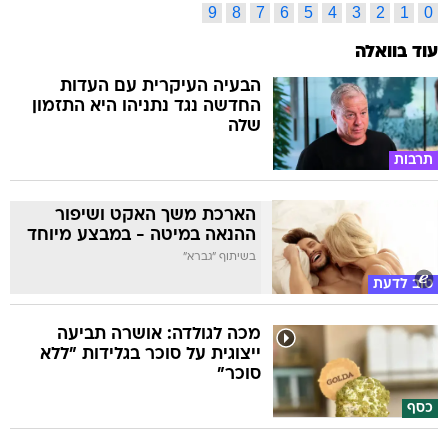
9
8
7
6
5
4
3
2
1
0
עוד בוואלה
הבעיה העיקרית עם העדות
החדשה נגד נתניהו היא התזמון
שלה
תרבות
הארכת משך האקט ושיפור
ההנאה במיטה - במבצע מיוחד
בשיתוף "גברא"
טוב לדעת
מכה לגולדה: אושרה תביעה
ייצוגית על סוכר בגלידות "ללא
סוכר"
כסף