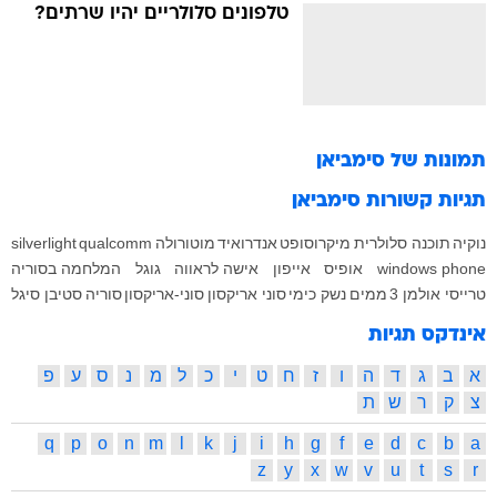
טלפונים סלולריים יהיו שרתים?
תמונות של
סימביאן
תגיות קשורות
סימביאן
נוקיה
תוכנה סלולרית
מיקרוסופט
אנדרואיד
מוטורולה
qualcomm
silverlight
windows phone
אופיס
אייפון
אישה לראווה
גוגל
המלחמה בסוריה
טרייסי אולמן 3
ממים
נשק כימי
סוני אריקסון
סוני-אריקסון
סוריה
סטיבן סיגל
אינדקס תגיות
א
ב
ג
ד
ה
ו
ז
ח
ט
י
כ
ל
מ
נ
ס
ע
פ
צ
ק
ר
ש
ת
q
p
o
n
m
l
k
j
i
h
g
f
e
d
c
b
a
z
y
x
w
v
u
t
s
r