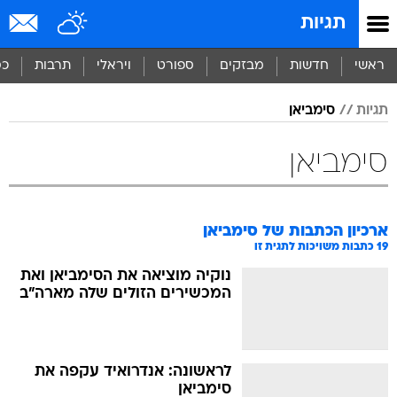
תגיות
ראשי
חדשות
מבזקים
ספורט
ויראלי
תרבות
כס
תגיות
סימביאן
סימביאן
ארכיון הכתבות של
סימביאן
19
כתבות משויכות לתגית זו
נוקיה מוציאה את הסימביאן ואת
המכשירים הזולים שלה מארה"ב
לראשונה: אנדרואיד עקפה את
סימביאן