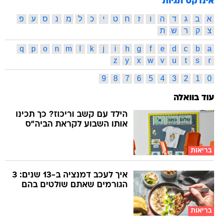
אינדקס תגיות
א
ב
ג
ד
ה
ו
ז
ח
ט
י
כ
ל
מ
נ
ס
ע
פ
צ
ק
ר
ש
ת
q
p
o
n
m
l
k
j
i
h
g
f
e
d
c
b
a
z
y
x
w
v
u
t
s
r
9
8
7
6
5
4
3
2
1
0
עוד בוואלה
הילד עם קשב וריכוז? כך תכינו
אותו השבוע לקראת הביה"ס
בריאות
איך לעכב דמנציה ב-13 שנים: 3
הגורמים שאתם שולטים בהם
בריאות