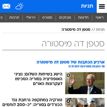
תגיות
ראשי
חדשות
מבזקים
ספורט
ויראלי
תרבות
כס
תגיות
סטפן דה מיסטורה
סטפן דה מיסטורה
ארכיון הכתבות של
סטפן דה מיסטורה
16
כתבות משויכות לתגית זו
הישג בשיחות השלום: נציגי
האופוזיציה בסוריה הסכימו
לעקרונות האו"ם
טורקיה במתקפה נרחבת נגד
הכורדים בסוריה: "כ-200 לוחמים