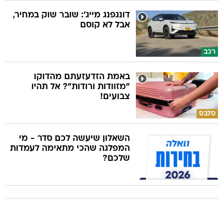
דונגפנג מייג': שובר שוק במחיר,
אבל לא קוסם
רכב
באמת הזדעזעתם מהדוקו
"מזוודות ורודות"? אל תהיו
צבועים!
סלבס
השאלון שיעשה לכם סדר - מי
המפלגה שהכי מתאימה לעמדות
שלכם?