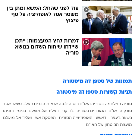
עוד לפני שהחל: המשא ומתן בין
משטר אסד לאופוזיציה על סף
פיצוץ
למרות לחץ המעצמות: ייתכן
שיידחו שיחות השלום בנושא
סוריה
תמונות של
סטפן דה מיסטורה
תגיות קשורות
סטפן דה מיסטורה
סוריה
המלחמה בסוריה
האו"ם
רוסיה
ז'נבה
ארצות הברית
חאלב
בשאר אסד
טורקיה
או"ם
המורדים בסוריה
ג'ון קרי
וואליד אל-מועלם
בנימין נתניהו
בשאר ג'עפרי
דאעש
האופוזיציה הסורית
הפסקת אש
ואליד אל-מועלם
מועצת הביטחון של האו"ם