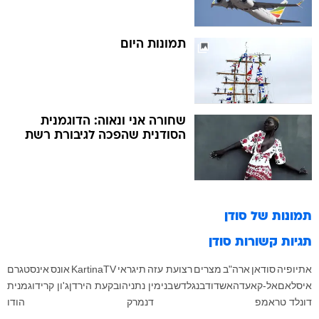
תמונות היום
שחורה אני ונאוה: הדוגמנית
הסודנית שהפכה לגיבורת רשת
תמונות של
סודן
תגיות קשורות
סודן
אתיופיה
סודאן
ארה"ב
מצרים
רצועת עזה
תיגראי
KartinaTV
אונס
אינסטגרם
איסלאם
אל-קאעדה
אשדוד
בנגלדש
בנימין נתניהו
בקעת הירדן
ג'ון קרי
דוגמנית
דונלד טראמפ
דנמרק
הודו