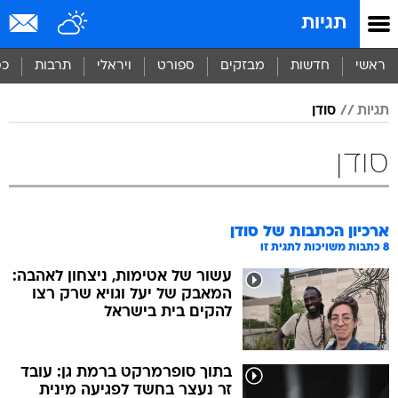
תגיות
ראשי
חדשות
מבזקים
ספורט
ויראלי
תרבות
כס
תגיות
סודן
סודן
ארכיון הכתבות של
סודן
8
כתבות משויכות לתגית זו
עשור של אטימות, ניצחון לאהבה:
המאבק של יעל וגויא שרק רצו
להקים בית בישראל
בתוך סופרמרקט ברמת גן: עובד
זר נעצר בחשד לפגיעה מינית