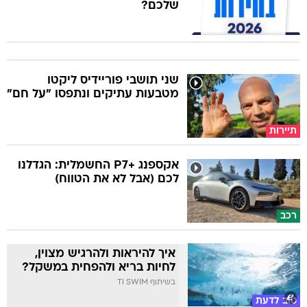
שלכם?
שני תושבי פוריידיס ליקטו
מטבעות עתיקים ונתפסו "על חם"
תיירות
אקספנג +P7 החשמלית: הגדלנו
לכם (אבל לא את הטווח)
רכב
איך להיראות ולהרגיש מצוין,
לחיות בריא ולהפחית במשקל?
בשיתוף TI SWIM
טוב לדעת