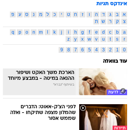
אינדקס תגיות
א
ב
ג
ד
ה
ו
ז
ח
ט
י
כ
ל
מ
נ
ס
ע
פ
צ
ק
ר
ש
ת
q
p
o
n
m
l
k
j
i
h
g
f
e
d
c
b
a
z
y
x
w
v
u
t
s
r
9
8
7
6
5
4
3
2
1
0
עוד בוואלה
הארכת משך האקט ושיפור
ההנאה במיטה - במבצע מיוחד
בשיתוף "גברא"
טוב לדעת
לפני הצ'ק-אאוט: הדברים
שהמלון מצפה שתיקחו - ואלה
שממש אסור
תיירות