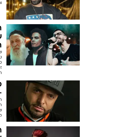
ו
ה
ש
ה
ש
טו
ס
ז
ה
ס
-
ה
ה
ש"
מ
ר