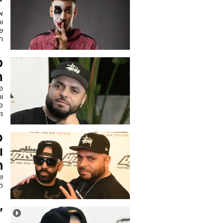
"
א
ומ
ש
חש
ס
ה
פו
ו
פ
נ
ו
ח
ש
מ
"