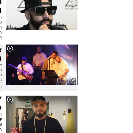
ס
ו
ה
ס
הס
הע
ה
צ
ה
א
מי
גו
הו
ב
"
כ
הר
ש
ות
ה