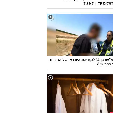
לים עדיין לא גילו
170 קמ"ש: בן 14 לקח את היונדאי של ההורים
 בכביש 6