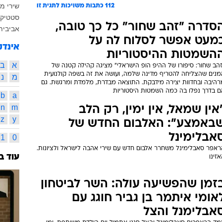
שירי מי
112
כתבות משויכות לתגית זו
סטטיק ו
סדרה "זהב שחור" כל כך טובה,
אביבית
מעט אפשר לסלוח לה על
אינדק
השמטות ההיסטוריות
א
ב
זהב שחור: סיפורו של ההיפ הופ הישראלי" מציגה קהילה קטנה של
מנים שהצליחה להטריף מדינה שלמה, ועושה את זה בשפה קולנועית
מ
נ
רהיבה ובחדוות יצירה מידבקת. התוצאה מבדרת, מלמדת ומרגשת. גם
ם בדרך נפלו בה כמה השמטות היסטוריות
b
a
n
m
אין שמאל, אין ימין, רק הלב
z
y
באמצע": האלבום החדש של
אבלימינל
1
0
ראפר סאבלימינל משחרר אלבום חדש עם שירי אהבה לישראל ולציונות.
עוד ב
זינו
זמן שהפשיעה עולה: השר לביטחון
אומי איתמר בן גביר חוגג עם
אבלימנל והצל