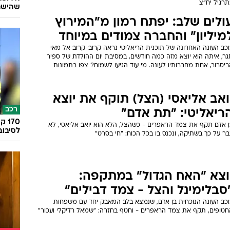
תרגיל יח"צ
שהישרא
ולים שלב: יפתח רמון מ"המירוץ
מיליון" והחברה צמודים במיוחד
וכב העונה האחרונה של תוכנית הריאליטי נראה קרוב-קרוב אל מאי
גר, איתה הוא יוצא מזה כמה חודשים, במסיבת יום ההולדת של ספיר
יסרור, אחת מחברותיו לעונה. מי עוד הגיעו לשמוח? צפו בתמונות
ואב אליאסי (הצל) תוקף את יוצא
רכב
ריאליטי: "תת אדם"
ן אדם תקף את צמד הראפרים - כשהצל, הלא הוא יואב אליאסי, לא
לסיבוב
ר על כך בשתיקה, ונכנס בו בכל הכוח: "חי בסרט"
וצא "האח הגדול" במתקפה:
סבלימינל והצל - צמד דבילים"
וכב העונה הנוכחית בן אדם, שנמצא בלב המאבק יחד עם משפחות
חטופים, תקף את צמד הראפרים - וחטף בחזרה: "שמאל רדיקלי ועכור"