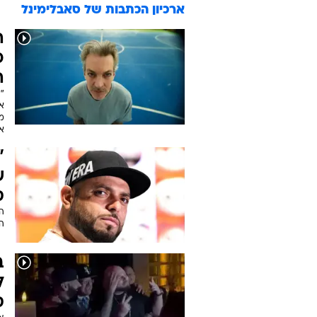
ארכיון הכתבות של
סאבלימינל
ה
כ
ה
"
א
מ
א
"
ש
ס
ה
הא
ב
ל
ס