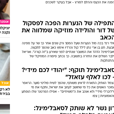
הפנה את הכעס וההלם לפורץ - אבל בעיקר לשכנים
אופנה
תפילה של הנערות הפכה לפסקול
יוניקל
ל דור והולידה מוזיקה שמלווה את
נקנה ש
כאב
ולי רנד בכה מול הנערות שעל המסך ורק שנים אחר כך שר על ספינה
בעת. חנן בן ארי נתן לילד קול והרדיו אימץ כאב שהפך לתקווה.
אבלימינל הדהד את המשבר שנתיים לפני שאירע ב"זה קורה". ואריאל
ילבר השלים את החזרה בתשובה. כך נכתב סיפורה המוזיקלי של
התנתקות
אבלימינל תוקף: "יהודי לכם מידי?
 לכו לאלף עזאזל"
אוכל
צמד הוותיק התארח לראיון משותף, שהפך לשיח פוליטי סוער. הראפר
מוכר האשים את כל מי שחושב לעזוב את ישראל, ותקף את מי
לא רק 
ליברלי מידי" ולא אוהב את ה"משיחיים" - אפילו הפרטנר שלו הופתע
בבירת
האמוציות | צפו
ון נשר לא שותק לסאבלימינל: