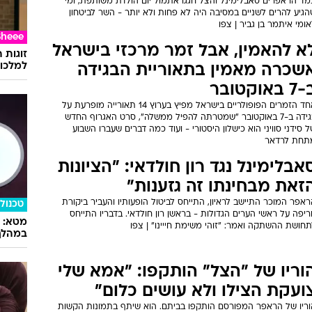
מד הראפרים סאבלימינל והצל חגגו אתמול יום הולדת משותפת, ומי
גיע להרים לשניים במסיבה היה לא פחות ולא יותר - השר לביטחון
ומי איתמר בן גביר | צפו
Sheee
א להאמין, אבל זמר מרכזי בישראל
זוגות 
למלכוד
שכרה מאמין בתאוריית הבגידה
 באוקטובר
אחד הזמרים הפופולריים בישראל מפיץ בערוץ 14 תאורייה מופרעת על
בגידה ב-7 באוקטובר "שמטרתה להפיל ממשלה", סרט האגרוף החדש
 סידני סוויני הוא כישלון היסטורי - ועוד כמה דברים שעברו השבוע
תחת לרדאר
אבלימינל נגד רון חולדאי: "הציונות
זאת מבחינתו זה גזענות"
אפר המוכר התיישב לראיון, התייחס לביטול הופעותיו והעביר ביקורת
טכנולו
יפה על ראשי הערים הגדולות - בראשן רון חולדאי. בדבריו התייחס
חושת ההשתקה ואמר: "זוהי משימת חייינו" | צפו
במהלך
וריו של "הצל" הותקפו: "אמא שלי
ועקת הצילו ולא עושים כלום"
וריו של הראפר המפורסם הותקפו בביתם. הוא שיתף בתמונות הקשות