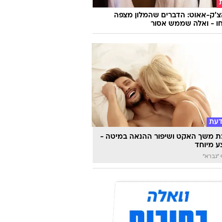
צ'ק-אאוט: הדברים שהמלון מצפה
ו - ואלה שממש אסור
דעת
 משך האקט ושיפור ההנאה במיטה -
 מיוחד
"גברא"