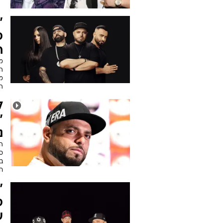
"
ס
ח
מ
מו
הא
ל
"
נ
ה
ס
בנ
חמ
"
ס
ע