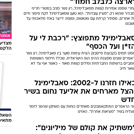
ארצה כלבלב חמוד"
חרי שספג אמירות קשות מסאבלימינל, רון נשר מגיב בסטורי חריף
בהיר שהוא רק "מציין עובדות". הוא טוען שסאבלימינל לקח סיפור חיים
ל אחרים, מסתיר קרחת עם פוטושופ, ומנסה לייצר באזז מלאכותי על
בונו
אופנה
אבלימינל מתפוצץ: "רכבת לי על
מצדיעו
ז*ן ועל הכסף"
הז'קט 
סט תמים בקבוצת פייסבוק הצית עימות סוער בין סאבלימינל, רון נשר
ראפרים שונים מסצנת ההיפ הופ הישראלית, שכלל חילופי האשמות
ומביים ברשתות החברתיות ומילים קשות מאוד - כאשר אף צד לא
שאר חייב
כאילו חזרנו ל-2002: סאבלימינל
הצל מארחים את אליעד נחום בשיר
דש
ני הראפרים המתקאמבקים מאחדים כוחות עם השחקן שהפך לזמר
צליח בשיר "מציאות אחרת". האזינו
השאלון
מתאימ
משתיק את קולם של מיליונים":