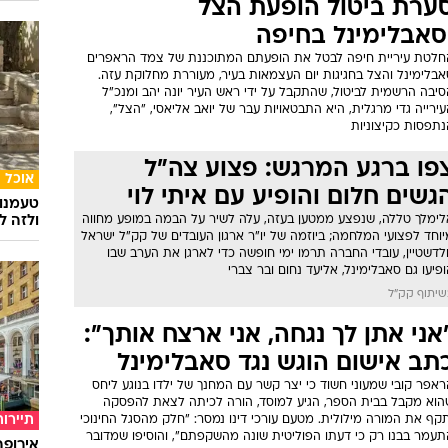
ערת ביטול הופעת הצל
סאבלימינל בחיפה
חלטת עיריית חיפה לבטל את הופעתם המתוכננת של צמד הראפרים
אבלימינל והצל בחגיגות יום העצמאות בעיר, מעוררת מחלוקת עזה.
יבה הרשמית לביטול, שהתקבל על ידי ראש העיר יונה יהב ומנכ"ל
ירייה גדי מרגלית, היא התבטאויות עבר של יואב אליאסי, "הצל",
נתפסות כקיצוניות
פו ברגע המרגש: פצוע צה"ל
אוכל
גשים חלום והופיע עם איתי לוי
טעמנו
לימלך טללה, שנפצע ממטען בעזה, עלה לשיר על הבמה במופע מחווה
ולזה לא
וחד לפצועי המלחמה; ביוזמה של יו"ר ארגון העובדים של קק"ל ישראל
לדשטיין, עובדי החברה תרמו ימי חופשה כדי לארגן את הערב שבו
פיעו גם סאבלימינל, אליעד נחום ובר צברי
שיתוף קק"ל
אני אתן לך נגחה, אני ארצח אותך":
תב אישום הוגש נגד סאבלימינל
אפר קובי שמעוני חשוד כי יצר קשר עם המחנך של ילדו בנוגע ליחס
הוא מקבל בבית הספר, הגיע למוסד, הורה לכיתה לצאת להפסקה
תיירות
קף את המורה מילולית. מטעם עורכי דינו נמסר: "חלק מהסגל החינוכי
תעמר בבנו רק כי דעתו הפוליטית שונה מהשקפתם", והוסיפו שמדובר