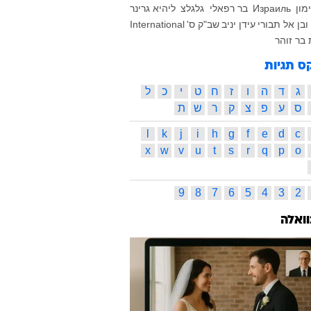
מון
Израиль
בר רפאלי
גלגלצ
ליהיא גרינר
בן אל תבורי
עידן יניב
שב"ק ס'
International
 בר זוהר
ס תגיות
ג
ד
ה
ו
ז
ח
ט
י
כ
ל
ס
ע
פ
צ
ק
ר
ש
ת
l
k
j
i
h
g
f
e
d
c
x
w
v
u
t
s
r
q
p
o
9
8
7
6
5
4
3
2
וואלה