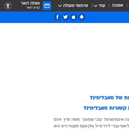
וואלה דואר
אופנה
עוד
שיתופי פעולה
קרא דואר
ות של
סאבלימינל
 קשורות
סאבלימינל
ה אינטרנשיונל
קובי שמעוני
משה פרץ
אינס
יאסי
עברי לידר
אייל גולן
אקס פקטור
היפ הופ