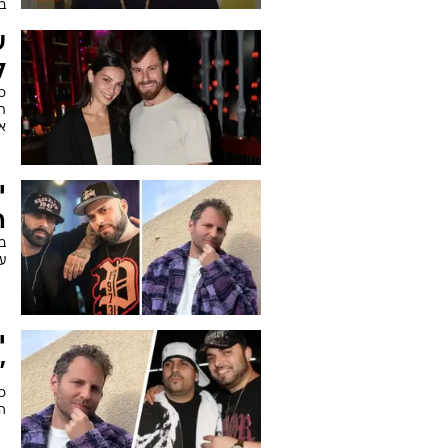
ב
ע
ל
כ
ת
אב
י
ה
ב
עב
י
"
כ
ה