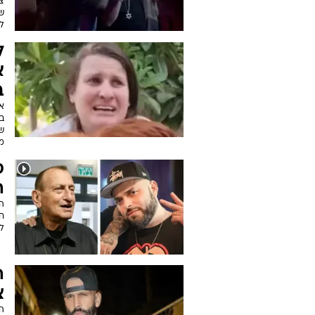
צ
שה
לא
ל
א
ב-7
של
מ
ס
ה
הר
חר
לת
ה
צ
ה