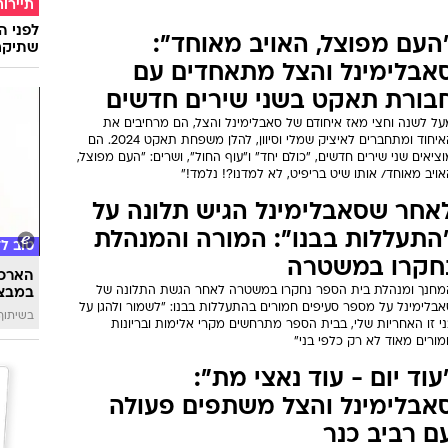
תיירות
לפני ה
העם מפוצל, האויב מאוחד":
שתיקח
אבלימינל והצל מתאחדים עם
בורת תאקט בשני שירים חדשים
על לשנה וחצי מאז איחודם של סאבלימינל והצל, הם מרחיבים את
האיחוד ומתחברים לאיציק שמלי וסיוון, להלן משפחת תאקט 2024. הם
ציאים שני שירים חדשים, "כולם יחד" ו"עוף החול", ושרים: "העם מפוצל,
ויב מאוחד/ אותו שיט בריפיט, לא למדנו?! נלמד!"
אחר שסאבלימינל הגיש תלונה על
התעללות בבנו": המורה והמנהלת
טוב ל
חקרו במשטרה
הארכת
מחנך ומנהלת בית הספר נחקרו במשטרה לאחר הגשת התלונה של
במבצע
אבלימינל על מספר סעיפים חמורים בהתעללות בבנו: "לשמור ולהגן על
בשיתוף 
י זו האחריות שלי, בבית הספר מתרחשים מקרי אלימות ובריונות
ורים מאוד לא רק כלפי בני"
עוד יום - עוד נאצי מת":
אבלימינל והצל משתפים פעולה
ם רביב כנר