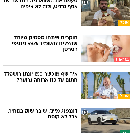
טעמנו את השווארמה החדשה של
אסף גרניט, ולזה לא ציפינו
אוכל
חוקרים פיתחו מסטיק מיוחד
שהצליח להשמיד 93% מנגיפי
הסרטן
בריאות
איך שף מוכשר כמו יונתן רושפלד
חתום על כזו ארוחה גרועה?
אוכל
דונגפנג מייג': שובר שוק במחיר,
אבל לא קוסם