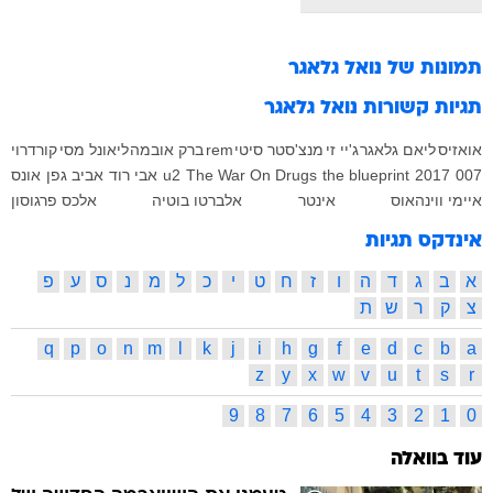
תמונות של
נואל גלאגר
תגיות קשורות
נואל גלאגר
אואזיס
ליאם גלאגר
ג'יי זי
מנצ'סטר סיטי
rem
ברק אובמה
ליאונל מסי
קורדרוי
007
2017
the blueprint
The War On Drugs
u2
אבי רוד
אביב גפן
אונס
איימי ווינהאוס
אינטר
אלברטו בוטיה
אלכס פרגוסון
אינדקס תגיות
א
ב
ג
ד
ה
ו
ז
ח
ט
י
כ
ל
מ
נ
ס
ע
פ
צ
ק
ר
ש
ת
q
p
o
n
m
l
k
j
i
h
g
f
e
d
c
b
a
z
y
x
w
v
u
t
s
r
9
8
7
6
5
4
3
2
1
0
עוד בוואלה