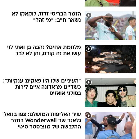
הזמר הבריטי זלזל, לוקאקו לא
נשאר חייב: "מי זה?"
מלחמת אחים? זהבה בן ואתי לוי
עשו את זה קודם, והן לא לבד
"העיניים שלו היו פאקינג ענקיות":
כשדייגו מראדונה איים לירות
בסולני אואזיס
שיר האליפות המושלם: צפו בנואל
גלאגר שר Wonderwall בחדר
ההלבשה של מנצ'סטר סיטי