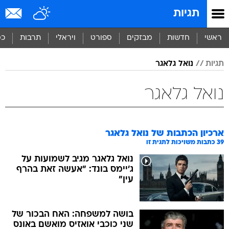
תגיות
ראשי
חדשות
מבזקים
ספורט
ויראלי
תרבות
כס
תגיות
נואל גלאגר
נואל גלאגר
ארכיון הכתבות של
נואל גלאגר
39
כתבות משויכות לתגית זו
נואל גלאגר מגיב לשמועות על
ג'יימס בונד: "אעשה זאת בהרף
עין"
בושה למשפחה: האח הבכור של
שני כוכבי אואזיס מואשם באונס