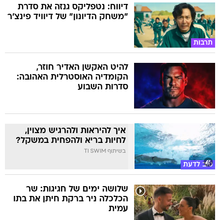
דיווח: נטפליקס גנזה את סדרת
"משחק הדיונון" של דיוויד פינצ'ר
תרבות
להיט האקשן האדיר חוזר,
הקומדיה האוסטרלית האהובה:
סדרות השבוע
איך להיראות ולהרגיש מצוין,
לחיות בריא ולהפחית במשקל?
בשיתוף TI SWIM
טוב לדעת
שלושה ימים של חגיגות: שר
הכלכלה ניר ברקת חיתן את בתו
עמית