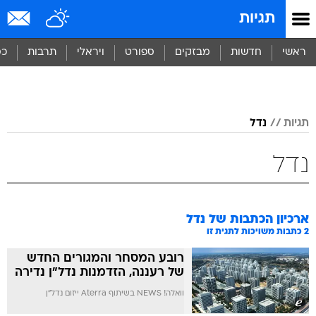
תגיות
ראשי
חדשות
מבזקים
ספורט
ויראלי
תרבות
כס
תגיות
נדל
נדל
ארכיון הכתבות של
נדל
2
כתבות משויכות לתגית זו
רובע המסחר והמגורים החדש
של רעננה, הזדמנות נדל"ן נדירה
וואלה! NEWS בשיתוף Aterra ייזום נדל"ן