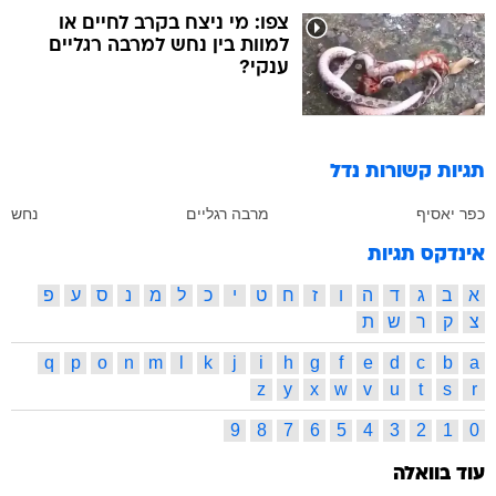
צפו: מי ניצח בקרב לחיים או
למוות בין נחש למרבה רגליים
ענקי?
תגיות קשורות
נדל
כפר יאסיף
מרבה רגליים
נחש
אינדקס תגיות
א
ב
ג
ד
ה
ו
ז
ח
ט
י
כ
ל
מ
נ
ס
ע
פ
צ
ק
ר
ש
ת
q
p
o
n
m
l
k
j
i
h
g
f
e
d
c
b
a
z
y
x
w
v
u
t
s
r
9
8
7
6
5
4
3
2
1
0
עוד בוואלה