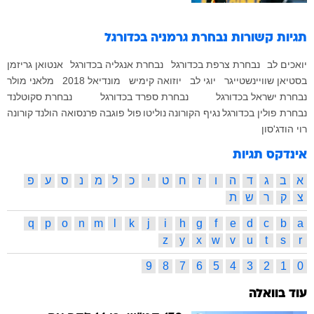
תגיות קשורות
נבחרת גרמניה בכדורגל
יואכים לב
נבחרת צרפת בכדורגל
נבחרת אנגליה בכדורגל
אנטואן גריזמן
בסטיאן שוויינשטייגר
יוגי לב
יוזואה קימיש
מונדיאל 2018
מלאני מולר
נבחרת ישראל בכדורגל
נבחרת ספרד בכדורגל
נבחרת סקוטלנד
נבחרת פולין בכדורגל
נגיף הקורונה
נוליטו
פול פוגבה
פרנסואה הולנד
קורונה
רוי הודג'סון
אינדקס תגיות
א
ב
ג
ד
ה
ו
ז
ח
ט
י
כ
ל
מ
נ
ס
ע
פ
צ
ק
ר
ש
ת
q
p
o
n
m
l
k
j
i
h
g
f
e
d
c
b
a
z
y
x
w
v
u
t
s
r
9
8
7
6
5
4
3
2
1
0
עוד בוואלה