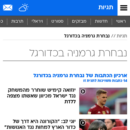
תגיות
ראשי
חדשות
מבזקים
ספורט
ויראלי
תרבות
כס
תגיות
נבחרת גרמניה בכדורגל
נבחרת גרמניה בכדורגל
ארכיון הכתבות של
נבחרת גרמניה בכדורגל
14
כתבות משויכות לתגית זו
יוזואה קימיש שוחרר מהמשחק
נגד ישראל מכיוון שאשתו מצפה
ללדת
יוגי לב: "הקורונה היא דרך של
כדור הארץ למחות נגד האנושות"