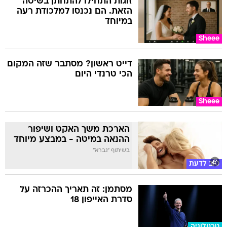
זוגות התחילו להתחתן בשיטה
הזאת. הם נכנסו למלכודת רעה
במיוחד
Sheee
דייט ראשון? מסתבר שזה המקום
הכי טרנדי היום
Sheee
הארכת משך האקט ושיפור
ההנאה במיטה - במבצע מיוחד
בשיתוף "גברא"
טוב לדעת
מסתמן: זה תאריך ההכרזה על
סדרת האייפון 18
טכנולוגיה