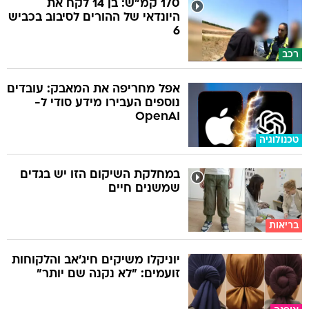
170 קמ"ש: בן 14 לקח את
היונדאי של ההורים לסיבוב בכביש
6
רכב
אפל מחריפה את המאבק: עובדים
נוספים העבירו מידע סודי ל-
OpenAI
טכנולוגיה
במחלקת השיקום הזו יש בגדים
שמשנים חיים
בריאות
יוניקלו משיקים חיג'אב והלקוחות
זועמים: "לא נקנה שם יותר"