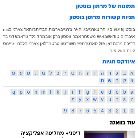
תמונות של
מרתון בוסטון
תגיות קשורות
מרתון בוסטון
בוסטון
פיגועים
ג'וחר צארנייב
ג'וחאר צ'רנייב
ארצות הברית
ג'וחאר צארנייב
mit
איברגים טודאשב
איש משפחה
אמה ווטסון
ברק אובמה
דונלד טראמפ
דני בר
דריבה מרגה
ז'אן פול סארטר
חפץ חשוד
טוויטר
טמרלאן צארנייב
לברון ג'יימס
ליגת האלופות
אינדקס תגיות
א
ב
ג
ד
ה
ו
ז
ח
ט
י
כ
ל
מ
נ
ס
ע
פ
צ
ק
ר
ש
ת
q
p
o
n
m
l
k
j
i
h
g
f
e
d
c
b
a
z
y
x
w
v
u
t
s
r
9
8
7
6
5
4
3
2
1
0
עוד בוואלה
דיסני+ מחליפה אפליקציה