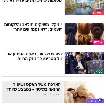
קסומות שהישראלים עדיין לא גילו
תיירות
יוניקלו משיקים חיג'אב והלקוחות
זועמים: "לא נקנה שם יותר"
אופנה
היורש של וורן באפט הפתיע את
וול סטריט: כך זינק הרווח
כסף
הארכת משך האקט ושיפור
ההנאה במיטה - במבצע מיוחד
בשיתוף "גברא"
טוב לדעת