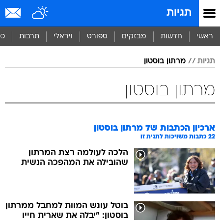
תגיות
ראשי
חדשות
מבזקים
ספורט
ויראלי
תרבות
כס
תגיות
מרתון בוסטון
מרתון בוסטון
ארכיון הכתבות של
מרתון בוסטון
22
כתבות משויכות לתגית זו
הלכה לעולמה רצת המרתון
שהובילה את המהפכה הנשית
בוטל עונש המוות למחבל ממרתון
בוסטון: "יבלה את שארית חייו