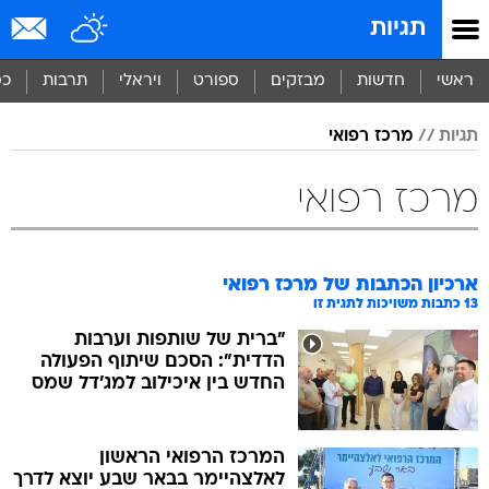
תגיות
ראשי
חדשות
מבזקים
ספורט
ויראלי
תרבות
כס
תגיות
מרכז רפואי
מרכז רפואי
ארכיון הכתבות של
מרכז רפואי
13
כתבות משויכות לתגית זו
"ברית של שותפות וערבות
הדדית": הסכם שיתוף הפעולה
החדש בין איכילוב למג'דל שמס
המרכז הרפואי הראשון
לאלצהיימר בבאר שבע יוצא לדרך