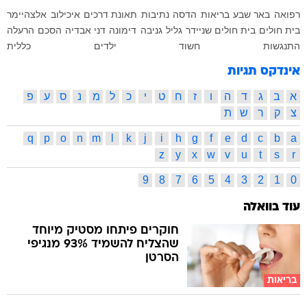
רפואה
באר שבע
בריאות
הדסה
נתיבות
תאונת דרכים
איכילוב
אלצהיימר
בית חולים
בית חולים שניידר
גליל
גניבה
דימונה
דני אבדיה
הסכם
הרעלה
התנגשות
חשוד
ילדים
כללית
אינדקס תגיות
א
ב
ג
ד
ה
ו
ז
ח
ט
י
כ
ל
מ
נ
ס
ע
פ
צ
ק
ר
ש
ת
q
p
o
n
m
l
k
j
i
h
g
f
e
d
c
b
a
z
y
x
w
v
u
t
s
r
9
8
7
6
5
4
3
2
1
0
עוד בוואלה
חוקרים פיתחו מסטיק מיוחד
שהצליח להשמיד 93% מנגיפי
הסרטן
בריאות