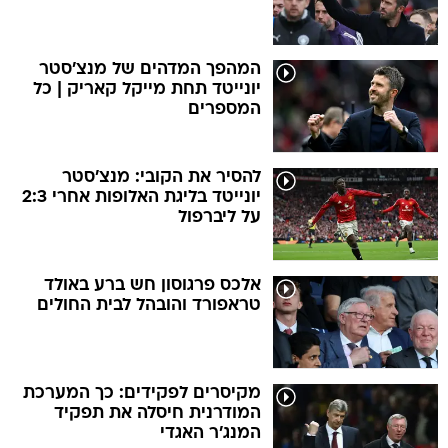
המהפך המדהים של מנצ'סטר
יונייטד תחת מייקל קאריק | כל
המספרים
להסיר את הקובי: מנצ'סטר
יונייטד בליגת האלופות אחרי 2:3
על ליברפול
אלכס פרגוסון חש ברע באולד
טראפורד והובהל לבית החולים
מקיסרים לפקידים: כך המערכת
המודרנית חיסלה את תפקיד
המנג'ר האגדי