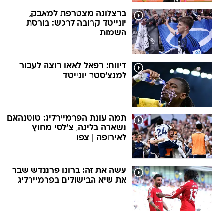
ברצלונה מצטרפת למאבק,
יונייטד קרובה לרכש: בורסת
השמות
דיווח: רפאל לאאו רוצה לעבור
למנצ'סטר יונייטד
תמה עונת הפרמיירליג: טוטנהאם
נשארה בליגה, צ'לסי מחוץ
לאירופה | צפו
עשה את זה: ברונו פרננדש שבר
את שיא הבישולים בפרמיירליג