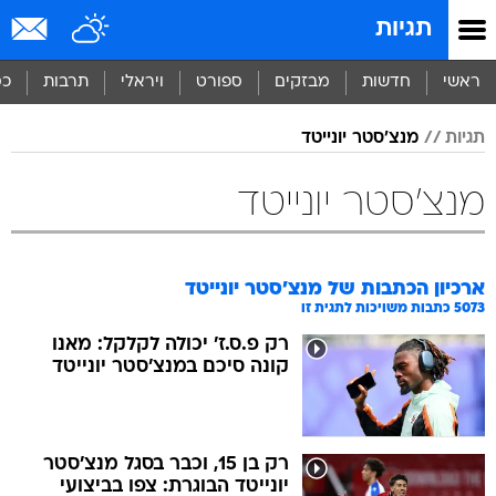
תגיות
ראשי
חדשות
מבזקים
ספורט
ויראלי
תרבות
כס
תגיות
מנצ'סטר יונייטד
מנצ'סטר יונייטד
ארכיון הכתבות של
מנצ'סטר יונייטד
5073
כתבות משויכות לתגית זו
רק פ.ס.ז' יכולה לקלקל: מאנו
קונה סיכם במנצ'סטר יונייטד
רק בן 15, וכבר בסגל מנצ'סטר
יונייטד הבוגרת: צפו בביצועי