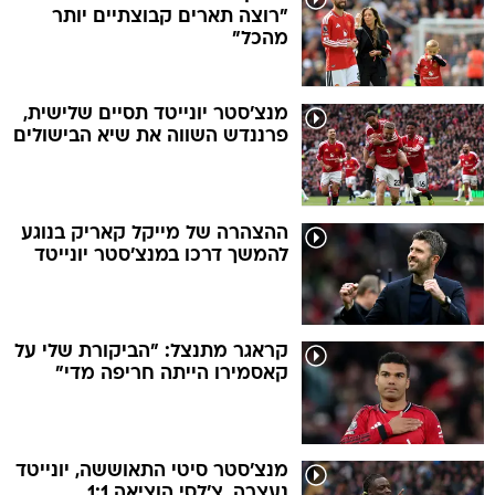
"רוצה תארים קבוצתיים יותר
מהכל"
מנצ'סטר יונייטד תסיים שלישית,
פרננדש השווה את שיא הבישולים
ההצהרה של מייקל קאריק בנוגע
להמשך דרכו במנצ'סטר יונייטד
קראגר מתנצל: "הביקורת שלי על
קאסמירו הייתה חריפה מדי"
מנצ'סטר סיטי התאוששה, יונייטד
נעצרה, צ'לסי הוציאה 1:1