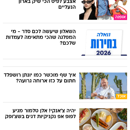
אצבע לפיס הכי שיק בארון
הנעליים
אופנה
השאלון שיעשה לכם סדר - מי
המפלגה שהכי מתאימה לעמדות
שלכם?
איך שף מוכשר כמו יונתן רושפלד
חתום על כזו ארוחה גרועה?
אוכל
יהיה צ'אנקי! אלן טלמור מגיע
לפופ אפ נקניקיות דגים בשצ'ופק