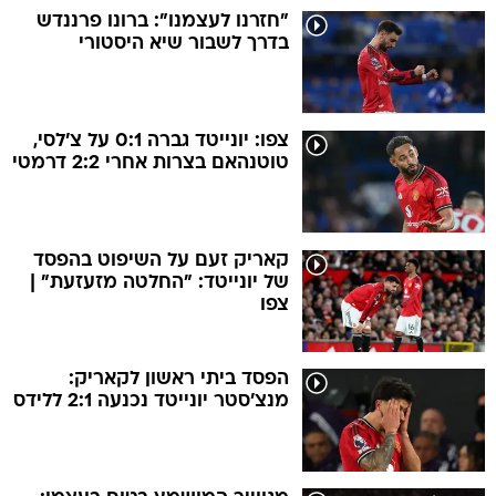
"חזרנו לעצמנו": ברונו פרננדש
בדרך לשבור שיא היסטורי
צפו: יונייטד גברה 0:1 על צ'לסי,
טוטנהאם בצרות אחרי 2:2 דרמטי
קאריק זעם על השיפוט בהפסד
של יונייטד: "החלטה מזעזעת" |
צפו
הפסד ביתי ראשון לקאריק:
מנצ'סטר יונייטד נכנעה 2:1 ללידס