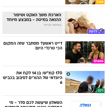
אוכל
הארכת משך האקט ושיפור
ההנאה במיטה - במבצע מיוחד
בשיתוף "גברא"
טוב לדעת
דייט ראשון? מסתבר שזה המקום
הכי טרנדי היום
Sheee
170 קמ"ש: בן 14 לקח את
היונדאי של ההורים לסיבוב בכביש
6
רכב
השאלון שיעשה לכם סדר - מי