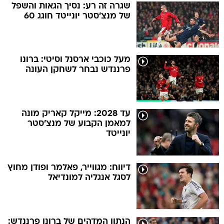
שגרה זה רע: נסיך הגאות והשפל
של מנצ'סטר יונייטד חוגג 60
מעל כוכבי ארסנל וסיטי: ברונו
פרננדש נבחר לשחקן העונה
עד 2028: מייקל קאריק מונה
למאמן הקבוע של מנצ'סטר
יונייטד
דיווח: מגווייר, פאלמר ופודן מחוץ
לסגל אנגליה למונדיאל
הנתון המדהים של ברונו פרננדש: