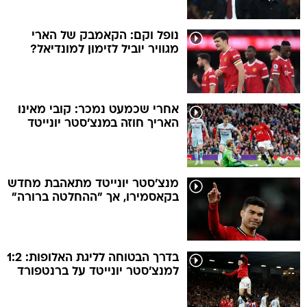
נופל וקם: הקאמבק של הארי
מגוויר יוביל לזימון למונדיאל?
אחרי שכמעט נמכר: קובי מאינו
האריך חוזה במנצ'סטר יונייטד
מנצ'סטר יונייטד מתאהבת מחדש
בקאסמירו, אך "ההחלטה ברורה"
בדרך הבטוחה לליגת האלופות: 1:2
למנצ'סטר יונייטד על ברנטפורד