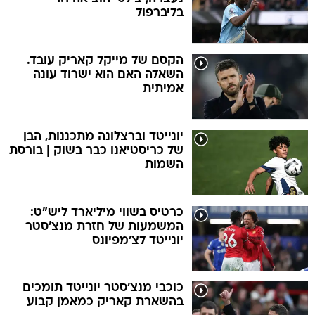
בליברפול
הקסם של מייקל קאריק עובד.
השאלה האם הוא ישרוד עונה
אמיתית
יונייטד וברצלונה מתכננות, הבן
של כריסטיאנו כבר בשוק | בורסת
השמות
כרטיס בשווי מיליארד ליש"ט:
המשמעות של חזרת מנצ'סטר
יונייטד לצ'מפיונס
כוכבי מנצ'סטר יונייטד תומכים
בהשארת קאריק כמאמן קבוע