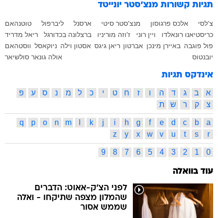
תגיות קשורות
מנצ'סטר יונייטד
צ'לסי
אלכס פרגוסון
מנצ'סטר סיטי
ארסנל
ליברפול
טוטנהאם
כריסטיאנו רונאלדו
ויין רוני
ז'וזה מוריניו
ברצלונה בכדורגל
ריאל מדריד
פול פוגבה
באיירן מינכן
אברטון
ריאן גיגס
אסטון וילה
ניוקאסל
ווסטהאם
יובנטוס
אולה גונאר סולשיאר
אינדקס תגיות
א
ב
ג
ד
ה
ו
ז
ח
ט
י
כ
ל
מ
נ
ס
ע
פ
צ
ק
ר
ש
ת
q
p
o
n
m
l
k
j
i
h
g
f
e
d
c
b
a
z
y
x
w
v
u
t
s
r
9
8
7
6
5
4
3
2
1
0
עוד בוואלה
לפני הצ'ק-אאוט: הדברים
שהמלון מצפה שתיקחו - ואלה
שממש אסור