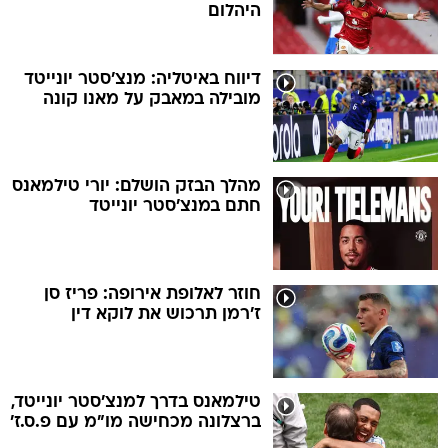
היהלום
דיווח באיטליה: מנצ'סטר יונייטד
מובילה במאבק על מאנו קונה
מהלך הבזק הושלם: יורי טילמאנס
חתם במנצ'סטר יונייטד
חוזר לאלופת אירופה: פריז סן
ז'רמן תרכוש את לוקא דין
טילמאנס בדרך למנצ'סטר יונייטד,
ברצלונה מכחישה מו"מ עם פ.ס.ז'