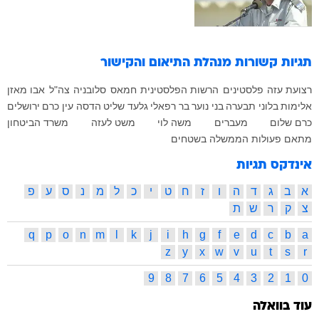
תגיות קשורות
מנהלת התיאום והקישור
רצועת עזה
פלסטינים
הרשות הפלסטינית
חמאס
סלובניה
צה"ל
אבו מאזן
אלימות
בלוני תבערה
בני נוער
בר רפאלי
גלעד שליט
הדסה עין כרם
ירושלים
כרם שלום
מעברים
משה לוי
משט לעזה
משרד הביטחון
מתאם פעולות הממשלה בשטחים
אינדקס תגיות
א
ב
ג
ד
ה
ו
ז
ח
ט
י
כ
ל
מ
נ
ס
ע
פ
צ
ק
ר
ש
ת
q
p
o
n
m
l
k
j
i
h
g
f
e
d
c
b
a
z
y
x
w
v
u
t
s
r
9
8
7
6
5
4
3
2
1
0
עוד בוואלה