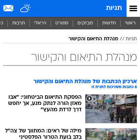
תגיות
ראשי
חדשות
מבזקים
ספורט
ויראלי
תרבות
כס
תגיות
מנהלת התיאום והקישור
מנהלת התיאום והקישור
ארכיון הכתבות של
מנהלת התיאום והקישור
6
כתבות משויכות לתגית זו
הפסקת התיאום הביטחוני: "אבו
מאזן הורה לנתק מגע, אך יחפש
דרך לרדת מהעץ"
מילה של ראים: המתווך של צה"ל
בלב בועת הטרור הפלסטיני