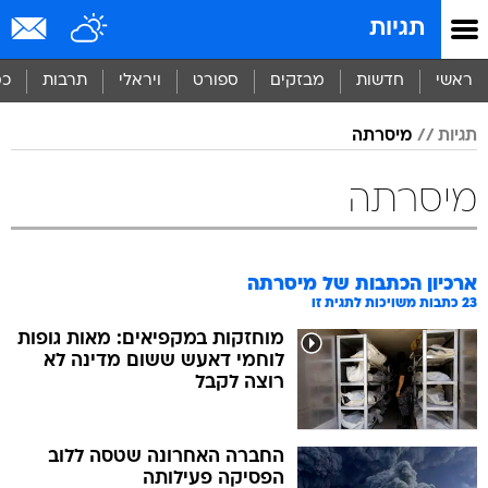
תגיות
ראשי
חדשות
מבזקים
ספורט
ויראלי
תרבות
כס
תגיות
מיסרתה
מיסרתה
ארכיון הכתבות של
מיסרתה
23
כתבות משויכות לתגית זו
מוחזקות במקפיאים: מאות גופות
לוחמי דאעש ששום מדינה לא
רוצה לקבל
החברה האחרונה שטסה ללוב
הפסיקה פעילותה