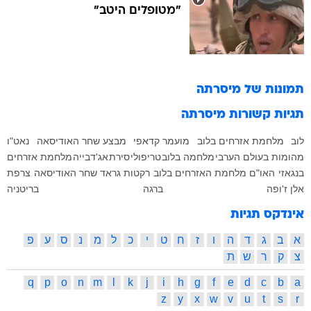
"מטופלים היטב"
תמונות של
מיסרתה
תגיות קשורות
מיסרתה
לוב
מלחמת אזרחים בלוב
מועמר קדאפי
מבצע שחר האודיסאה
נאט"ו
מהומות בעולם הערבי
מלחמה בלוב
טריפולי
סירת
אג'דבייה
מלחמת אזרחים
בנגאזי
האו"ם
מלחמת האזרחים בלוב
רקטות גראד
שחר האודיסאה
צרפת
אלן ז'ופה
ברגה
בריטניה
אינדקס תגיות
א
ב
ג
ד
ה
ו
ז
ח
ט
י
כ
ל
מ
נ
ס
ע
פ
צ
ק
ר
ש
ת
q
p
o
n
m
l
k
j
i
h
g
f
e
d
c
b
a
z
y
x
w
v
u
t
s
r