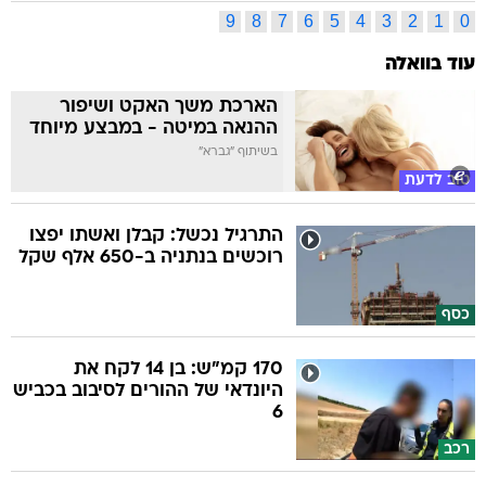
9
8
7
6
5
4
3
2
1
0
עוד בוואלה
הארכת משך האקט ושיפור
ההנאה במיטה - במבצע מיוחד
בשיתוף "גברא"
טוב לדעת
התרגיל נכשל: קבלן ואשתו יפצו
רוכשים בנתניה ב-650 אלף שקל
כסף
170 קמ"ש: בן 14 לקח את
היונדאי של ההורים לסיבוב בכביש
6
רכב