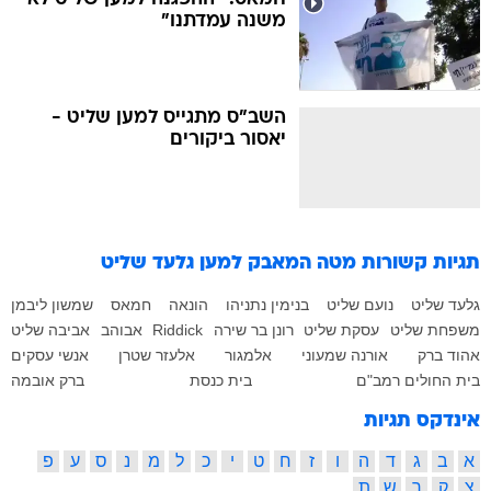
משנה עמדתנו"
השב"ס מתגייס למען שליט -
יאסור ביקורים
תגיות קשורות
מטה המאבק למען גלעד שליט
גלעד שליט
נועם שליט
בנימין נתניהו
הונאה
חמאס
שמשון ליבמן
משפחת שליט
עסקת שליט
רונן בר שירה
Riddick
אבוהב
אביבה שליט
אהוד ברק
אורנה שמעוני
אלמגור
אלעזר שטרן
אנשי עסקים
בית החולים רמב"ם
בית כנסת
ברק אובמה
אינדקס תגיות
א
ב
ג
ד
ה
ו
ז
ח
ט
י
כ
ל
מ
נ
ס
ע
פ
צ
ק
ר
ש
ת