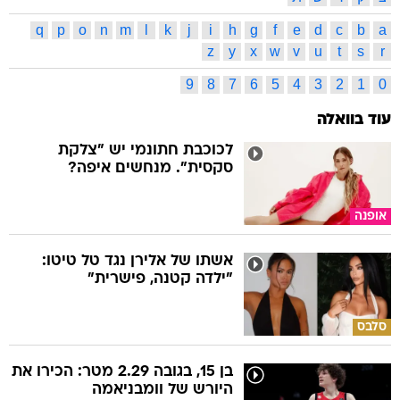
q
p
o
n
m
l
k
j
i
h
g
f
e
d
c
b
a
z
y
x
w
v
u
t
s
r
9
8
7
6
5
4
3
2
1
0
עוד בוואלה
לכוכבת חתונמי יש "צלקת
סקסית". מנחשים איפה?
אופנה
אשתו של אלירן נגד טל טיטו:
"ילדה קטנה, פישרית"
סלבס
בן 15, בגובה 2.29 מטר: הכירו את
היורש של וומבניאמה