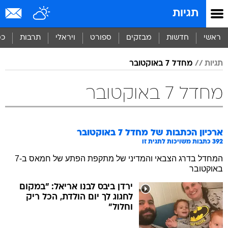
תגיות
ראשי
חדשות
מבזקים
ספורט
ויראלי
תרבות
כס
תגיות
מחדל 7 באוקטובר
מחדל 7 באוקטובר
ארכיון הכתבות של
מחדל 7 באוקטובר
392
כתבות משויכות לתגית זו
המחדל בדרג הצבאי והמדיני של מתקפת הפתע של חמאס ב-7
באוקטובר
ירדן ביבס לבנו אריאל: "במקום
לחגוג לך יום הולדת, הכל ריק
וחלול"