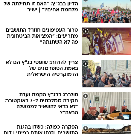
הדיון בבג"ץ: "האם זו תחילתה של
מלחמת אחים?" | ישיר
טרור העפיפונים חוזר? התושבים
מתריעים: "המציאות הביטחונית
פה לא השתנתה"
צריך להודות: שופטי בג"ץ הם לא
באמת הסופרמנים של
הדמוקרטיה הישראלית
סולברג בבג"ץ הקמת ועדת
חקירה ממלכתית ל-7 באוקטובר:
"לא כדאי להשאיר לממשלה
הבאה"?
הפקרה כפולה: כשלו בהגנת
התושבים, וזנחו אותם בפינוי | דוח