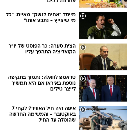
אחרונה בכיכר
מייסד "אחים לנשק" מאיים: "כל
מי שיצייץ - נתבע אותו"
הצית סערה: כך הפוסט של יו"ר
הקואליציה התהפך עליו
טראמפ לוואלה: נתמוך בתקיפה
נוספת באיראן אם היא תמשיך
לייצר טילים
איפה היה חיל האוויר? לקחי 7
באוקטובר - והמשימה החדשה
שהוטלה על החיל