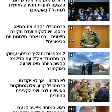
דוהרים לחקיקה: החל קידום
ההצעה לוועדת חקירה לאומית
למחדל 7 באוקטובר
הרמטכ"ל: "קנינו את חמאס
בכסף. יש להקים ועדת חקירה
חיצונית - כמו אחרי מלחמת יום
הכיפורים"
2 מהפכות ותהליך מבצעי עמוק:
כך מתמודד צה"ל עם הדילמה
הקשה ביותר מאז שבעה
באוקטובר
לא הודחו - אך לא יקודמו:
הרמטכ"ל קבע, אלו המסקנות
האישיות לגבי שני הקצינים
הנותרים
ראש המוסד מיישר קו עם