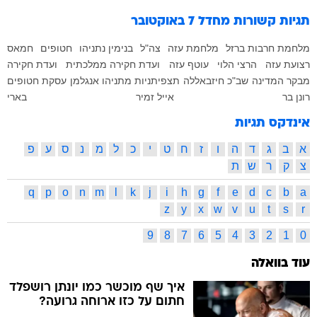
תגיות קשורות
מחדל 7 באוקטובר
מלחמת חרבות ברזל
מלחמת עזה
צה"ל
בנימין נתניהו
חטופים
חמאס
רצועת עזה
הרצי הלוי
עוטף עזה
ועדת חקירה ממלכתית
ועדת חקירה
מבקר המדינה
שב"כ
חיזבאללה
תצפיתניות
מתניהו אנגלמן
עסקת חטופים
רונן בר
אייל זמיר
בארי
אינדקס תגיות
א
ב
ג
ד
ה
ו
ז
ח
ט
י
כ
ל
מ
נ
ס
ע
פ
צ
ק
ר
ש
ת
q
p
o
n
m
l
k
j
i
h
g
f
e
d
c
b
a
z
y
x
w
v
u
t
s
r
9
8
7
6
5
4
3
2
1
0
עוד בוואלה
איך שף מוכשר כמו יונתן רושפלד
חתום על כזו ארוחה גרועה?