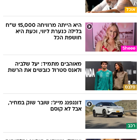
אוכל
היא הייתה מרוויחה 15,000 ש"ח
בלילה כנערת ליווי, וכעת היא
חושפת הכל
Sheee
מאוהבים מתמיד: יעל שלביה
ולאנס סטרול כובשים את הרשת
סלבס
דונגפנג מייג': שובר שוק במחיר,
אבל לא קוסם
רכב