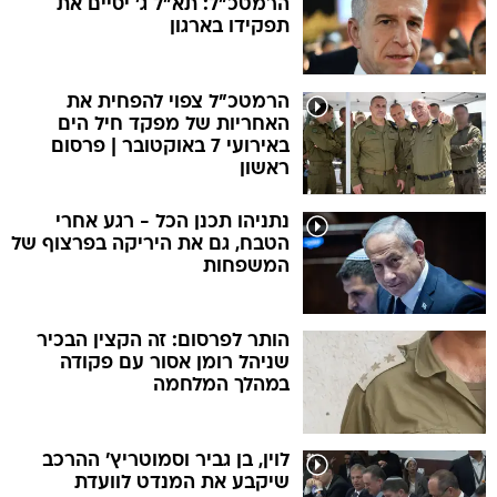
הרמטכ"ל: תא"ל ג' יסיים את
תפקידו בארגון
הרמטכ"ל צפוי להפחית את
האחריות של מפקד חיל הים
באירועי 7 באוקטובר | פרסום
ראשון
נתניהו תכנן הכל - רגע אחרי
הטבח, גם את היריקה בפרצוף של
המשפחות
הותר לפרסום: זה הקצין הבכיר
שניהל רומן אסור עם פקודה
במהלך המלחמה
לוין, בן גביר וסמוטריץ' ההרכב
שיקבע את המנדט לוועדת