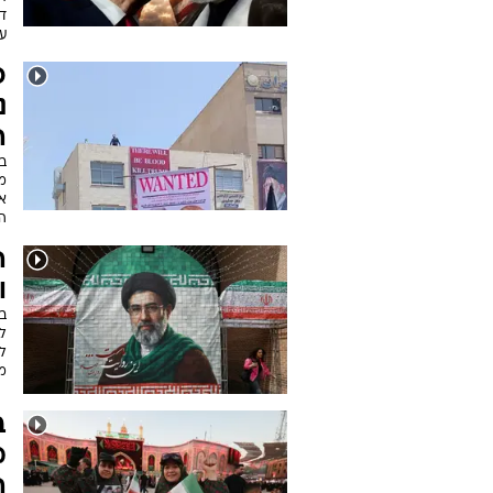
די
עו
כ
נ
ה-3 ל
במ
מ
א
ה
ה
ו
במ
ל
ל
מ
ב
מ
ה