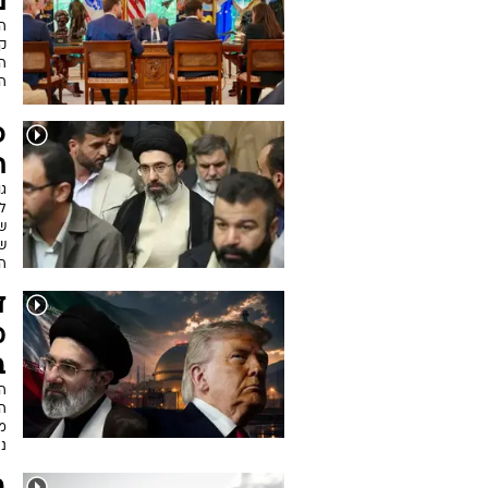
נ
הה
קב
הי
המ
פ
ת
ג
ל
של
שנ
ה
ד
מ
ב
הת
המ
מז
נה