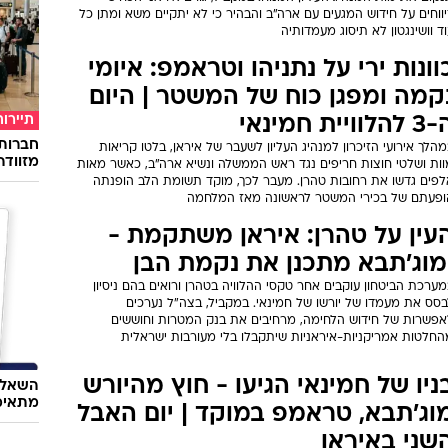
ווחים על חידוש המגעים עם ארה"ב והבהיר כי לא יתקיים משא ומתן כל
ד וושינגטון לא תיסוג מעמדותיה
וונות ירי על נתניהו וטראמפ: איומי
קמה ומפגן כוח של המשטר | היום
תיירות
הלוויית חמינאי
חברות
הלך אירועי הזיכרון למנהיג העליון לשעבר של איראן, בלטו קריאות
מזוודה
וות ושלטי חוצות חריפים נגד ראש הממשלה ונשיא ארה"ב, כאשר מאות
לפים גדשו את רחובות טהרן. מעבר לכך, מוקד תשומת הלב הופנתה
ופעתם של בכירי המשטר לראשונה מאז המלחמה
עין על טהרן: איראן משתקמת -
מוג'תבא מתכנן את נקמת הבן
ערכת הביטחון עוקבים אחר טקסי ההלוויה בטהרן ורואים בהם ניסיון
בסס את מעמדו של יורשו של חמינאי. במקביל, בצה"ל נערכים
אפשרות של חידוש הלחימה, מרחיבים את בנק המטרות וחוששים
החלטות אמריקניות-איראניות שיתקבלו בלי מעורבות ישראלית
ניו של חמינאי הגיעו - חוץ מהיורש
השאלון
מתאימ
וג'תבא, טראמפ במוקד | יום האבל
שני באיראן