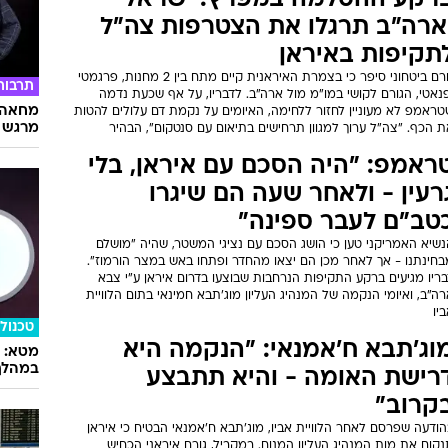
רקע ההסלמה במפרץ: ישראל
ארה"ב תרגלו את הצטרפות צה"ל
תקיפות באיראן
גורם ביטחוני סיפר כי בצמרת האיראנית קיים מתח בין 2 מחנות, פרגמטי
תרבות
נאטי, הגורם לקושי במו"מ מול ארה"ב. לדבריו, על אף שכעת נדמה
מחאה ו
טראמפ לא מעוניין לחזור ללחימה, האיומים על נקמת דם עלולים להטות
מרגש
 הכף. "צה"ל ערוך למגוון תרחישים בתיאום עם סנטקום", הבהיר
ראמפ: "היה הסכם עם איראן, בלי
רעין - ולאחר שעה הם שיגרו
טב"ם לעבר ספינה"
נשיא האמריקני טען כי הושג הסכם עם נציגי המשטר, שהיה "מושלם
בחינתנו - אך לאחר מכן הם יצאו מהחדר ופתחו באש במצר הורמוז".
ריו מגיעים ברקע התקיפות הנרחבות שבוצעו בדרום איראן ע"י צבא
ה"ב, ואיומי הנקמה של המנהיג העליון מוג'תבא חמינאי בתום הלוויית
יו
טכנולו
וג'תבא ח'אמנאי: "הנקמה היא
במהלך
רישת האומה - והיא תתבצע
קרוב"
ודעה שפרסם לאחר הלוויית אביו, מוג'תבא ח'אמנאי הבטיח כי איראן
קום את מות המנהיג העליון המנוח. במקביל, גורם איראני הכחיש