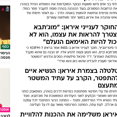
לפי בני אדם גדשו משעות הבוקר המוקדמות את המוסלא הגדול בטהרן
את הרחובות הסמוכים, בעוד ההנהגה בטהרן מנסה להעביר מסר כפול:
חדות פנימית ונחישות להמשיך באותה הדרך - גם לאחר חיסולו של
איש שהנהיג את איראן במשך יותר משלושה עשורים
חוקר לענייני איראן: "מוג'תבא
צטרך להראות את עצמו, הוא לא
כול להיות האימאם הנעלם"
כסף
דני סיטרינוביץ', חוקר לענייני איראן ב-INSS אמר בראיון ל-103FM כי
וג'תבא קיים, הוא פצוע וקשה להגיע אליו. יש הבנה גם שהוא מקבל
הניסוי
החלטות האחרון". ד"ר מיכאל מילשטיין הסכים והדגיש "המשטר
מנסה 
יראני מעוניין להבליט שהוא כאן והוא שרד"
לטלה בצמרת איראן: הנשיא איים
התפטר, הקרב על עתיד המשטר
תעצם
לוויתו של עלי חמינאי מסתמנת כפרשת דרכים בטהרן, כשמאבק כוחני
תרחש מאחורי הקלעים לאור היעדרותו הממושכת של מוג'תבא. מצד
חד הנשיא ויו"ר הפרלמנט, ומנגד - המחנה הניצי המתנגד לכל עסקה
ם ארה"ב. לעת עתה, המחנה הפרגמטי נשאר עם ידו על העליונה
אופנה
יראן משלימה את ההכנות להלוויית
לכוכבת