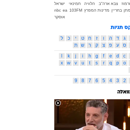
רמוז
צבא ארה"ב
הלוויה
חמינאי
ישראל
תן
בחריין
מדינות המפרץ
103FM
ea
nbc
אוסקר
ס תגיות
ג
ד
ה
ו
ז
ח
ט
י
כ
ל
ס
ע
פ
צ
ק
ר
ש
ת
l
k
j
i
h
g
f
e
d
c
x
w
v
u
t
s
r
q
p
o
9
8
7
6
5
4
3
2
וואלה