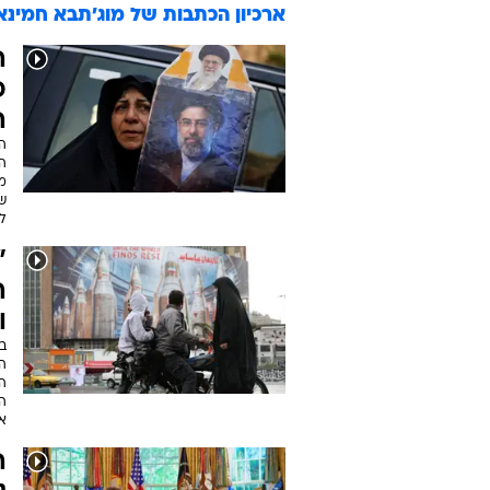
ארכיון הכתבות של
מוג'תבא חמינא
ה
פ
ה
הע
ה
מ
שי
ל
"
ה
ו
ב
ה
ה
הע
א
ה