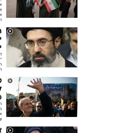
א
ו
א
ה
ה
י
י
"מ
ה
הא
ט
ל
מ
ה
מ
א
ע
א