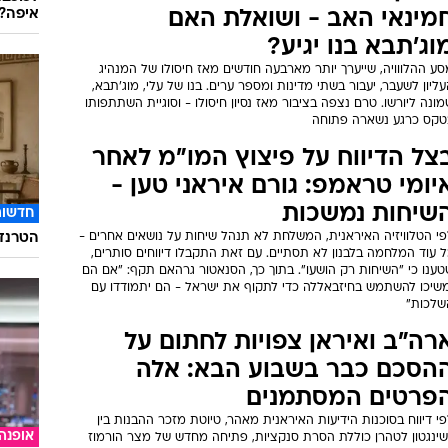
איפה?
מינאי האב - ושואלת האם
וג'תבא בנו יגיע?
ע ההלווויה, שייערך יותר מארבעה חודשים מאז חיסולו של המנהיג
ליון לשעבר, יעבור בשתי מדינות ומספר ערים. בנו של עלי, מוג'תבא,
ונה ליורשו. טרם נצפה בציבור מאז נסיון חיסולו - וסוגיית השתתפותו
טקס כרגע נשארה פתוחה
צל הדיווח על פיצוץ המו"מ לאחר
יומי טראמפ: גורם איראני טען -
שיחות נמשכות
חדשות
הטרנד 
פי הטלוויזיה האיראנית, המשלחת לא תנהל שיחות על נושאים אחרים -
 עוד המלחמה בלבנון לא תסתיים. עם זאת התקבלו דיווחים סותרים,
טענו כי "השיחות רק הושעו". בתוך כך, הסנאטור גרהאם תקף: "אם הם
משיכו להשתמש בחיזבאללה כדי לתקוף את ישראל - הם יתמודדו עם
שלכות"
רה"ב ואיראן צפויות לחתום על
הסכם כבר בשבוע הבא: אלה
פרטים המסתמנים
י דיווח בסוכנות הידיעות האיראנית מאהר, טיוטת מזכר ההבנות בין
אופנה
ושינגטון לטהרן כוללת הסרת סנקציות, פתיחה מחדש של מצר הורמוז