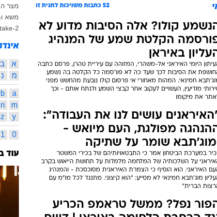
מצר הו
י
52
כתבות משויכות לתגית זו
משא ומ
נשמע קולו? אלה הסיבות מדוע לא
take-2
ורסמה הקלטת שמע של המנהיג
אינדק
עליון באיראן
א
ב
יתון היומי האיראני אל-משהרי, המזוהה עם עיריית טהרן, פרסם כתבה
חושפת את הסיבות לכך שעד כה לא פורסמה כל הקלטה בה נשמע
מ
נ
וג'תבא חמינאי. המהות מאחורי אי פרסום קולו נובעת מהחשש מפני
רותי מודיעין, העשויים לעקוב אחר קבצי השמע ולנתח אותם - וכך
b
a
אתר את מיקומו
n
m
האיראנים עושים לנו את העבודה":
z
y
הנהגה מפולגת, העם מיואש -
1
0
מוג'תבא שומר על שתיקה
עוד ב
כיר במערכת הביטחון אמר כי התבטאויותיהם של בכירי המשטר
איראני על השלכותיה של המלחמה מלמדות על תחושת הייאוש בקרב
עם האיראני. הוא הוסיף כי הצמרת האיראנית מסוכסכת - והמנהיג
ליון מוג'תבא חמינאי לא מסייע: "הוא קיצוני. מתנגד לכל מו"מ עם
רצות הברית"
פור נפל? ממשל טראמפ הכריע