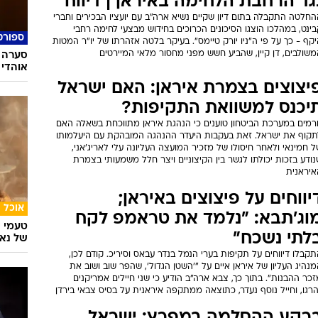
גד הרחבת הלחימה באיראן | דיווח
חלטה התקבלה בתום דיון שקיים נשיא ארה"ב עם יועציו הבכירים וחברי
ינט, במהלכו הוצגו הסיכונים הכרוכים בחידוש מבצעי לחימה רחבי
ספורט
קף - כך על פי ה"ניו יורק טיימס". בעיקר בלטה אזהרתו של יו"ר המטות
שולבים, דן קיין, שהביע חשש מפני מחסור מלאי המיירטים
סערה 
אוהדי 
יצוצים בצמרת איראן: האם ישראל
יכנס למשוואת התקיפות?
ורמים במערכת הביטחון טוענים כי הנהגת איראן מתווכחת בשאלה האם
תקוף את ישראל. זאת בעקבות היעדר ההנהגה המובהקת עם היעלמותו
 חמינאי ולאחר חיסולו של מזכיר המועצה העליונה עלי לאריג'אני,
ודע בזכות יכולתו לגשר בין הקיצוניים ויצר חלל משמעותי בצמרת
איראנית
יווחים על פיצוצים באיראן;
אוכל
וג'תבא: "נלמד את טראמפ לקח
טעמי י
לתי נשכח"
של נאג
קבלו דיווחים על תקיפות בערי הנמל בנדר עבאס וסיריכ. קודם לכן,
נהיג העליון של איראן איים על "'השטן הגדול', שהפר שוב ושוב את
כר ההבנות". בתוך כך, צבא ארה"ב הודיע כי שני חיילים אמריקנים
רגו, וחייל נוסף נעדר, כתוצאה ממתקפה איראנית על בסיס צבאי בירדן