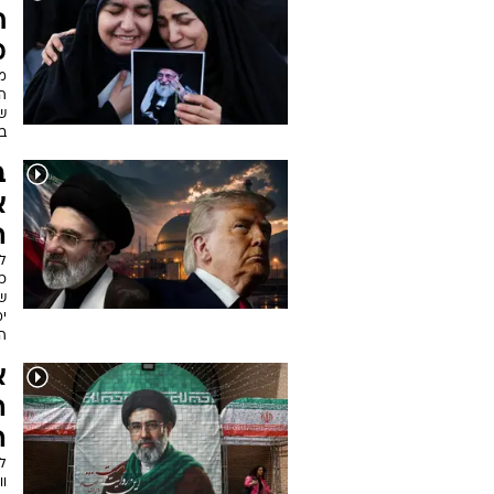
ח
מ
מס
הע
שמ
ב
ב
א
ה
ל
כל
ש
י
ה
א
ה
ה
לפ
ו