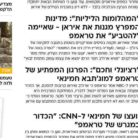
חרור כספים איראניים מוקפאים. עוד נטען כי השיחות הבאות יתמקדו
מצדיעו
וגיות הגרעין והכלכלה בלבד - ללא דיון בתוכנית הטילים של איראן
הז'קט 
המהלומות הליליות": מדינות
מפרץ מגנות את איראן - שאיימה
להטביע" את טראמפ
אחר שאיראן תקפה בסיסים אמריקניים בשטחן בתגובה לתקיפה של
ה"ב - קטאר, סעודיה בחריין וירדן גינו את המשטר: "הפרה בוטה של
יבונות". בתוך כך, מוחסן רזאאי, יועצו של המנהיג העליון, שלח מסר
אמריקנים: "נשיא ארה"ב חסר הרסן ימצא את עצמו עמוק מתחת לבוץ"
רציונלי וחכם": הפרגון המפתיע של
אוכל
ראמפ למוג'תבא חמינאי
טעמנו
ולזה לא
בריאיון ל-NBC אמר טראמפ כי ארה"ב ואיראן קרובות להסכם, אך הזהיר
פעולה צבאית אם המו"מ ייכשל. לדבריו, המחלוקת המרכזית היא
בויות שימנעו מאיראן להשיג נשק גרעיני מכל מקור. טראמפ הוסיף כי
שלב זה הוא לא דורש מלבנון להיות חלק מההסכם המתגבש עם איראן
יועצו של חמינאי ל-CNN: "הכדור
מגרש של טראמפ"
חסן רזאאי, מבכירי מערכת הביטחון האיראנית, טען כי המשא ומתן בין
שינגטון לטהרן נמצא במבוי סתום ודרש את שחרור הכספים האיראניים