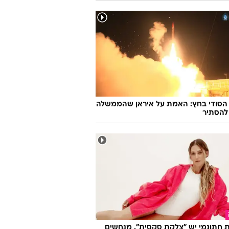
 הסודי בחץ: האמת על איראן שהממשלה
להסתיר
 חתונמי יש "צלקת סקסית". מנחשים