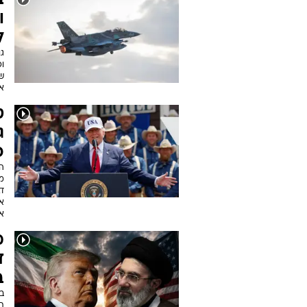
ב
ו
ל
ופ
ש
את
ט
ג
כ
ה
מ
דב
אר
אב
מ
ד
ב
בה
תנ