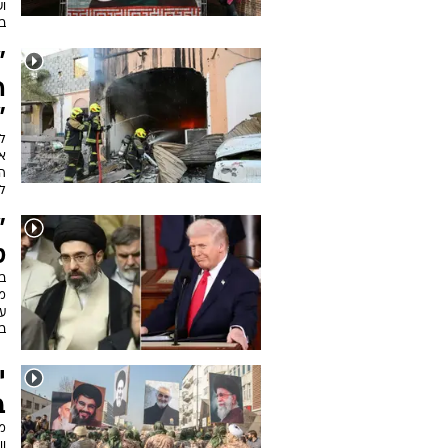
וש
בס
"
ה
"
ל
אר
הר
ל
"
ט
מ
ער
ב
ב
מו
וו