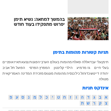
בהמשך למחאה: נשיא תימן
יפרוש מתפקידו בעוד חודש
תגיות קשורות
מהומות בתימן
תימן
עלי עבדאללה סאלח
מהומות בעולם הערבי
הפגנות
צנעא
תאיז
אופניים
בעלי חיים
גז מדמיע
הילרי קלינטון
המפרץ הפרסי
הפועל תל אביב
יהודה דייטש
כדורגל
כיל
כנסיה
מהומות
מונגוס
מזכירת המדינה האמריקאית
מטולה
אינדקס תגיות
א
ב
ג
ד
ה
ו
ז
ח
ט
י
כ
ל
מ
נ
ס
ע
פ
צ
ק
ר
ש
ת