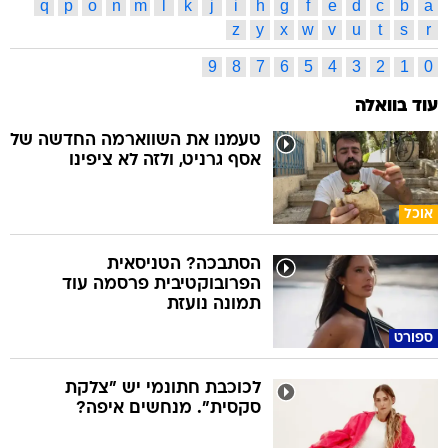
q
p
o
n
m
l
k
j
i
h
g
f
e
d
c
b
a
z
y
x
w
v
u
t
s
r
9
8
7
6
5
4
3
2
1
0
עוד בוואלה
טעמנו את השווארמה החדשה של
אסף גרניט, ולזה לא ציפינו
אוכל
הסתבכה? הטניסאית
הפרובוקטיבית פרסמה עוד
תמונה נועזת
ספורט
לכוכבת חתונמי יש "צלקת
סקסית". מנחשים איפה?