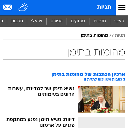
תגיות
ראשי
חדשות
מבזקים
ספורט
ויראלי
תרבות
כס
תגיות
מהומות בתימן
מהומות בתימן
ארכיון הכתבות של
מהומות בתימן
3
כתבות משויכות לתגית זו
נשיא תימן שב למדינתו, עשרות
הרוגים בעימותים
דיווח: נשיא תימן נפגע במתקפת
פגזים על ארמונו