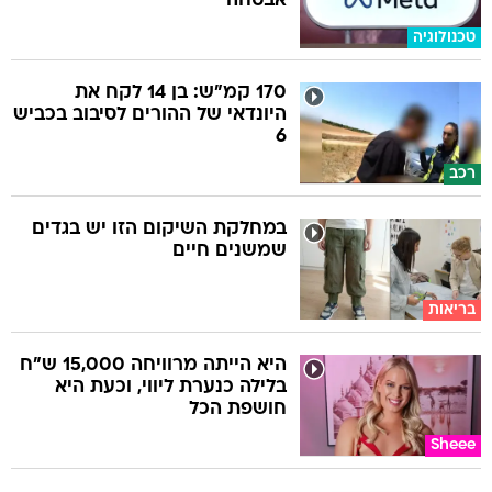
אבטחה
טכנולוגיה
170 קמ"ש: בן 14 לקח את
היונדאי של ההורים לסיבוב בכביש
6
רכב
במחלקת השיקום הזו יש בגדים
שמשנים חיים
בריאות
היא הייתה מרוויחה 15,000 ש"ח
בלילה כנערת ליווי, וכעת היא
חושפת הכל
Sheee