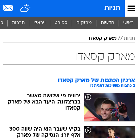
תגיות
ראשי
חדשות
מבזקים
ספורט
ויראלי
תרבות
כס
תגיות
מארק קסאדו
מארק קסאדו
ארכיון הכתבות של
מארק קסאדו
2
כתבות משויכות לתגית זו
ירוויח פי שלושה מאשר
בברצלונה: היעד הבא של מארק
קסאדו
בקיץ שעבר הוא היה שווה 300
אלף יורו: הנסיקה של מארק