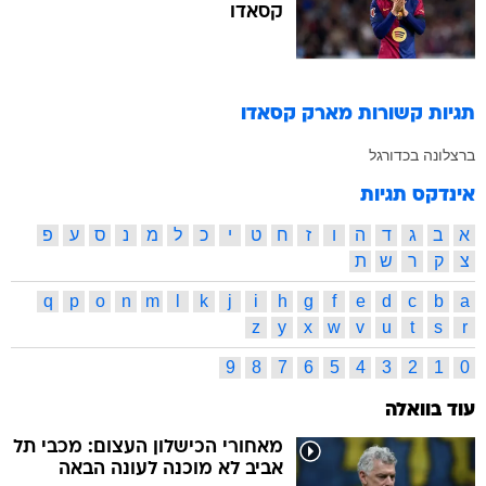
קסאדו
תגיות קשורות
מארק קסאדו
ברצלונה בכדורגל
אינדקס תגיות
א
ב
ג
ד
ה
ו
ז
ח
ט
י
כ
ל
מ
נ
ס
ע
פ
צ
ק
ר
ש
ת
q
p
o
n
m
l
k
j
i
h
g
f
e
d
c
b
a
z
y
x
w
v
u
t
s
r
9
8
7
6
5
4
3
2
1
0
עוד בוואלה
מאחורי הכישלון העצום: מכבי תל
אביב לא מוכנה לעונה הבאה