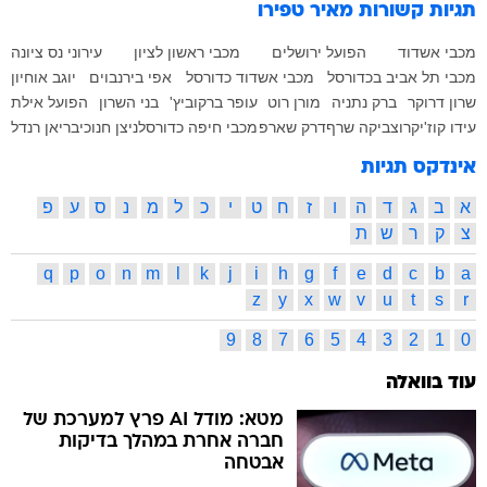
תגיות קשורות
מאיר טפירו
מכבי אשדוד
הפועל ירושלים
מכבי ראשון לציון
עירוני נס ציונה
מכבי תל אביב בכדורסל
מכבי אשדוד כדורסל
אפי בירנבוים
יוגב אוחיון
שרון דרוקר
ברק נתניה
מורן רוט
עופר ברקוביץ'
בני השרון
הפועל אילת
עידו קוז'יקרו
צביקה שרף
דרק שארפ
מכבי חיפה כדורסל
ניצן חנוכי
בריאן רנדל
אינדקס תגיות
א
ב
ג
ד
ה
ו
ז
ח
ט
י
כ
ל
מ
נ
ס
ע
פ
צ
ק
ר
ש
ת
q
p
o
n
m
l
k
j
i
h
g
f
e
d
c
b
a
z
y
x
w
v
u
t
s
r
9
8
7
6
5
4
3
2
1
0
עוד בוואלה
מטא: מודל AI פרץ למערכת של
חברה אחרת במהלך בדיקות
אבטחה