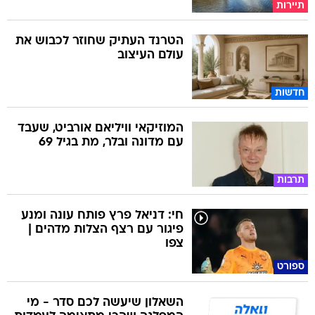
תיירות
הטרנד העתיק שחוזר לכבוש את
עולם העיצוב
חדשות
המוזיקאי וויליאם אורביט, שעבד
עם מדונה ובלר, מת בגיל 69
תרבות
חי: דניאל פרץ פותח עונה ומנע
פיגור עם רצף הצלות מדהים |
צפו
ספורט
השאלון שיעשה לכם סדר - מי