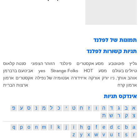
תמונות של
לפלנד
תגיות קשורות
לפלנד
גליץ
פוטוטבע
מסע אקסטרים
פינלנד
הזוהר הצפוני
סנטה קלאוס
טיולים בעולם
מסע
HOT
Strange Folks
yes
אבינועם ברברמן
אוהב אותך, ניו יורק
אורקה
איזידורה
אנטומיה של נפילה
אקסטרים
ארמון
ארמון קרח
ארצות הברית
אינדקס תגיות
א
ב
ג
ד
ה
ו
ז
ח
ט
י
כ
ל
מ
נ
ס
ע
פ
צ
ק
ר
ש
ת
q
p
o
n
m
l
k
j
i
h
g
f
e
d
c
b
a
z
y
x
w
v
u
t
s
r