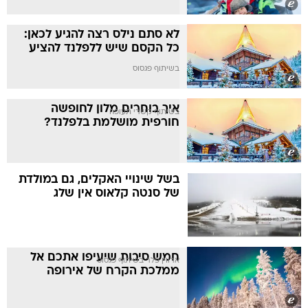
לא סתם נילס רצה להגיע לכאן:
כל הקסם שיש ללפלנד להציע
בשיתוף פגסוס
איך בוחרים מלון לחופשה
בשיתוף קשרי תעופה
חורפית מושלמת בלפלנד?
בשל שינויי האקלים, גם במולדת
של סנטה קלאוס אין שלג
חמש סיבות שיעיפו אתכם אל
ארווין פלר בשיתוף פגסוס
ממלכת הקרח של אירופה