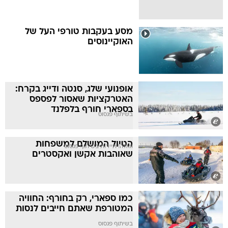
מסע בעקבות טורפי העל של
האוקיינוסים
אופנועי שלג, סנטה ודייג בקרח:
האטרקציות שאסור לפספס
בספארי חורף בלפלנד
בשיתוף פגסוס
הטיול המושלם למשפחות
וואלה! תיירות בשיתוף פגסוס
שאוהבות אקשן ואקסטרים
כמו ספארי, רק בחורף: החוויה
המטורפת שאתם חייבים לנסות
בשיתוף פגסוס