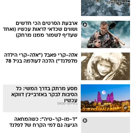
ארבעת הסרטים הכי חדשים
ושווים שכדאי לראות עכשיו (ואחד
שעדיף לשמור ממנו מרחק)
אלה-קרי פאבל ("אלה-קרי הילדה
מלפלנד") הלכה לעולמה בגיל 78
מסע מרתק בדרך המשי: כל
הסיבות לבקר באזרבייג'ן דווקא
עכשיו
בשיתוף פגסוס
"ד-מו-קר-טיה": כשהמחאה
הגיעה גם למי הקרח של לפלנד