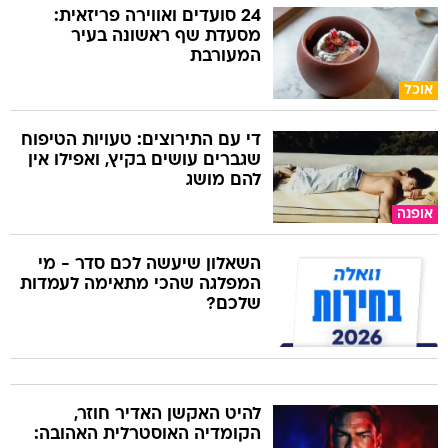
24 סועדים ואווירה פריזאית:
מסעדת שף ראשונה בעיר
המעורבת
אוכל
די עם התירוצים: טעויות הטיפוח
שגברים עושים בקיץ, ואפילו אין
להם מושג
אופנה
השאלון שיעשה לכם סדר - מי
המפלגה שהכי מתאימה לעמדות
שלכם?
להיט האקשן האדיר חוזר,
הקומדיה האוסטרלית האהובה: