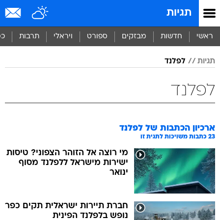
תגיות
ראשי
חדשות
מבזקים
ספורט
ויראלי
תרבות
כס
תגיות
לפלנד
לפלנד
ארכיון הכתבות של
לפלנד
23
כתבות משויכות לתגית זו
מי רוצה אל הזוהר הצפוני? טיסות
ישירות מישראל ללפלנד מסוף
ינואר
חברת תיירות ישראלית תקים כפר
נופש בלפלנד הפינית