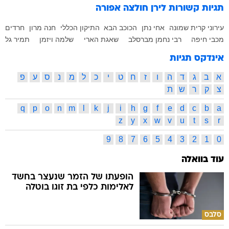
תגיות קשורות
לירן חולצה אפורה
עירוני קרית שמונה
אחי נתן
הכוכב הבא
התיקון הכללי
חנה מרון
חרדים
מכבי חיפה
רבי נחמן מברסלב
שאגת הארי
שלמה ויזמן
תמיר גל
אינדקס תגיות
א
ב
ג
ד
ה
ו
ז
ח
ט
י
כ
ל
מ
נ
ס
ע
פ
צ
ק
ר
ש
ת
q
p
o
n
m
l
k
j
i
h
g
f
e
d
c
b
a
z
y
x
w
v
u
t
s
r
9
8
7
6
5
4
3
2
1
0
עוד בוואלה
הופעתו של הזמר שנעצר בחשד
לאלימות כלפי בת זוגו בוטלה
סלבס