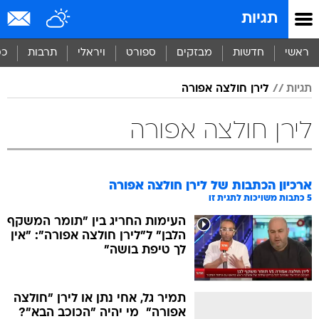
תגיות
ראשי
חדשות
מבזקים
ספורט
ויראלי
תרבות
כס
תגיות
לירן חולצה אפורה
לירן חולצה אפורה
ארכיון הכתבות של
לירן חולצה אפורה
5
כתבות משויכות לתגית זו
העימות החריג בין "תומר המשקף
הלבן" ל"לירן חולצה אפורה": "אין
לך טיפת בושה"
תמיר גל, אחי נתן או לירן "חולצה
אפורה"  מי יהיה "הכוכב הבא"?