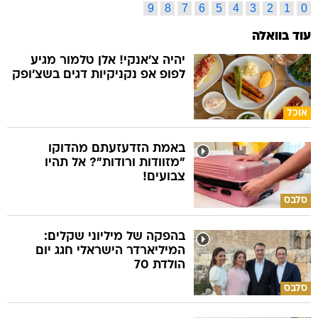
9
8
7
6
5
4
3
2
1
0
עוד בוואלה
יהיה צ'אנקי! אלן טלמור מגיע
לפופ אפ נקניקיות דגים בשצ'ופק
אוכל
באמת הזדעזעתם מהדוקו
"מזוודות ורודות"? אל תהיו
צבועים!
סלבס
בהפקה של מיליוני שקלים:
המיליארדר הישראלי חגג יום
הולדת 70
סלבס