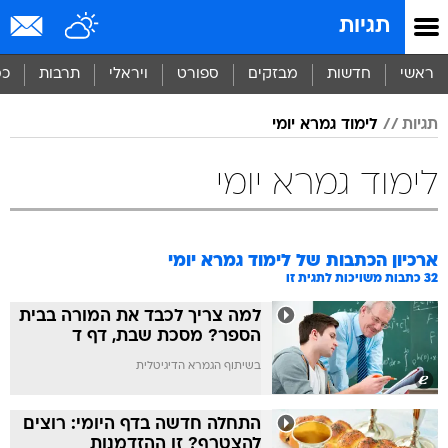
תגיות
ראשי
חדשות
מבזקים
ספורט
ויראלי
תרבות
כס
תגיות
לימוד גמרא יומי
לימוד גמרא יומי
ארכיון הכתבות של
לימוד גמרא יומי
32
כתבות משויכות לתגית זו
למה צריך לכבד את המורה בבית
הספר? מסכת שבת, דף ד
בשיתוף הגמרא הדיגיטלית
התחלה חדשה בדף היומי: רוצים
להצטרף? זו ההזדמנות