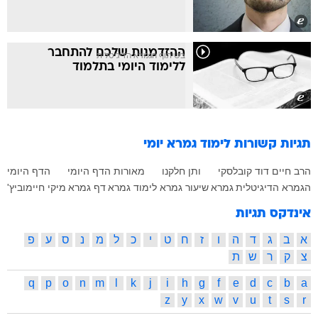
ההזדמנות שלכם להתחבר
בשיתוף הגמרא הדיגיטלית
ללימוד היומי בתלמוד
תגיות קשורות
לימוד גמרא יומי
הרב חיים דוד קובלסקי
ותן חלקנו
מאורות הדף היומי
הדף היומי
הגמרא הדיגיטלית
גמרא
שיעור גמרא
לימוד גמרא
דף גמרא
מיקי חיימוביץ'
אינדקס תגיות
א
ב
ג
ד
ה
ו
ז
ח
ט
י
כ
ל
מ
נ
ס
ע
פ
צ
ק
ר
ש
ת
q
p
o
n
m
l
k
j
i
h
g
f
e
d
c
b
a
z
y
x
w
v
u
t
s
r