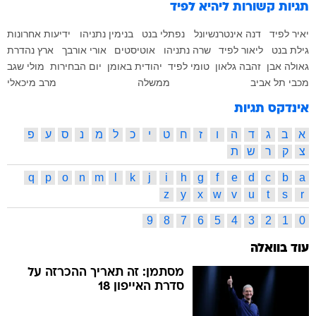
תגיות קשורות
ליהיא לפיד
יאיר לפיד
דנה אינטרנשיונל
נפתלי בנט
בנימין נתניהו
ידיעות אחרונות
גילת בנט
ליאור לפיד
שרה נתניהו
אוטיסטים
אורי אורבך
ארץ נהדרת
גאולה אבן
זהבה גלאון
טומי לפיד
יהודית באומן
יום הבחירות
מולי שגב
מכבי תל אביב
ממשלה
מרב מיכאלי
אינדקס תגיות
א
ב
ג
ד
ה
ו
ז
ח
ט
י
כ
ל
מ
נ
ס
ע
פ
צ
ק
ר
ש
ת
q
p
o
n
m
l
k
j
i
h
g
f
e
d
c
b
a
z
y
x
w
v
u
t
s
r
9
8
7
6
5
4
3
2
1
0
עוד בוואלה
מסתמן: זה תאריך ההכרזה על
סדרת האייפון 18